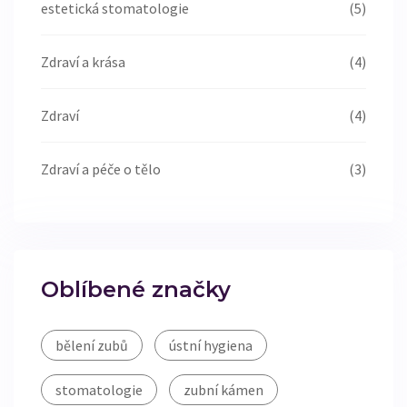
estetická stomatologie
(5)
Zdraví a krása
(4)
Zdraví
(4)
Zdraví a péče o tělo
(3)
Oblíbené značky
bělení zubů
ústní hygiena
stomatologie
zubní kámen