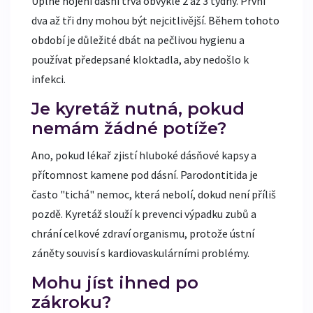
Úplné hojení dásní trvá obvykle 2 až 3 týdny. První
dva až tři dny mohou být nejcitlivější. Během tohoto
období je důležité dbát na pečlivou hygienu a
používat předepsané kloktadla, aby nedošlo k
infekci.
Je kyretáž nutná, pokud
nemám žádné potíže?
Ano, pokud lékař zjistí hluboké dásňové kapsy a
přítomnost kamene pod dásní. Parodontitida je
často "tichá" nemoc, která nebolí, dokud není příliš
pozdě. Kyretáž slouží k prevenci výpadku zubů a
chrání celkové zdraví organismu, protože ústní
záněty souvisí s kardiovaskulárními problémy.
Mohu jíst ihned po
zákroku?