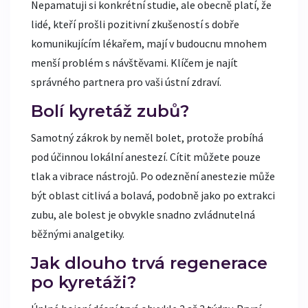
Nepamatuji si konkrétní studie, ale obecně platí, že
lidé, kteří prošli pozitivní zkušeností s dobře
komunikujícím lékařem, mají v budoucnu mnohem
menší problém s návštěvami. Klíčem je najít
správného partnera pro vaši ústní zdraví.
Bolí kyretáž zubů?
Samotný zákrok by neměl bolet, protože probíhá
pod účinnou lokální anestezí. Cítit můžete pouze
tlak a vibrace nástrojů. Po odeznění anestezie může
být oblast citlivá a bolavá, podobně jako po extrakci
zubu, ale bolest je obvykle snadno zvládnutelná
běžnými analgetiky.
Jak dlouho trvá regenerace
po kyretáži?