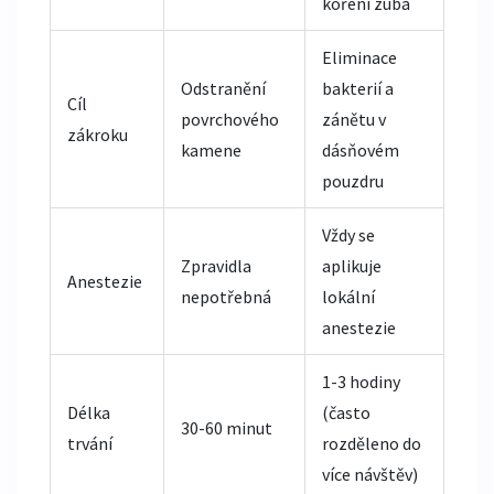
kořeni zuba
Eliminace
Odstranění
bakterií a
Cíl
povrchového
zánětu v
zákroku
kamene
dásňovém
pouzdru
Vždy se
Zpravidla
aplikuje
Anestezie
nepotřebná
lokální
anestezie
1-3 hodiny
Délka
(často
30-60 minut
trvání
rozděleno do
více návštěv)