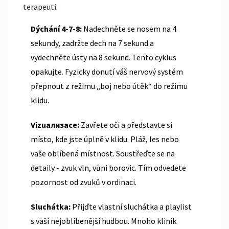
terapeuti:
Dýchání 4-7-8:
Nadechněte se nosem na 4
sekundy, zadržte dech na 7 sekund a
vydechněte ústy na 8 sekund. Tento cyklus
opakujte. Fyzicky donutí váš nervový systém
přepnout z režimu „boj nebo útěk“ do režimu
klidu.
Vizuализace:
Zavřete oči a představte si
místo, kde jste úplně v klidu. Pláž, les nebo
vaše oblíbená místnost. Soustřeďte se na
detaily - zvuk vln, vůni borovic. Tím odvedete
pozornost od zvuků v ordinaci.
Sluchátka:
Přijďte vlastní sluchátka a playlist
s vaší nejoblíbenější hudbou. Mnoho klinik