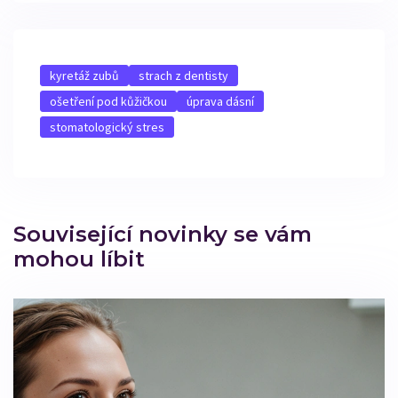
kyretáž zubů
strach z dentisty
ošetření pod kůžičkou
úprava dásní
stomatologický stres
Související novinky se vám
mohou líbit