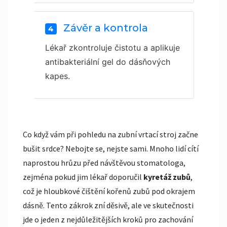
Závěr a kontrola
4
Lékař zkontroluje čistotu a aplikuje
antibakteriální gel do dásňových
kapes.
Co když vám při pohledu na zubní vrtací stroj začne
bušit srdce? Nebojte se, nejste sami. Mnoho lidí cítí
naprostou hrůzu před návštěvou stomatologa,
zejména pokud jim lékař doporučil
kyretáž zubů
,
což je
hloubkové čištění kořenů zubů pod okrajem
dásně
.
Tento zákrok zní děsivě, ale ve skutečnosti
jde o jeden z nejdůležitějších kroků pro zachování