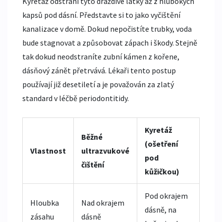
Kyretáž odstraní tyto dráždivé látky až z hlubokých
kapsů pod dásní. Představte si to jako vyčištění
kanalizace v domě. Dokud nepočistíte trubky, voda
bude stagnovat a způsobovat zápach i škody. Stejně
tak dokud neodstraníte zubní kámen z kořene,
dásňový zánět přetrvává. Lékaři tento postup
používají již desetiletí a je považován za zlatý
standard v léčbě periodontitidy.
Kyretáž
Běžné
(ošetření
Vlastnost
ultrazvukové
pod
čištění
kůžičkou)
Pod okrajem
Hloubka
Nad okrajem
dásně, na
zásahu
dásně