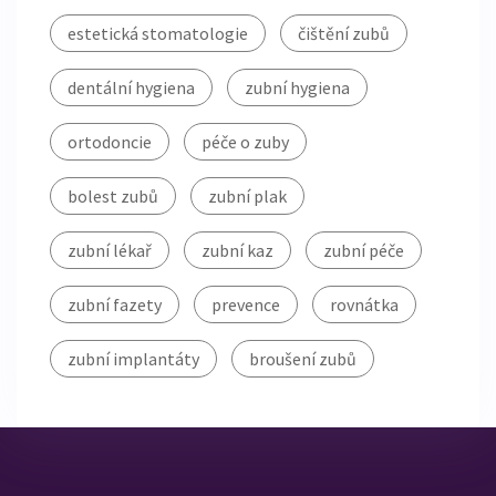
estetická stomatologie
čištění zubů
dentální hygiena
zubní hygiena
ortodoncie
péče o zuby
bolest zubů
zubní plak
zubní lékař
zubní kaz
zubní péče
zubní fazety
prevence
rovnátka
zubní implantáty
broušení zubů