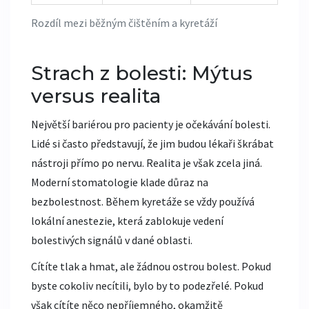
Rozdíl mezi běžným čištěním a kyretáží
Strach z bolesti: Mýtus
versus realita
Největší bariérou pro pacienty je očekávání bolesti.
Lidé si často představují, že jim budou lékaři škrábat
nástroji přímo po nervu. Realita je však zcela jiná.
Moderní stomatologie klade důraz na
bezbolestnost. Během kyretáže se vždy používá
lokální anestezie
, která
zablokuje vedení
bolestivých signálů v dané oblasti
.
Cítíte tlak a hmat, ale žádnou ostrou bolest. Pokud
byste cokoliv necítili, bylo by to podezřelé. Pokud
však cítíte něco nepříjemného, okamžitě