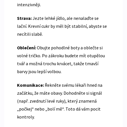
intenzivněji.
Strava:
Jezte lehké jídlo, ale nenalaďte se
lační. Krevní cukr by měl být stabilní, abyste se
necítili slabě.
Oblečení:
Obujte pohodlné boty a oblečte si
volné tričko. Po zákroku budete mít otupělou
tvář a možná trochu krvácet, takže tmavší
barvy jsou lepší volbou.
Komunikace:
Řekněte svému lékaři hned na
začátku, že máte obavy. Dohodněte si signál
(např. zvednutí levé ruky), který znamená
„počkej“ nebo „bolí mě“. Toto dá vám pocit
kontroly.