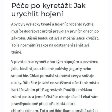
Péče po kyretáži: Jak
urychlit hojení
Aby byly výsledky trvalé a hojení proběhlo rychle,
musíte dodržovat určitá pravidla v prvních dnech po
zákroku. Dásně budou citlivé a možná lehce krváčet.
To je normální reakce na odstranění zánětlivé
tkáně.
V první den se vyhněte horkým nápojům a pevnému
jídlu. Ideální jsou chladné polévky, jogurty nebo
smoothie. Chlad pomáhá stahovat cévy a snižuje
otoky. Důležité je také nezatěžovat ošetřené místo
kartáčováním příliš agresivně. Použijte měkkou
zubní pastu a jemně čistěte okraje dásní. Lékař vám
pravděpodobně předepíše kloktadlo s
chlorhexidinem. Toto antibiotikum pomáhá udržet