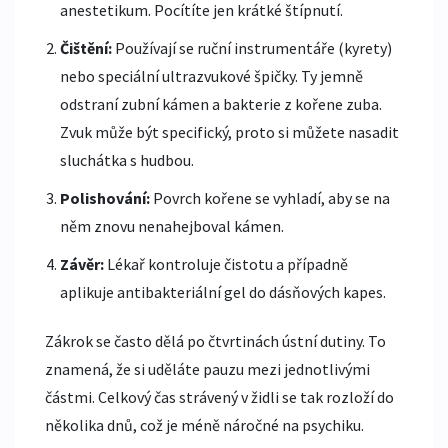
anestetikum. Pocítíte jen krátké štípnutí.
Čištění:
Používají se ruční instrumentáře (kyrety)
nebo speciální ultrazvukové špičky. Ty jemně
odstraní zubní kámen a bakterie z kořene zuba.
Zvuk může být specifický, proto si můžete nasadit
sluchátka s hudbou.
Polishování:
Povrch kořene se vyhladí, aby se na
něm znovu nenahejboval kámen.
Závěr:
Lékař kontroluje čistotu a případně
aplikuje antibakteriální gel do dásňových kapes.
Zákrok se často dělá po čtvrtinách ústní dutiny. To
znamená, že si uděláte pauzu mezi jednotlivými
částmi. Celkový čas strávený v židli se tak rozloží do
několika dnů, což je méně náročné na psychiku.