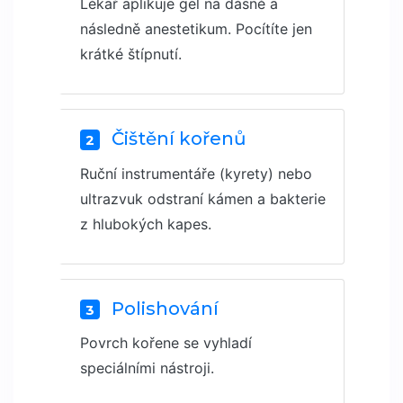
Lékař aplikuje gel na dásně a
následně anestetikum. Pocítíte jen
krátké štípnutí.
Čištění kořenů
2
Ruční instrumentáře (kyrety) nebo
ultrazvuk odstraní kámen a bakterie
z hlubokých kapes.
Polishování
3
Povrch kořene se vyhladí
speciálními nástroji.