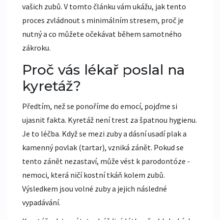
vašich zubů. V tomto článku vám ukážu, jak tento
proces zvládnout s minimálním stresem, proč je
nutný a co můžete očekávat během samotného
zákroku.
Proč vás lékař poslal na
kyretáž?
Předtím, než se ponoříme do emocí, pojďme si
ujasnit fakta. Kyretáž není trest za špatnou hygienu.
Je to léčba. Když se mezi zuby a dásní usadí plak a
kamenný povlak (tartar), vzniká zánět. Pokud se
tento zánět nezastaví, může vést k parodontóze -
nemoci, která ničí kostní tkáň kolem zubů.
Výsledkem jsou volné zuby a jejich následné
vypadávání.