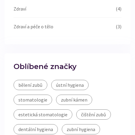
Zdraví
(4)
Zdraví a péče o tělo
(3)
Oblíbené značky
bělení zubů
ústní hygiena
stomatologie
zubní kámen
estetická stomatologie
čištění zubů
dentální hygiena
zubní hygiena