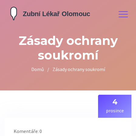
Zásady ochrany
soukromí
Domů
/
Zásady ochrany soukromí
4
prosince
Komentáře: 0