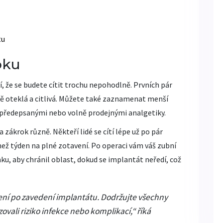
tu
oku
 že se budete cítit trochu nepohodlně. Prvních pár
ě oteklá a citlivá. Můžete také zaznamenat menší
t předepsanými nebo volně prodejnými analgetiky.
 zákrok různě. Někteří lidé se cítí lépe už po pár
ež týden na plné zotavení. Po operaci vám váš zubní
, aby chránil oblast, dokud se implantát neředí, což
jení po zavedení implantátu. Dodržujte všechny
vali riziko infekce nebo komplikací,“ říká