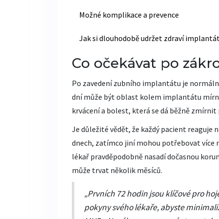
Možné komplikace a prevence
Jak si dlouhodobě udržet zdraví implantá
Co očekávat po zákr
Po zavedení zubního implantátu je normální,
dní může být oblast kolem implantátu mírn
krvácení a bolest, která se dá běžně zmírni
Je důležité vědět, že každý pacient reaguje na
dnech, zatímco jiní mohou potřebovat více n
lékař pravděpodobně nasadí dočasnou korunku
může trvat několik měsíců.
„Prvních 72 hodin jsou klíčové pro ho
pokyny svého lékaře, abyste minimalizo