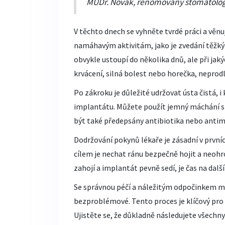
MUDr. Novák, renomovaný stomatolog
V těchto dnech se vyhněte tvrdé práci a věnu
namáhavým aktivitám, jako je zvedání těžký
obvykle ustoupí do několika dnů, ale při jak
krvácení, silná bolest nebo horečka, neprod
Po zákroku je důležité udržovat ústa čistá, i 
implantátu. Můžete použít jemný máchání s
být také předepsány antibiotika nebo antim
Dodržování pokynů lékaře je zásadní v první
cílem je nechat ránu bezpečně hojit a neohro
zahojí a implantát pevně sedí, je čas na další
Se správnou péčí a náležitým odpočinkem m
bezproblémové. Tento proces je klíčový pro
Ujistěte se, že důkladně následujete všechny