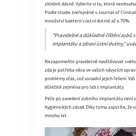
zklidnit dásně. Vyberte si tu, která neobsah
Podle studie zveřejněné v Journal of Clinica
množství bakterií v ústní dutině až o 70%.
"Pravidelné a důkladné čištění zubů s
implantátu a zdraví ústní dutiny," uv
Nezapomeňte pravidelně navštěvovat svého 
zda je potřeba něco ve vašich návycích upra
problémy včas, což usnadní jejich řešení. Váš
důležité zejména pro lidi s implantáty.
Péče po zavedení zubního implantátu není sl
hygienických zásad. Díky tomu zajistíte, že 
mnoho let.