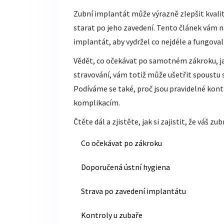
Zubní implantát může výrazně zlepšit kvalitu 
starat po jeho zavedení. Tento článek vám na
implantát, aby vydržel co nejdéle a fungova
Vědět, co očekávat po samotném zákroku, ja
stravování, vám totiž může ušetřit spoustu s
Podíváme se také, proč jsou pravidelné kont
komplikacím.
Čtěte dál a zjistěte, jak si zajistit, že váš 
Co očekávat po zákroku
Doporučená ústní hygiena
Strava po zavedení implantátu
Kontroly u zubaře