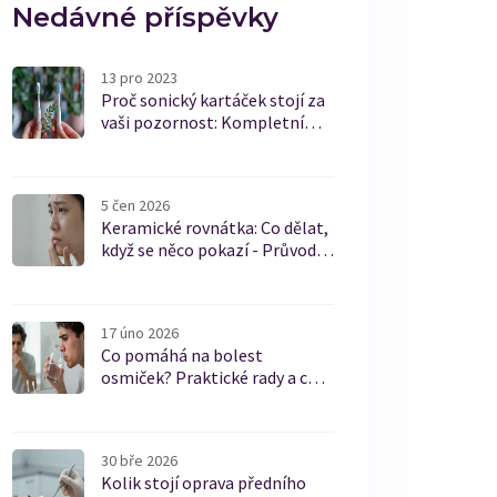
Nedávné příspěvky
13 pro 2023
Proč sonický kartáček stojí za
vaši pozornost: Kompletní
průvodce
5 čen 2026
Keramické rovnátka: Co dělat,
když se něco pokazí - Průvodce
pro pacienty
17 úno 2026
Co pomáhá na bolest
osmiček? Praktické rady a co
skutečně funguje
30 bře 2026
Kolik stojí oprava předního