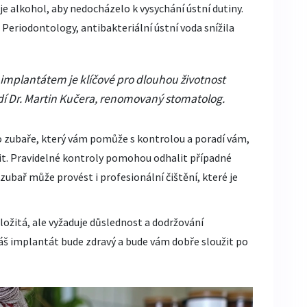
uje alkohol, aby nedocházelo k vysychání ústní dutiny.
l Periodontology, antibakteriální ústní voda snížila
 implantátem je klíčové pro dlouhou životnost
ádí Dr. Martin Kučera, renomovaný stomatolog.
zubaře, který vám pomůže s kontrolou a poradí vám,
vit. Pravidelné kontroly pomohou odhalit případné
 zubař může provést i profesionální čištění, které je
ožitá, ale vyžaduje důslednost a dodržování
váš implantát bude zdravý a bude vám dobře sloužit po