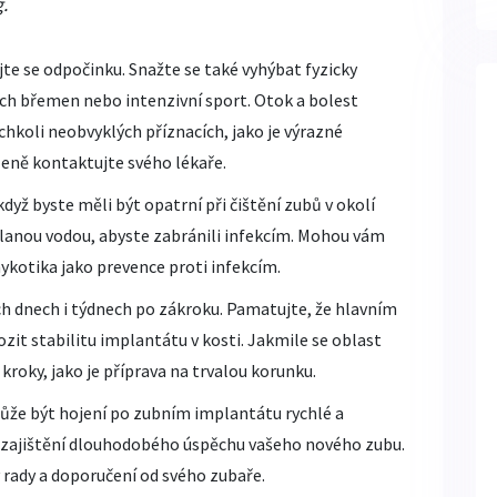
.
jte se odpočinku. Snažte se také vyhýbat fyzicky
ch břemen nebo intenzivní sport. Otok a bolest
ýchkoli neobvyklých příznacích, jako je výrazné
leně kontaktujte svého lékaře.
když byste měli být opatrní při čištění zubů v okolí
lanou vodou, abyste zabránili infekcím. Mohou vám
ykotika jako prevence proti infekcím.
ch dnech i týdnech po zákroku. Pamatujte, že hlavním
zit stabilitu implantátu v kosti. Jakmile se oblast
 kroky, jako je příprava na trvalou korunku.
ůže být hojení po zubním implantátu rychlé a
 zajištění dlouhodobého úspěchu vašeho nového zubu.
 rady a doporučení od svého zubaře.