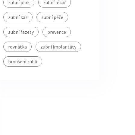
zubní plak
zubní lékař
zubní kaz
zubní péče
zubní fazety
prevence
rovnátka
zubní implantáty
broušení zubů