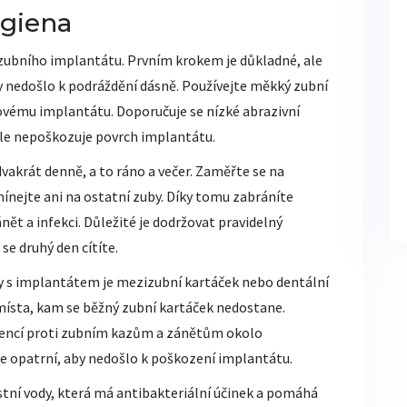
giena
 zubního implantátu. Prvním krokem je důkladné, ale
y nedošlo k podráždění dásně. Používejte měkký zubní
novému implantátu. Doporučuje se nízké abrazivní
ale nepoškozuje povrch implantátu.
vakrát denně, a to ráno a večer. Zaměřte se na
nejte ani na ostatní zuby. Díky tomu zabráníte
ět a infekci. Důležité je dodržovat pravidelný
se druhý den cítíte.
by s implantátem je mezizubní kartáček nebo dentální
místa, kam se běžný zubní kartáček nedostane.
evencí proti zubním kazům a zánětům okolo
te opatrní, aby nedošlo k poškození implantátu.
tní vody, která má antibakteriální účinek a pomáhá