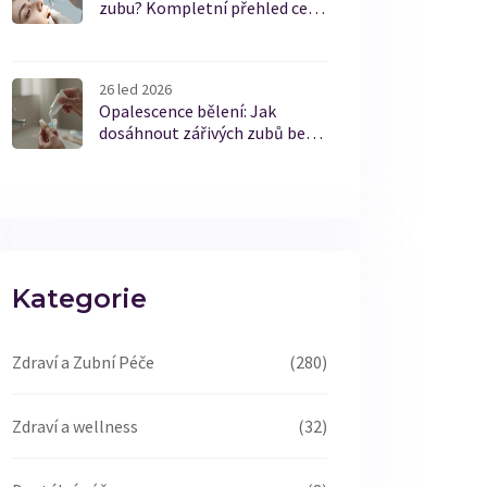
zubu? Kompletní přehled cen
a metod v roce 2026
26 led 2026
Opalescence bělení: Jak
dosáhnout zářivých zubů bez
bolesti a poškození
Kategorie
Zdraví a Zubní Péče
(280)
Zdraví a wellness
(32)