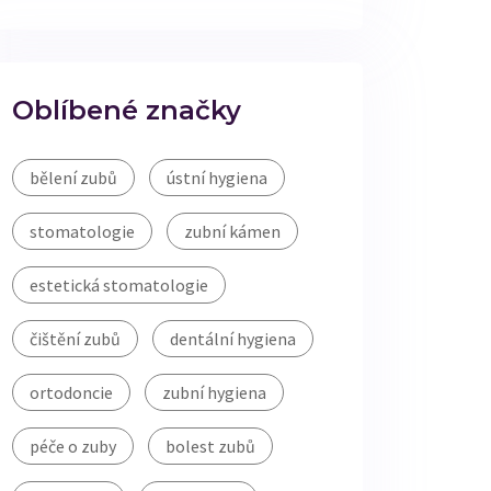
Oblíbené značky
bělení zubů
ústní hygiena
stomatologie
zubní kámen
estetická stomatologie
čištění zubů
dentální hygiena
ortodoncie
zubní hygiena
péče o zuby
bolest zubů