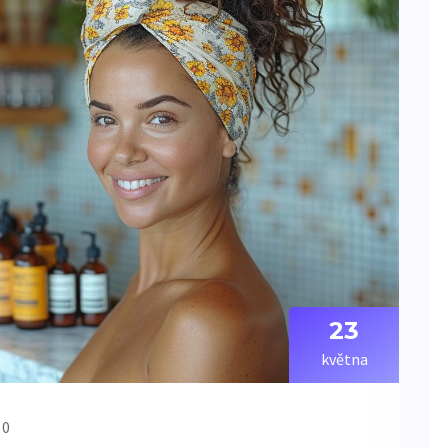
23
května
 0