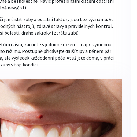
evně a bezbolestně. Navíc profesionální čištění odstraní
lně nevyčistí.
čí jen čistit zuby a ostatní faktory jsou bez významu. Ve
odných nástrojů, zdravé stravy a pravidelných kontrol.
si bolesti, drahé zákroky i ztrátu zubů.
ětům dásní, začněte s jedním krokem – např. výměnou
ho režimu. Postupně přidávejte další tipy a během pár
 ale výsledek každodenní péče. Ať už jste doma, v práci
uby v top kondici.