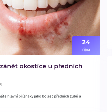
24
října
 zánět okostice u předních
 0
náte hlavní příznaky jako bolest předních zubů a