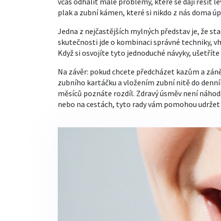
včas odhalit malé problémy, které se dají řešit l
plak a zubní kámen, které si nikdo z nás doma úp
Jedna z nejčastějších mylných představ je, že sta
skutečnosti jde o kombinaci správné techniky, vh
Když si osvojíte tyto jednoduché návyky, ušetříte 
Na závěr: pokud chcete předcházet kazům a zán
zubního kartáčku a vložením zubní nitě do denní
měsíců poznáte rozdíl. Zdravý úsměv není náhoda,
nebo na cestách, tyto rady vám pomohou udržet z