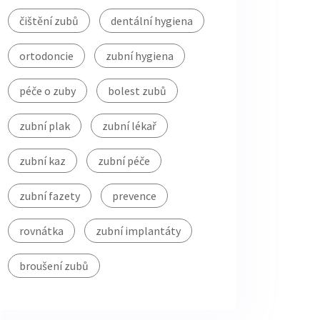
čištění zubů
dentální hygiena
ortodoncie
zubní hygiena
péče o zuby
bolest zubů
zubní plak
zubní lékař
zubní kaz
zubní péče
zubní fazety
prevence
rovnátka
zubní implantáty
broušení zubů