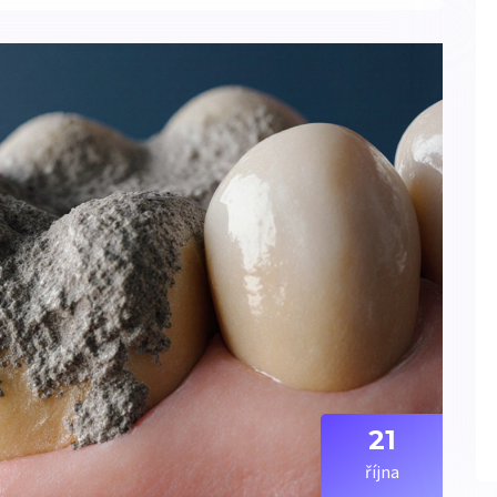
21
října