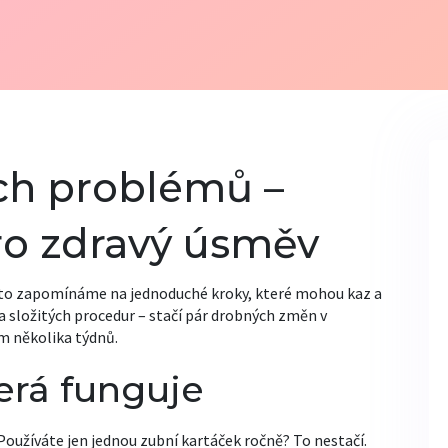
ch problémů –
pro zdravý úsměv
často zapomínáme na jednoduché kroky, které mohou kaz a
a složitých procedur – stačí pár drobných změn v
m několika týdnů.
erá funguje
 Používáte jen jednou zubní kartáček ročně? To nestačí.