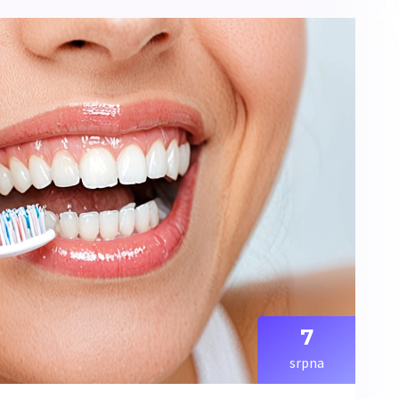
7
srpna