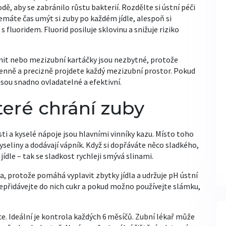
ě, aby se zabránilo růstu bakterií. Rozdělte si ústní péči
 nemáte čas umýt si zuby po každém jídle, alespoň si
 fluoridem. Fluorid posiluje sklovinu a snižuje riziko
nit nebo mezizubní kartáčky jsou nezbytné, protože
enně a precizně projdete každý mezizubní prostor. Pokud
jsou snadno ovladatelné a efektivní.
teré chrání zuby
osti a kyselé nápoje jsou hlavními vinníky kazu. Místo toho
kyseliny a dodávají vápník. Když si dopřáváte něco sladkého,
ídle – tak se sladkost rychleji smývá slinami.
lba, protože pomáhá vyplavit zbytky jídla a udržuje pH ústní
nepřidávejte do nich cukr a pokud možno používejte slámku,
e. Ideální je kontrola každých 6 měsíčů. Zubní lékař může