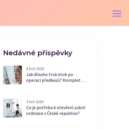
Nedávné příspěvky
8 kvě 2026
Jak dlouho trvá otok po
operaci předkusů? Kompletní
průvodce hojením
3 led 2026
Co je potřeba k otevření zubní
ordinace v České republice?