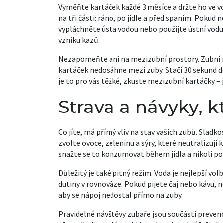
Vyměňte kartáček každé 3 měsíce a držte ho ve vod
na tři části: ráno, po jídle a před spaním. Pokud
vypláchněte ústa vodou nebo použijte ústní vodu s
vzniku kazů.
Nezapomeňte ani na mezizubní prostory. Zubní 
kartáček nedosáhne mezi zuby. Stačí 30 sekund d
je to pro vás těžké, zkuste mezizubní kartáčky – 
Strava a návyky, k
Co jíte, má přímý vliv na stav vašich zubů. Sladk
zvolte ovoce, zeleninu a sýry, které neutralizují 
snažte se to konzumovat během jídla a nikoli po j
Důležitý je také pitný režim. Voda je nejlepší vo
dutiny v rovnováze. Pokud pijete čaj nebo kávu, 
aby se nápoj nedostal přímo na zuby.
Pravidelné návštěvy zubaře jsou součástí prevenc