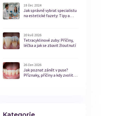
18 čec 2024
Jak správně vybrat specialistu
na estetické fazety: Tipy a
triky
20 kvě 2026
Tetracyklinové zuby: Příčiny,
léčba a jak se zbavit žloutnutí
26 čen 2026
Jak poznat zánět v puse?
Příznaky, příčiny a kdy zvolit E-
max korunku
Kategorie