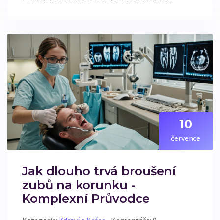
praktické tipy, jak zajistit, aby váš úsměv vypadat co
nejlépe.
10
července
Jak dlouho trvá broušení
zubů na korunku -
Komplexní Průvodce