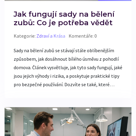
Jak fungují sady na bělení
zubů: Co je potřeba vědět
Kategorie:
Zdraví a Krása
Komentáře: 0
Sady na bělení zubů se stávají stále oblíbenějším
způsobem, jak dosáhnout bílého úsměvu z pohodlí
domova. Článek vysvětluje, jak tyto sady fungují, jaké
jsou jejich výhody i rizika, a poskytuje praktické tipy
pro bezpečné používání. Dozvíte se také, které
ingredience jsou nejúčinnější, a co čekat od výsledků.
Ideální pro ty, kteří chtějí zářivý úsměv bez návštěvy
zubaře.