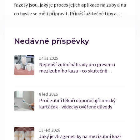
fazety jsou, jaký je proces jejich aplikace na zuby a na
co byste se měli připravit. Přináší užitečné tipy a
zajímavé fakty, které Vám usnadní rozhodování o
tomto zákroku.
Nedávné příspěvky
14 lis 2025
Nejlepší zubní náhrady pro prevenci
mezizubního kazu - co skutečně
funguje?
8 led 2026
Proč zubní lékaři doporučují sonický
kartáček - vědecky ověřené důvody
13 led 2026
Jaký je vliv genetiky na mezizubní kaz?