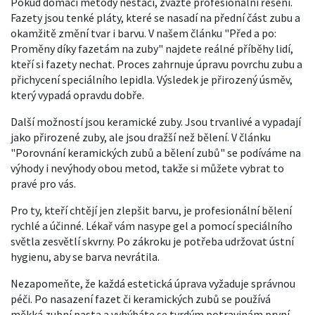
Pokud domácí metody nestačí, zvažte profesionální řešení.
Fazety jsou tenké pláty, které se nasadí na přední část zubu a
okamžitě změní tvar i barvu. V našem článku "Před a po:
Proměny díky fazetám na zuby" najdete reálné příběhy lidí,
kteří si fazety nechat. Proces zahrnuje úpravu povrchu zubu a
přichycení speciálního lepidla. Výsledek je přirozený úsměv,
který vypadá opravdu dobře.
Další možností jsou keramické zuby. Jsou trvanlivé a vypadají
jako přirozené zuby, ale jsou dražší než bělení. V článku
"Porovnání keramických zubů a bělení zubů" se podíváme na
výhody i nevýhody obou metod, takže si můžete vybrat to
pravé pro vás.
Pro ty, kteří chtějí jen zlepšit barvu, je profesionální bělení
rychlé a účinné. Lékař vám nasype gel a pomocí speciálního
světla zesvětlí skvrny. Po zákroku je potřeba udržovat ústní
hygienu, aby se barva nevrátila.
Nezapomeňte, že každá estetická úprava vyžaduje správnou
péči. Po nasazení fazet či keramických zubů se používá
měkká zubní pasta a vyhýbáte se tvrdým potravinám první