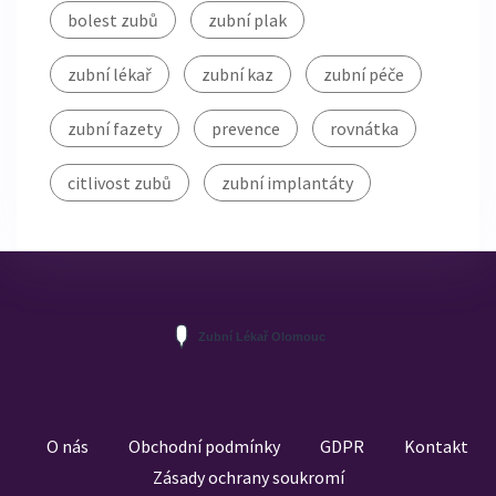
bolest zubů
zubní plak
zubní lékař
zubní kaz
zubní péče
zubní fazety
prevence
rovnátka
citlivost zubů
zubní implantáty
O nás
Obchodní podmínky
GDPR
Kontakt
Zásady ochrany soukromí