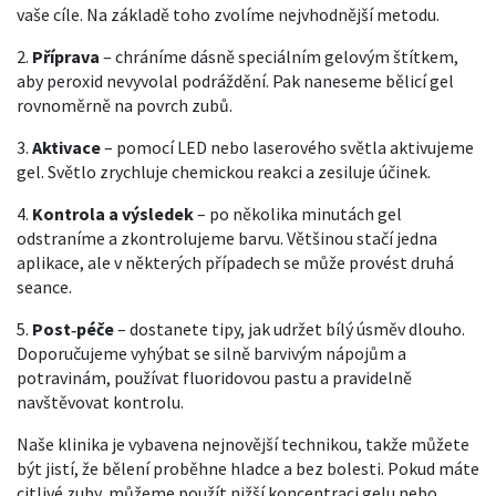
vaše cíle. Na základě toho zvolíme nejvhodnější metodu.
2.
Příprava
– chráníme dásně speciálním gelovým štítkem,
aby peroxid nevyvolal podráždění. Pak naneseme bělicí gel
rovnoměrně na povrch zubů.
3.
Aktivace
– pomocí LED nebo laserového světla aktivujeme
gel. Světlo zrychluje chemickou reakci a zesiluje účinek.
4.
Kontrola a výsledek
– po několika minutách gel
odstraníme a zkontrolujeme barvu. Většinou stačí jedna
aplikace, ale v některých případech se může provést druhá
seance.
5.
Post‑péče
– dostanete tipy, jak udržet bílý úsměv dlouho.
Doporučujeme vyhýbat se silně barvivým nápojům a
potravinám, používat fluoridovou pastu a pravidelně
navštěvovat kontrolu.
Naše klinika je vybavena nejnovější technikou, takže můžete
být jistí, že bělení proběhne hladce a bez bolesti. Pokud máte
citlivé zuby, můžeme použít nižší koncentraci gelu nebo