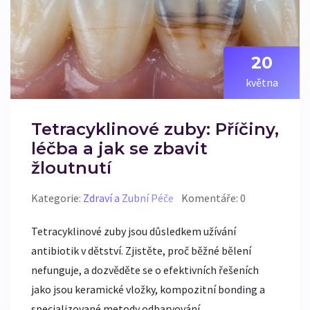
20
května
Tetracyklinové zuby: Příčiny,
léčba a jak se zbavit
žloutnutí
Kategorie:
Zdraví a Zubní Péče
Komentáře: 0
Tetracyklinové zuby jsou důsledkem užívání
antibiotik v dětství. Zjistěte, proč běžné bělení
nefunguje, a dozvěděte se o efektivních řešeních
jako jsou keramické vložky, kompozitní bonding a
specializované metody odbarvování.