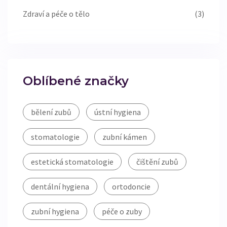
Zdraví a péče o tělo
(3)
Oblíbené značky
bělení zubů
ústní hygiena
stomatologie
zubní kámen
estetická stomatologie
čištění zubů
dentální hygiena
ortodoncie
zubní hygiena
péče o zuby