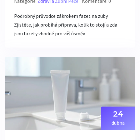
Kategorie:
Zdraví a Zubní Péče
Komentáře: 0
Podrobný průvodce zákrokem fazet na zuby.
Zjistěte, jak probíhá příprava, kolik to stojí a zda
jsou fazety vhodné pro váš úsměv.
24
dubna