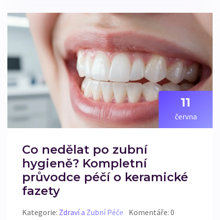
11
června
Co nedělat po zubní
hygieně? Kompletní
průvodce péčí o keramické
fazety
Kategorie:
Zdraví a Zubní Péče
Komentáře: 0