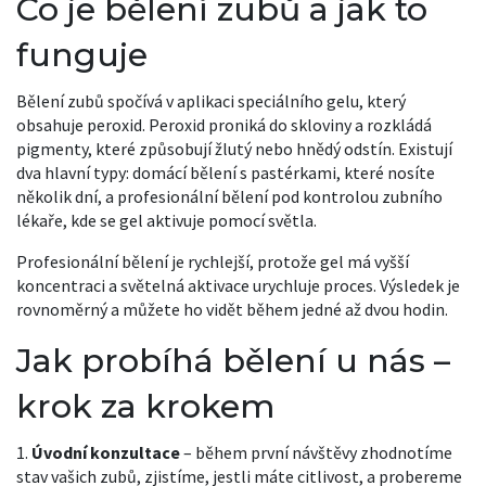
Co je bělení zubů a jak to
funguje
Bělení zubů spočívá v aplikaci speciálního gelu, který
obsahuje peroxid. Peroxid proniká do skloviny a rozkládá
pigmenty, které způsobují žlutý nebo hnědý odstín. Existují
dva hlavní typy: domácí bělení s pastérkami, které nosíte
několik dní, a profesionální bělení pod kontrolou zubního
lékaře, kde se gel aktivuje pomocí světla.
Profesionální bělení je rychlejší, protože gel má vyšší
koncentraci a světelná aktivace urychluje proces. Výsledek je
rovnoměrný a můžete ho vidět během jedné až dvou hodin.
Jak probíhá bělení u nás –
krok za krokem
1.
Úvodní konzultace
– během první návštěvy zhodnotíme
stav vašich zubů, zjistíme, jestli máte citlivost, a probereme