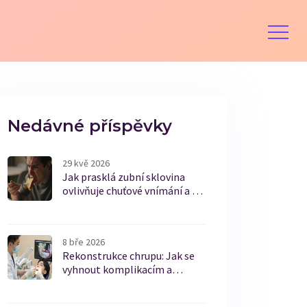
Nedávné příspěvky
29 kvě 2026
Jak prasklá zubní sklovina
ovlivňuje chuťové vnímání a co
s tím dělat
8 bře 2026
Rekonstrukce chrupu: Jak se
vyhnout komplikacím a
dosáhnout trvalého výsledku