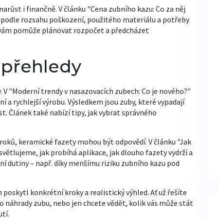
narůst i finančně. V článku "Cena zubního kazu: Co za něj
ší podle rozsahu poškození, použitého materiálu a potřeby
d vám pomůže plánovat rozpočet a předcházet
 přehledy
y. V "Moderní trendy v nasazovacích zubech: Co je nového?"
í a rychlejší výrobu. Výsledkem jsou zuby, které vypadají
t. Článek také nabízí tipy, jak vybrat správného
roků, keramické fazety mohou být odpovědí. V článku "Jak
větlujeme, jak probíhá aplikace, jak dlouho fazety vydrží a
tní dutiny – např. díky menšímu riziku zubního kazu pod
poskytl konkrétní kroky a realistický výhled. Ať už řešíte
o náhrady zubu, nebo jen chcete vědět, kolik vás může stát
tí.