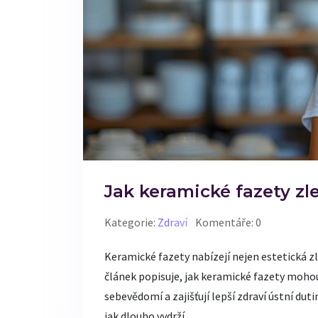
Jak keramické fazety zl
Kategorie:
Zdraví
Komentáře: 0
Keramické fazety nabízejí nejen estetická zl
článek popisuje, jak keramické fazety mohou
sebevědomí a zajišťují lepší zdraví ústní duti
jak dlouho vydrží.