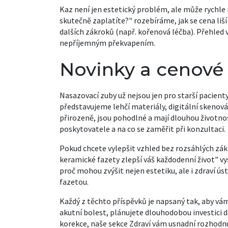
Kaz není jen estetický problém, ale může rychle 
skutečně zaplatíte?" rozebíráme, jak se cena li
dalších zákroků (např. kořenová léčba). Přehle
nepříjemným překvapením.
Novinky a cenové
Nasazovací zuby už nejsou jen pro starší pacient
představujeme lehčí materiály, digitální skenován
přirozeně, jsou pohodlné a mají dlouhou životnos
poskytovatele a na co se zaměřit při konzultaci.
Pokud chcete vylepšit vzhled bez rozsáhlých zák
keramické fazety zlepší váš každodenní život" vys
proč mohou zvýšit nejen estetiku, ale i zdraví ús
fazetou.
Každý z těchto příspěvků je napsaný tak, aby vám 
akutní bolest, plánujete dlouhodobou investici d
korekce, naše sekce Zdraví vám usnadní rozhodnu