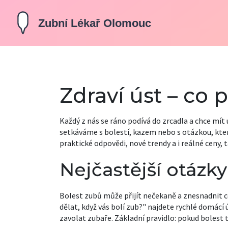
Zdraví úst – co 
Každý z nás se ráno podívá do zrcadla a chce mít 
setkáváme s bolestí, kazem nebo s otázkou, kter
praktické odpovědi, nové trendy a i reálné ceny
Nejčastější otázky
Bolest zubů může přijít nečekaně a znesnadnit ce
dělat, když vás bolí zub?" najdete rychlé domácí 
zavolat zubaře. Základní pravidlo: pokud bolest tr