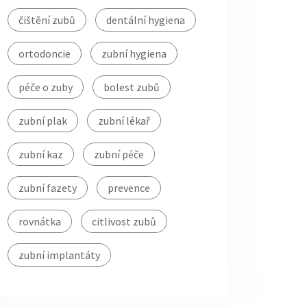
čištění zubů
dentální hygiena
ortodoncie
zubní hygiena
péče o zuby
bolest zubů
zubní plak
zubní lékař
zubní kaz
zubní péče
zubní fazety
prevence
rovnátka
citlivost zubů
zubní implantáty