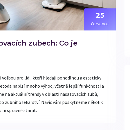
25
července
ovacích zubech: Co je
 volbou pro lidi, kteří hledají pohodlnou a esteticky
metoda nabízí mnoho výhod, včetně lepší funkčnosti a
me na aktuální trendy v oblasti nasazovacích zubů,
i do zubního lékařství. Navíc vám poskytneme několik
o ni správně starat.