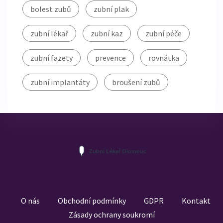
bolest zubů
zubní plak
zubní lékař
zubní kaz
zubní péče
zubní fazety
prevence
rovnátka
zubní implantáty
broušení zubů
O nás
Obchodní podmínky
GDPR
Kontakt
Zásady ochrany soukromí