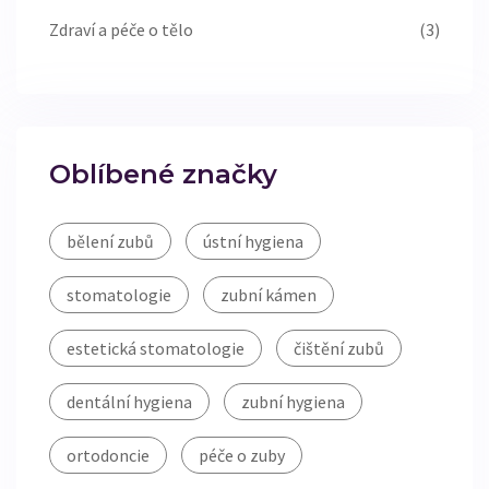
Zdraví a péče o tělo
(3)
Oblíbené značky
bělení zubů
ústní hygiena
stomatologie
zubní kámen
estetická stomatologie
čištění zubů
dentální hygiena
zubní hygiena
ortodoncie
péče o zuby