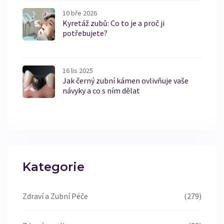
10 bře 2026
Kyretáž zubů: Co to je a proč ji
potřebujete?
16 lis 2025
Jak černý zubní kámen ovlivňuje vaše
návyky a co s ním dělat
Kategorie
Zdraví a Zubní Péče
(279)