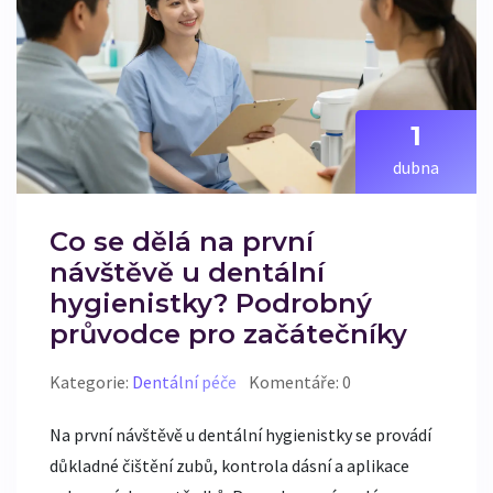
1
dubna
Co se dělá na první
návštěvě u dentální
hygienistky? Podrobný
průvodce pro začátečníky
Kategorie:
Dentální péče
Komentáře: 0
Na první návštěvě u dentální hygienistky se provádí
důkladné čištění zubů, kontrola dásní a aplikace