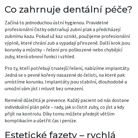
Co zahrnuje dentální péče?
Začíná to jednoduchou ústní hygienou. Pravidelné
profesionální čistky odstraňují zubní plak a předcházejí
zubnímu kazu. Pokud už kaz vznikl, použijeme profesionální
výplně, které chrání zub a vypadají přirozeně. Další krok jsou
korunky a můstky – řešení pro poškozené nebo chybějící
zuby, která obnoví funkci i vzhled.
Pro ty, kteří potřebují trvalejší řešení, nabízíme implantáty.
Jedná se o pevné kořeny nasazené do čelisti, na které pak
umístíme korunku. Implantáty jsou stabilní, dlouhodobé a
umožní vám jíst i mluvit bez omezení.
Neméně důležitá je prevence. Každý pacient od nás dostane
individuální plán péče – rady, jak si čistit zuby, co jíst a kdy
přijít na kontrolu. Díky tomu můžete předejít větším
komplikacím a ušetřit čas i peníze.
Estetické fazety – rychlá