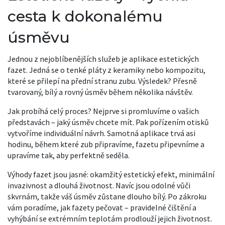
cesta k dokonalému
úsměvu
Jednou z nejoblíbenějších služeb je aplikace estetických
fazet. Jedná se o tenké pláty z keramiky nebo kompozitu,
které se přilepí na přední stranu zubu. Výsledek? Přesně
tvarovaný, bílý a rovný úsměv během několika návštěv.
Jak probíhá celý proces? Nejprve si promluvíme o vašich
představách – jaký úsměv chcete mít. Pak pořízením otisků
vytvoříme individuální návrh. Samotná aplikace trvá asi
hodinu, během které zub připravíme, fazetu připevníme a
upravíme tak, aby perfektně seděla.
Výhody fazet jsou jasné: okamžitý estetický efekt, minimální
invazivnost a dlouhá životnost. Navíc jsou odolné vůči
skvrnám, takže váš úsměv zůstane dlouho bílý. Po zákroku
vám poradíme, jak fazety pečovat – pravidelné čištění a
vyhýbání se extrémním teplotám prodlouží jejich životnost.