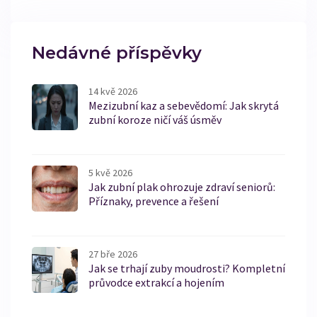
rady, jak se o fazety starat, aby vydržely co nejdéle a
vypadaly co nejlépe.
Nedávné příspěvky
14 kvě 2026
Mezizubní kaz a sebevědomí: Jak skrytá
zubní koroze ničí váš úsměv
5 kvě 2026
Jak zubní plak ohrozuje zdraví seniorů:
Příznaky, prevence a řešení
27 bře 2026
Jak se trhají zuby moudrosti? Kompletní
průvodce extrakcí a hojením