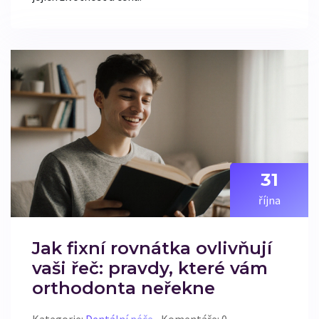
31
října
Jak fixní rovnátka ovlivňují
vaši řeč: pravdy, které vám
orthodonta neřekne
Kategorie:
Dentální péče
Komentáře: 0