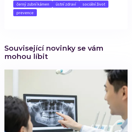
černý zubní kámen
ústní zdraví
sociální život
prevence
Související novinky se vám
mohou líbit