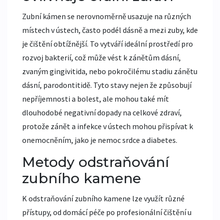
Zubní kámen se nerovnoměrně usazuje na různých
místech v ústech, často podél dásně a mezi zuby, kde
je čištění obtížnější. To vytváří ideální prostředí pro
rozvoj bakterií, což může vést k zánětům dásní,
zvaným gingivitida, nebo pokročilému stadiu zánětu
dásní, parodontitidě. Tyto stavy nejen že způsobují
nepříjemnosti a bolest, ale mohou také mít
dlouhodobé negativní dopady na celkové zdraví,
protože zánět a infekce v ústech mohou přispívat k
onemocněním, jako je nemoc srdce a diabetes.
Metody odstraňování
zubního kamene
K odstraňování zubního kamene lze využít různé
přístupy, od domácí péče po profesionální čištění u