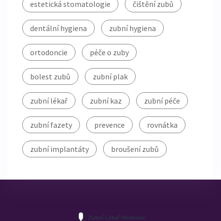
estetická stomatologie
čištění zubů
dentální hygiena
zubní hygiena
ortodoncie
péče o zuby
bolest zubů
zubní plak
zubní lékař
zubní kaz
zubní péče
zubní fazety
prevence
rovnátka
zubní implantáty
broušení zubů