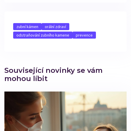
zubní kámen
orální zdraví
odstraňování zubního kamene
prevence
Související novinky se vám
mohou líbit