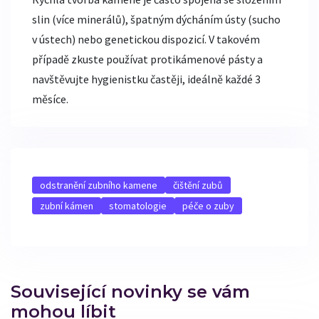
slin (více minerálů), špatným dýcháním ústy (sucho
v ústech) nebo genetickou dispozicí. V takovém
případě zkuste používat protikámenové pásty a
navštěvujte hygienistku častěji, ideálně každé 3
měsíce.
odstranění zubního kamene
čištění zubů
zubní kámen
stomatologie
péče o zuby
Související novinky se vám
mohou líbit