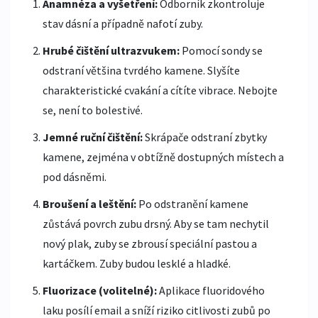
Anamnéza a vyšetření:
Odborník zkontroluje
stav dásní a případně nafotí zuby.
Hrubé čištění ultrazvukem:
Pomocí sondy se
odstraní většina tvrdého kamene. Slyšíte
charakteristické cvakání a cítíte vibrace. Nebojte
se, není to bolestivé.
Jemné ruční čištění:
Skrápače odstraní zbytky
kamene, zejména v obtížně dostupných místech a
pod dásněmi.
Broušení a leštění:
Po odstranění kamene
zůstává povrch zubu drsný. Aby se tam nechytil
nový plak, zuby se zbrousí speciální pastou a
kartáčkem. Zuby budou lesklé a hladké.
Fluorizace (volitelné):
Aplikace fluoridového
laku posílí email a sníží riziko citlivosti zubů po