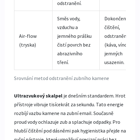
odstranění.
Směs vody,
Dokončení
vzduchu a
čištění,
Air-flow
jemného prášku
odstranění bare
(tryska)
čistí povrch bez
(káva, víno) a
abrazivního
jemných
tření.
usazenin.
Srovnání metod odstranění zubního kamene
Ultrazvukový skalpel
je dnešním standardem. Hrot
přístroje vibruje tisícekrát za sekundu. Tato energie
rozbíjí vazbu kamene na zubní email. Současně
proud vody ochlazuje zub a splachuje odpadky. Pro
hlubší čištění pod dásněmi pak hygienistka přejde na
ruční nástroje, které umožňují precizní práci bez