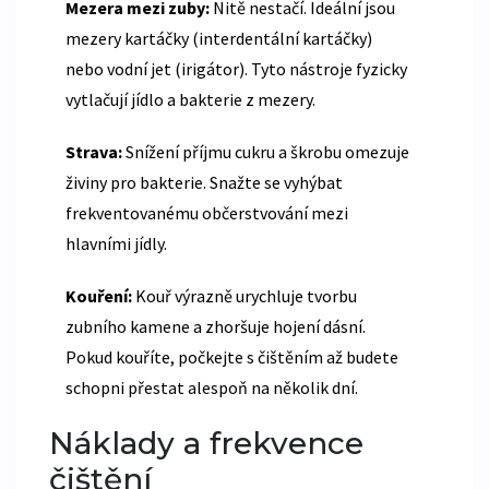
Mezera mezi zuby:
Nitě nestačí. Ideální jsou
mezery kartáčky (interdentální kartáčky)
nebo vodní jet (irigátor). Tyto nástroje fyzicky
vytlačují jídlo a bakterie z mezery.
Strava:
Snížení příjmu cukru a škrobu omezuje
živiny pro bakterie. Snažte se vyhýbat
frekventovanému občerstvování mezi
hlavními jídly.
Kouření:
Kouř výrazně urychluje tvorbu
zubního kamene a zhoršuje hojení dásní.
Pokud kouříte, počkejte s čištěním až budete
schopni přestat alespoň na několik dní.
Náklady a frekvence
čištění