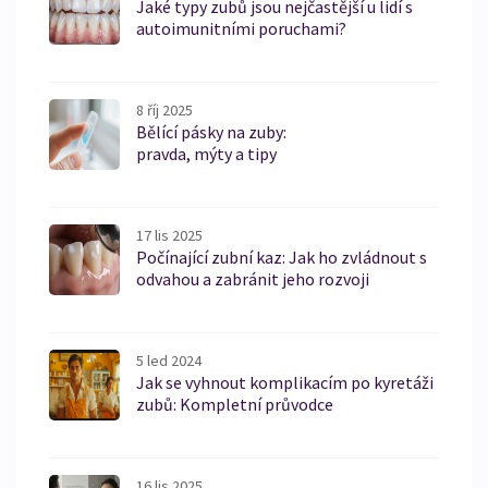
Jaké typy zubů jsou nejčastější u lidí s
autoimunitními poruchami?
8 říj 2025
Bělící pásky na zuby:
pravda, mýty a tipy
17 lis 2025
Počínající zubní kaz: Jak ho zvládnout s
odvahou a zabránit jeho rozvoji
5 led 2024
Jak se vyhnout komplikacím po kyretáži
zubů: Kompletní průvodce
16 lis 2025