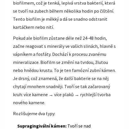
biofilmem
, což je
tenká, lepivá vrstva bakterií, která
se tvoří na zubech během několika hodin po čištění
.
Tento biofilm je měkký a dá se snadno odstranit
kartáčkem nebo nití.
Pokud ale biofilm zůstane déle než 24-48 hodin,
začne reagovat s minerály ve vašich slinách, hlavně s
vápníkem a fosfáty. Dochází k procesu zvanému
mineralizace. Biofilm se změní na tvrdou, žlutou
nebo hnědou krustu. To je ten famózní zubní kámen.
Je drsný, což znamená, že další bakterie se na něj
chytají mnohem snadněji. Tvoří se tak začarovaný
kruh: více kamene → více plaků → rychlejší tvorba
nového kamene.
Rozlišujeme dva typy:
Supragingivální kámen:
Tvoří se nad