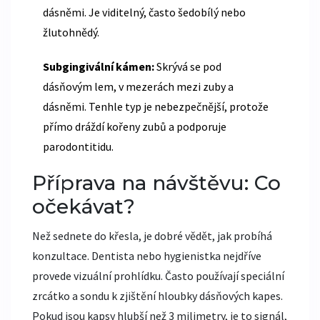
dásněmi. Je viditelný, často šedobílý nebo
žlutohnědý.
Subgingivální kámen:
Skrývá se pod
dásňovým lem, v mezerách mezi zuby a
dásněmi. Tenhle typ je nebezpečnější, protože
přímo dráždí kořeny zubů a podporuje
parodontitidu.
Příprava na návštěvu: Co
očekávat?
Než sednete do křesla, je dobré vědět, jak probíhá
konzultace. Dentista nebo hygienistka nejdříve
provede vizuální prohlídku. Často používají speciální
zrcátko a sondu k zjištění hloubky dásňových kapes.
Pokud jsou kapsy hlubší než 3 milimetry, je to signál,