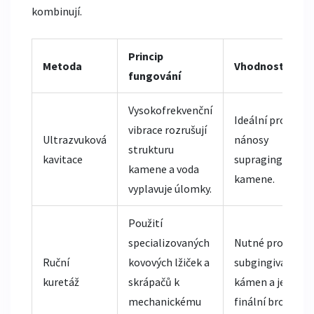
kombinují.
Princip
Metoda
Vhodnost
fungování
Vysokofrekvenční
Ideální pro velké
vibrace rozrušují
Ultrazvuková
nánosy
strukturu
kavitace
supragingivální
kamene a voda
kamene.
vyplavuje úlomky.
Použití
specializovaných
Nutné pro
Ruční
kovových lžiček a
subgingivální
kuretáž
skrápačů k
kámen a jemné
mechanickému
finální broušení.