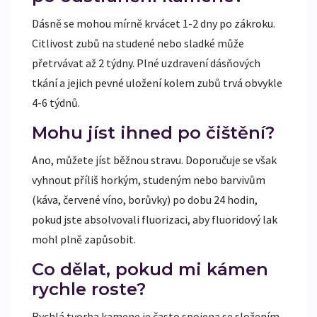
Dásně se mohou mírně krvácet 1-2 dny po zákroku.
Citlivost zubů na studené nebo sladké může
přetrvávat až 2 týdny. Plné uzdravení dásňových
tkání a jejich pevné uložení kolem zubů trvá obvykle
4-6 týdnů.
Mohu jíst ihned po čištění?
Ano, můžete jíst běžnou stravu. Doporučuje se však
vyhnout příliš horkým, studeným nebo barvivům
(káva, červené víno, borůvky) po dobu 24 hodin,
pokud jste absolvovali fluorizaci, aby fluoridový lak
mohl plně zapůsobit.
Co dělat, pokud mi kámen
rychle roste?
Rychlá tvorba kamene je často spojena se složením