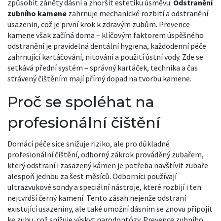
způsobit záněty dásní a zhoršit estetiku úsměvu.
Odstranění
zubního kamene
zahrnuje mechanické rozbití a odstranění
usazenin, což je první krok k zdravým zubům. Prevence
kamene však začíná doma – klíčovým faktorem úspěšného
odstranění je pravidelná
dentální hygiena
,
každodenní péče
zahrnující kartáčování, nitování a použití ústní vody
. Zde se
setkává přední systém – správný kartáček, technika a čas
strávený čištěním mají přímý dopad na tvorbu kamene.
Proč se spoléhat na
profesionální čištění
Domácí péče sice snižuje riziko, ale pro důkladné
profesionální čištění
,
odborný zákrok prováděný zubařem,
který odstraní i zasazený kámen
je potřeba navštívit zubaře
alespoň jednou za šest měsíců. Odborníci používají
ultrazvukové sondy a speciální nástroje, které rozbijí i ten
nejtvrdší černý kamení. Tento zásah nejenže odstraní
existující usazeniny, ale také umožní dásním se znovu připojit
ke zubu, což snižuje výskyt parodontózy. Prevence zubního