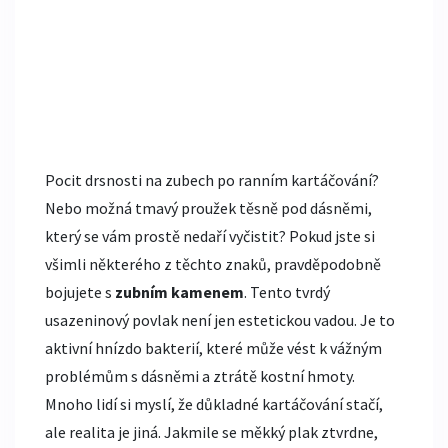
kamene
Pocit drsnosti na zubech po ranním kartáčování?
Nebo možná tmavý proužek těsně pod dásněmi,
který se vám prostě nedaří vyčistit? Pokud jste si
všimli některého z těchto znaků, pravděpodobně
bojujete s
zubním kamenem
. Tento tvrdý
usazeninový povlak není jen estetickou vadou. Je to
aktivní hnízdo bakterií, které může vést k vážným
problémům s dásněmi a ztrátě kostní hmoty.
Mnoho lidí si myslí, že důkladné kartáčování stačí,
ale realita je jiná. Jakmile se měkký plak ztvrdne,