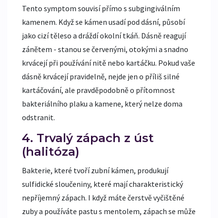
Tento symptom souvisí přímo s subgingiválním
kamenem. Když se kámen usadí pod dásní, působí
jako cizí těleso a dráždí okolní tkáň. Dásně reagují
zánětem - stanou se červenými, otokými a snadno
krvácejí při používání nitě nebo kartáčku. Pokud vaše
dásně krvácejí pravidelně, nejde jen o příliš silné
kartáčování, ale pravděpodobně o přítomnost
bakteriálního plaku a kamene, který nelze doma
odstranit.
4. Trvalý zápach z úst
(halitóza)
Bakterie, které tvoří zubní kámen, produkují
sulfidické sloučeniny, které mají charakteristický
nepříjemný zápach. I když máte čerstvě vyčištěné
zuby a používáte pastu s mentolem, zápach se může