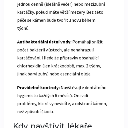
jednou denně (ideálně večer) nebo mezizubní
kartáčky, pokud máte větší mezery. Bez této
péče se kámen bude tvořit znovu během
týdnů.
Antibakteriální ústní vody:
Pomáhají snížit
počet bakterií v ústech, ale nenahrazují
kartáčování. Hledejte přípravky obsahující
chlorhexidin (jen krátkodobě, max. 2 týdny,
jinak barví zuby) nebo esenciální oleje.
Pravidelné kontroly:
Navštěvujte dentálního
hygienistu každých 6 měsíců. Oni vidí
problémy, které vy nevidíte, a odstraní kámen,
než způsobí škodu.
Kdy navštívit lékaře