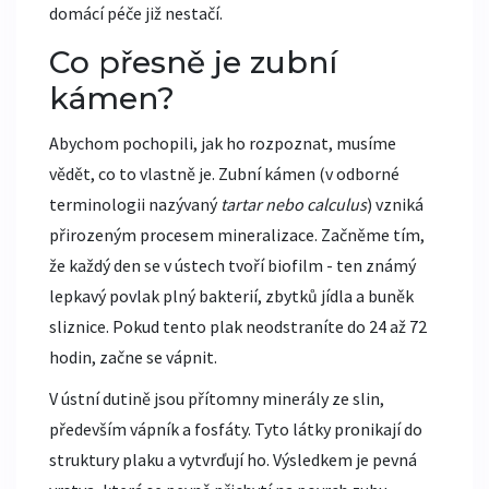
domácí péče již nestačí.
Co přesně je zubní
kámen?
Abychom pochopili, jak ho rozpoznat, musíme
vědět, co to vlastně je. Zubní kámen (v odborné
terminologii nazývaný
tartar nebo calculus
) vzniká
přirozeným procesem mineralizace. Začněme tím,
že každý den se v ústech tvoří biofilm - ten známý
lepkavý povlak plný bakterií, zbytků jídla a buněk
sliznice. Pokud tento plak neodstraníte do 24 až 72
hodin, začne se vápnit.
V ústní dutině jsou přítomny minerály ze slin,
především vápník a fosfáty. Tyto látky pronikají do
struktury plaku a vytvrďují ho. Výsledkem je pevná