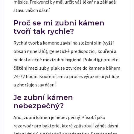
měsíce. Frekvenci by měl určit váš lékař na základě
stavu vašich dásní.
Proč se mi zubní kámen
tvoří tak rychle?
Rychlá tvorba kamene závisí na složení slin (vyšší
obsah minerálů), genetické predispozici, kouření a
nedostatečné mezizubní hygieně. Pokud ignorujete
čištění mezi zuby, plak se ztvrdne do kamene během
24-72 hodin. Kouření tento proces výrazně urychluje
a zhoršuje stav dásní.
Je zubní kámen
nebezpečný?
Ano, zubní kámen je nebezpečný. Působí jako
rezervoár pro bakterie, které způsobují zánět dásní
(gingivitidu) a následně paradontózu. Paradontóza