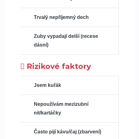
Trvalý nepříjemný dech
Zuby vypadají delší (recese
dásní)
Rizikové faktory
Jsem kuřák
Nepoužívám mezizubní
nit/kartáčky
Často pijí kávu/čaj (zbarvení)