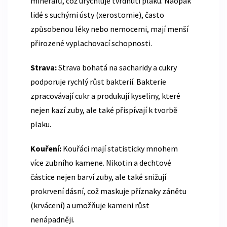
minerálů, což urychluje tvrdnutí plaku. Naopak
lidé s suchými ústy (xerostomie), často
způsobenou léky nebo nemocemi, mají menší
přirozené vyplachovací schopnosti.
Strava:
Strava bohatá na sacharidy a cukry
podporuje rychlý růst bakterií. Bakterie
zpracovávají cukr a produkují kyseliny, které
nejen kazí zuby, ale také přispívají k tvorbě
plaku.
Kouření:
Kouřáci mají statisticky mnohem
více zubního kamene. Nikotin a dechtové
částice nejen barví zuby, ale také snižují
prokrvení dásní, což maskuje příznaky zánětu
(krvácení) a umožňuje kameni růst
nenápadněji.