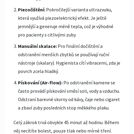
Piezočištění:
Pokročilejší varianta ultrazvuku,
která využívá piezoelektrický efekt. Je ještě
jemnější a generuje méně tepla, což je výhodné
pro pacienty s citlivými zuby.
Manuální skalace:
Pro finální dočištění a
odstranění menších zbytků se používají ruční
nástroje (skalary). Hygienista cítí vibracemi, zda je
povrch zcela hladký.
Pískování (Air-flow):
Po odstranění kamene se
často provádí pískování směsí soli, vody a vzduchu.
Odstraní barevné skvrny od kávy, čaje nebo cigaret
a zbaví zuby posledních stop měkkého plaku.
Celý zákrok trvá obvykle 45 minut až hodinu. Během
něj necítíte bolest, pouze tlak nebo mírné tření.