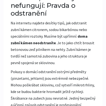
nefungují: Pravda o
odstranění
Na internetu najdete desítky tipů, jak odstranit
zubní kámen citronem, sodou bikarbónou nebo
speciálními roztoky. Musíme být upřímní:
doma
zubní kámen neodstraníte
. Je to jako chtít brousit
betonovou zeď pilníkem na nehty. Zubní kámen je
tvrdší než samotná zubovina a jeho struktura je
pevně spojená se sklovinou.
Pokusy o domácí odstranění ostrými předměty
(pinzetami, jehlami) jsou extrémně nebezpečné.
Mohou poškrábat sklovinu, což vytvoří mikrotrhliny,
kde se budou bakterie hromadit ještě rychleji.
Škrábance na zubech jsou nevratné. Jediný bezpečný
a účinný způsob odstranění je profesionální