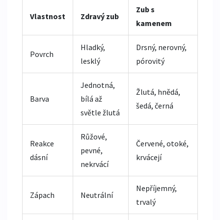
Zub s
Vlastnost
Zdravý zub
kamenem
Hladký,
Drsný, nerovný,
Povrch
lesklý
pórovitý
Jednotná,
Žlutá, hnědá,
Barva
bílá až
šedá, černá
světle žlutá
Růžové,
Reakce
Červené, otoké,
pevné,
dásní
krvácejí
nekrvácí
Nepříjemný,
Zápach
Neutrální
trvalý