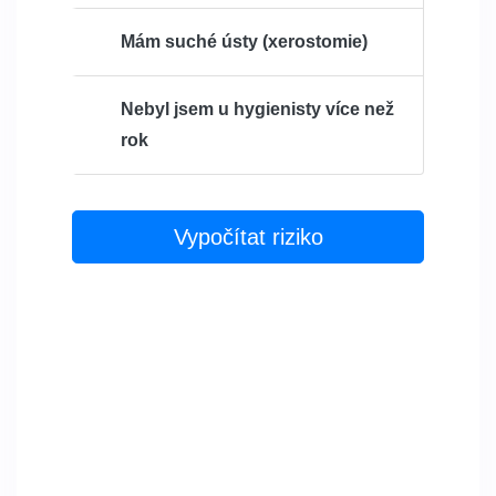
Mám suché ústy (xerostomie)
Nebyl jsem u hygienisty více než
rok
Vypočítat riziko
Váš výsledek
0%
pravděpodobnost přítomnosti zubního