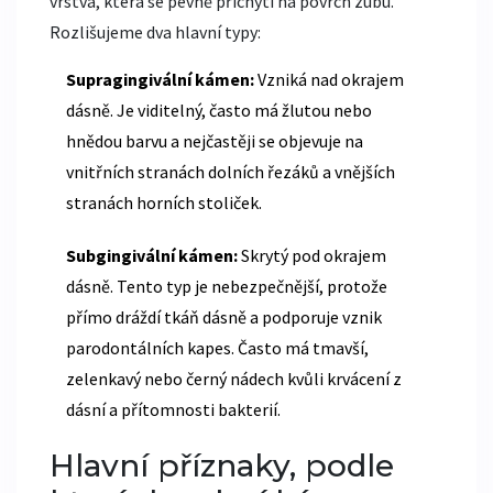
vrstva, která se pevně přichytí na povrch zubu.
Rozlišujeme dva hlavní typy:
Supragingivální kámen:
Vzniká nad okrajem
dásně. Je viditelný, často má žlutou nebo
hnědou barvu a nejčastěji se objevuje na
vnitřních stranách dolních řezáků a vnějších
stranách horních stoliček.
Subgingivální kámen:
Skrytý pod okrajem
dásně. Tento typ je nebezpečnější, protože
přímo dráždí tkáň dásně a podporuje vznik
parodontálních kapes. Často má tmavší,
zelenkavý nebo černý nádech kvůli krvácení z
dásní a přítomnosti bakterií.
Hlavní příznaky, podle