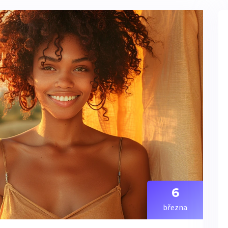
6
března