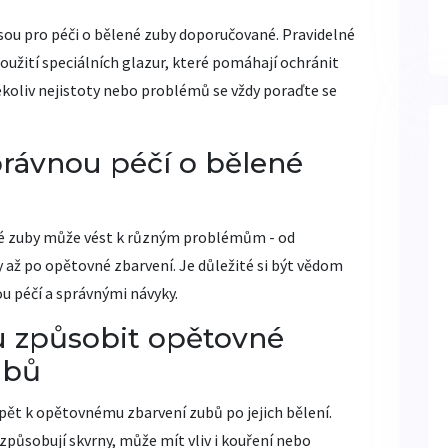
 jsou pro péči o bělené zuby doporučované. Pravidelné
použití speciálních glazur, které pomáhají ochránit
kékoliv nejistoty nebo problémů se vždy poraďte se
právnou péčí o bělené
é zuby může vést k různým problémům - od
y až po opětovné zbarvení. Je důležité si být vědom
ou péčí a správnými návyky.
u způsobit opětovné
ubů
spět k opětovnému zbarvení zubů po jejich bělení.
působují skvrny, může mít vliv i kouření nebo