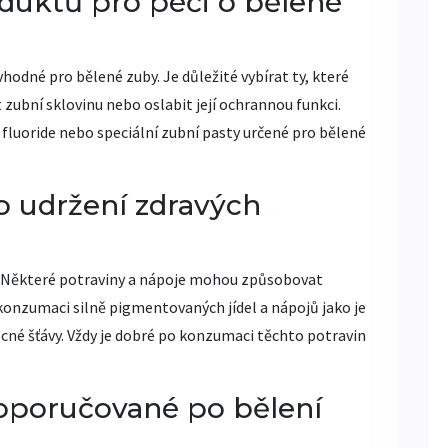
duktů pro péči o bělené
hodné pro bělené zuby. Je důležité vybírat ty, které
zubní sklovinu nebo oslabit její ochrannou funkci.
fluoride nebo speciální zubní pasty určené pro bělené
o udržení zdravých
li. Některé potraviny a nápoje mohou způsobovat
konzumaci silně pigmentovaných jídel a nápojů jako je
ocné šťávy. Vždy je dobré po konzumaci těchto potravin
oporučované po bělení