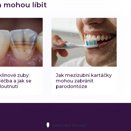
m mohou líbit
klinové zuby:
Jak mezizubní kartáčky
 léčba a jak se
mohou zabránit
loutnutí
parodontóze