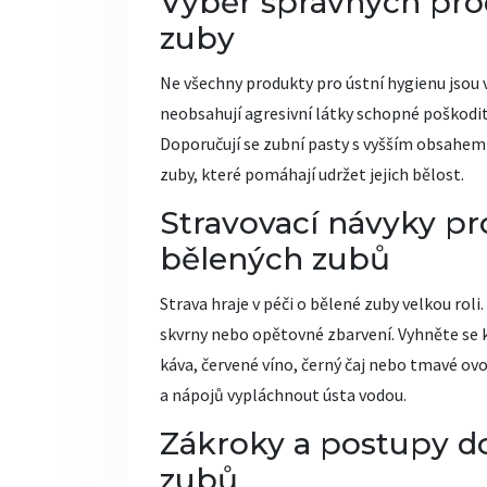
Výběr správných pro
zuby
Ne všechny produkty pro ústní hygienu jsou v
neobsahují agresivní látky schopné poškodit 
Doporučují se zubní pasty s vyšším obsahem 
zuby, které pomáhají udržet jejich bělost.
Stravovací návyky pr
bělených zubů
Strava hraje v péči o bělené zuby velkou ro
skvrny nebo opětovné zbarvení. Vyhněte se 
káva, červené víno, černý čaj nebo tmavé ov
a nápojů vypláchnout ústa vodou.
Zákroky a postupy d
zubů