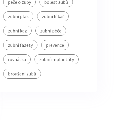
péče o zuby
bolest zubů
zubní plak
zubní lékař
zubní kaz
zubní péče
zubní fazety
prevence
rovnátka
zubní implantáty
broušení zubů