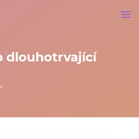
 dlouhotrvající
ěv