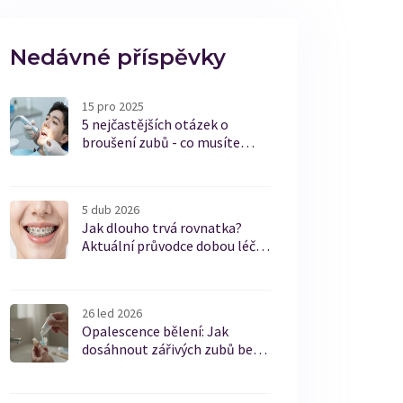
Nedávné příspěvky
15 pro 2025
5 nejčastějších otázek o
broušení zubů - co musíte
vědět
5 dub 2026
Jak dlouho trvá rovnatka?
Aktuální průvodce dobou léčby
a tipy pro keramické rovnátka
26 led 2026
Opalescence bělení: Jak
dosáhnout zářivých zubů bez
bolesti a poškození