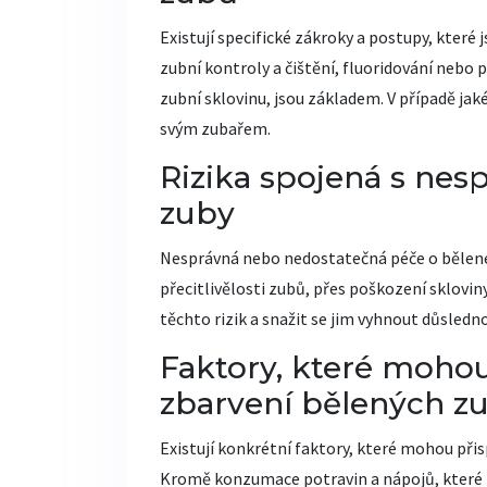
Existují specifické zákroky a postupy, které
zubní kontroly a čištění, fluoridování nebo 
zubní sklovinu, jsou základem. V případě ja
svým zubařem.
Rizika spojená s nes
zuby
Nesprávná nebo nedostatečná péče o bělen
přecitlivělosti zubů, přes poškození sklovin
těchto rizik a snažit se jim vyhnout důsledn
Faktory, které moho
zbarvení bělených z
Existují konkrétní faktory, které mohou při
Kromě konzumace potravin a nápojů, které z