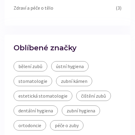
Zdraví a péče o tělo
(3)
Oblíbené značky
bělení zubů
ústní hygiena
stomatologie
zubní kámen
estetická stomatologie
čištění zubů
dentální hygiena
zubní hygiena
ortodoncie
péče o zuby