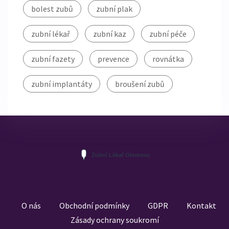
bolest zubů
zubní plak
zubní lékař
zubní kaz
zubní péče
zubní fazety
prevence
rovnátka
zubní implantáty
broušení zubů
O nás
Obchodní podmínky
GDPR
Kontakt
Zásady ochrany soukromí