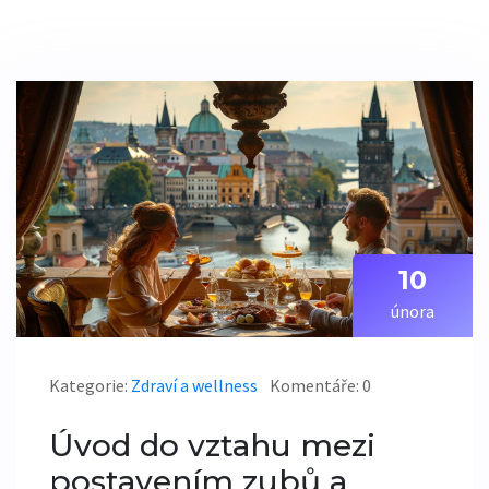
10
února
Kategorie:
Zdraví a wellness
Komentáře: 0
Úvod do vztahu mezi
postavením zubů a