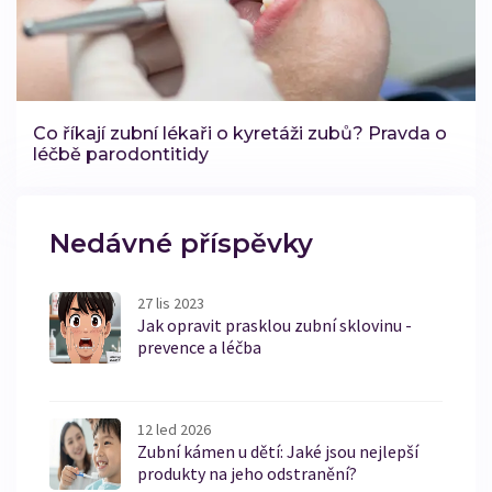
Co říkají zubní lékaři o kyretáži zubů? Pravda o
léčbě parodontitidy
Nedávné příspěvky
27 lis 2023
Jak opravit prasklou zubní sklovinu -
prevence a léčba
12 led 2026
Zubní kámen u dětí: Jaké jsou nejlepší
produkty na jeho odstranění?