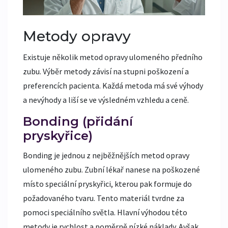
Metody opravy
Existuje několik metod opravy ulomeného předního
zubu. Výběr metody závisí na stupni poškození a
preferencích pacienta. Každá metoda má své výhody
a nevýhody a liší se ve výsledném vzhledu a ceně.
Bonding (přidání
pryskyřice)
Bonding je jednou z nejběžnějších metod opravy
ulomeného zubu. Zubní lékař nanese na poškozené
místo speciální pryskyřici, kterou pak formuje do
požadovaného tvaru. Tento materiál tvrdne za
pomoci speciálního světla. Hlavní výhodou této
metody je rychlost a poměrně nízké náklady. Avšak