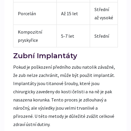
Střední
Porcelán
Až 15 let
až vysoké
Kompozitní
5-7 let
Střední
pryskyřice
Zubní Implantáty
Pokud je poškození předního zubu natolik závažné,
že zub nelze zachránit, může být použit implantát.
Implantáty jsou titanové šrouby, které jsou
chirurgicky zavedeny do kosti čelisti a na ně je pak
nasazena korunka. Tento proces je zdlouhavý a
náročný, ale výsledky jsou velmi trvanlivé a
přirozené. U této metody je důležité zvážit celkové
zdraví ústní dutiny.