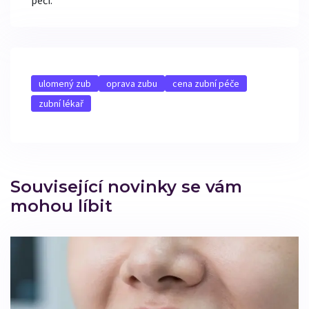
ulomený zub
oprava zubu
cena zubní péče
zubní lékař
Související novinky se vám
mohou líbit