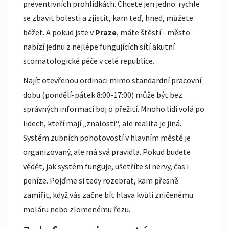
preventivních prohlídkách. Chcete jen jedno: rychle
se zbavit bolesti a zjistit, kam teď, hned, můžete
běžet. A pokud jste v
Praze
, máte štěstí - město
nabízí jednu z nejlépe fungujících sítí akutní
stomatologické péče v celé republice.
Najít otevřenou ordinaci mimo standardní pracovní
dobu (pondělí-pátek 8:00-17:00) může být bez
správných informací boj o přežití. Mnoho lidí volá po
lidech, kteří mají „znalosti“, ale realita je jiná.
Systém zubních pohotovostí v hlavním městě je
organizovaný, ale má svá pravidla. Pokud budete
vědět, jak systém funguje, ušetříte si nervy, čas i
peníze. Pojďme si tedy rozebrat, kam přesně
zamířit, když vás začne bít hlava kvůli zničenému
moláru nebo zlomenému řezu.