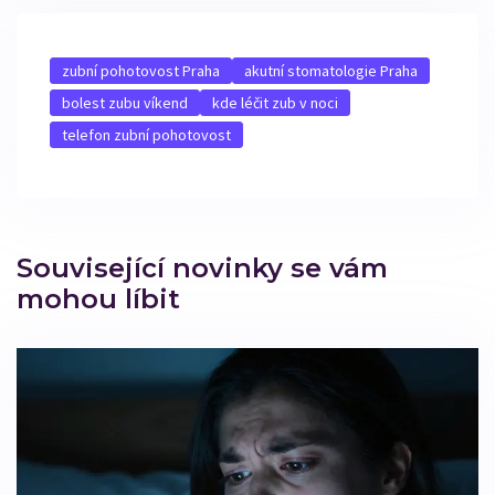
zubní pohotovost Praha
akutní stomatologie Praha
bolest zubu víkend
kde léčit zub v noci
telefon zubní pohotovost
Související novinky se vám
mohou líbit