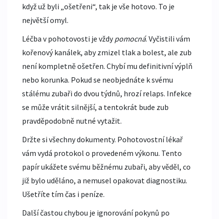
když už byli „ošetřeni“, tak je vše hotovo. To je
největší omyl.
Léčba v pohotovosti je vždy
pomocná
. Vyčistili vám
kořenový kanálek, aby zmizel tlak a bolest, ale zub
není kompletně ošetřen. Chybí mu definitivní výplň
nebo korunka. Pokud se neobjednáte k svému
stálému zubaři do dvou týdnů, hrozí relaps. Infekce
se může vrátit silnější, a tentokrát bude zub
pravděpodobně nutné vytažit.
Držte si všechny dokumenty. Pohotovostní lékař
vám vydá protokol o provedeném výkonu. Tento
papír ukážete svému běžnému zubaři, aby věděl, co
již bylo uděláno, a nemusel opakovat diagnostiku.
Ušetříte tím čas i peníze.
Další častou chybou je ignorování pokynů po