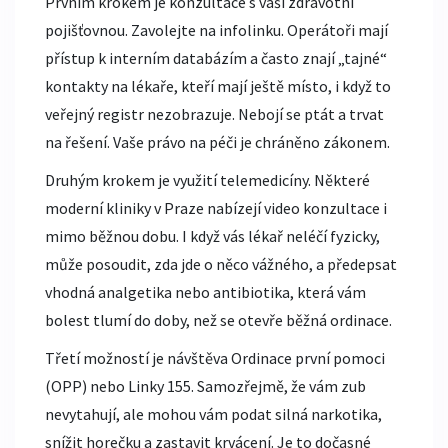
Prvním krokem je konzultace s vaší
zdravotní
pojišťovnou
. Zavolejte na infolinku. Operátoři mají
přístup k interním databázím a často znají „tajné“
kontakty na lékaře, kteří mají ještě místo, i když to
veřejný registr nezobrazuje. Nebojí se ptát a trvat
na řešení. Vaše právo na péči je chráněno zákonem.
Druhým krokem je využití telemedicíny. Některé
moderní kliniky v Praze nabízejí video konzultace i
mimo běžnou dobu. I když vás lékař neléčí fyzicky,
může posoudit, zda jde o něco vážného, a předepsat
vhodná analgetika nebo antibiotika, která vám
bolest tlumí do doby, než se otevře běžná ordinace.
Třetí možností je návštěva
Ordinace první pomoci
(OPP)
nebo
Linky 155
. Samozřejmě, že vám zub
nevytahují, ale mohou vám podat silná narkotika,
snížit horečku a zastavit krvácení. Je to dočasné