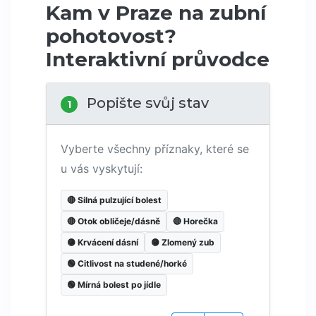
Kam v Praze na zubní
pohotovost?
Interaktivní průvodce
Popište svůj stav
1
Vyberte všechny příznaky, které se
u vás vyskytují:
🔴 Silná pulzující bolest
🔴 Otok obličeje/dásně
🔴 Horečka
🟡 Krvácení dásní
🟡 Zlomený zub
🟢 Citlivost na studené/horké
🟢 Mírná bolest po jídle