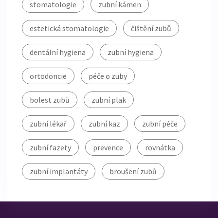
stomatologie
zubní kámen
estetická stomatologie
čištění zubů
dentální hygiena
zubní hygiena
ortodoncie
péče o zuby
bolest zubů
zubní plak
zubní lékař
zubní kaz
zubní péče
zubní fazety
prevence
rovnátka
zubní implantáty
broušení zubů