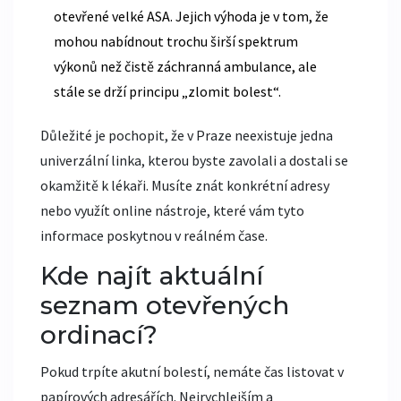
otevřené velké ASA. Jejich výhoda je v tom, že
mohou nabídnout trochu širší spektrum
výkonů než čistě záchranná ambulance, ale
stále se drží principu „zlomit bolest“.
Důležité je pochopit, že v Praze neexistuje jedna
univerzální linka, kterou byste zavolali a dostali se
okamžitě k lékaři. Musíte znát konkrétní adresy
nebo využít online nástroje, které vám tyto
informace poskytnou v reálném čase.
Kde najít aktuální
seznam otevřených
ordinací?
Pokud trpíte akutní bolestí, nemáte čas listovat v
papírových adresářích. Nejrychlejším a