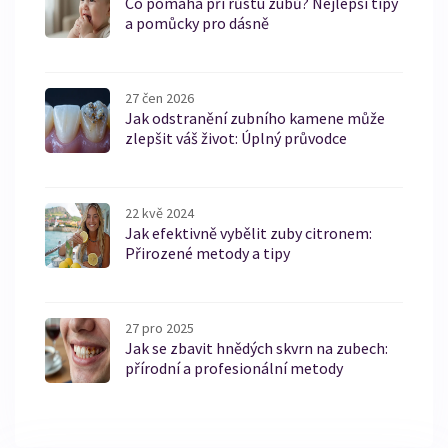
Co pomáhá při růstu zubů? Nejlepší tipy
a pomůcky pro dásně
27 čen 2026
Jak odstranění zubního kamene může
zlepšit váš život: Úplný průvodce
22 kvě 2024
Jak efektivně vybělit zuby citronem:
Přirozené metody a tipy
27 pro 2025
Jak se zbavit hnědých skvrn na zubech:
přírodní a profesionální metody