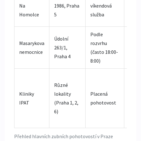
na dě
Na
1986, Praha
víkendová
stom
Homolce
5
služba
je zde
Podle
Klíčo
Údolní
Masarykova
rozvrhu
cent
263/1,
nemocnice
(často 18:00-
výcho
Praha 4
8:00)
Prahy
Možn
Různé
domlu
Kliniky
lokality
Placená
bez
IPAT
(Praha 1, 2,
pohotovost
pojiš
6)
vyšší
menší
Přehled hlavních zubních pohotovostí v Praze