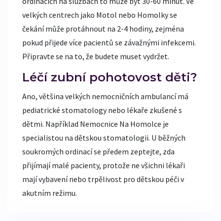
ordinacích na službách to může být 30-60 minut. Ve
velkých centrech jako Motol nebo Homolky se
čekání může protáhnout na 2-4 hodiny, zejména
pokud přijede více pacientů se závažnými infekcemi.
Připravte se na to, že budete muset vydržet.
Léčí zubní pohotovost děti?
Ano, většina velkých nemocničních ambulancí má
pediatrické stomatology nebo lékaře zkušené s
dětmi. Například Nemocnice Na Homolce je
specialistou na dětskou stomatologii. U běžných
soukromých ordinací se předem zeptejte, zda
přijímají malé pacienty, protože ne všichni lékaři
mají vybavení nebo trpělivost pro dětskou péči v
akutním režimu.