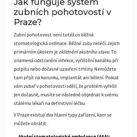
Jak funguje systém
zubních pohotovostí v
Praze?
Zubní pohotovost není totéž co běžná
stomatologická ordinace. Běžné zuby neléčí. Jejich
primárním úkolem je
zklidnění akutního stavu
. To
znamená odstranění infekce, vyčištění kanálku při
pulpitu nebo dočasné uzavření trhliny. Nemůžete
tam přijít na korunku, implantát ani bělení. Pokud
vám zubař v pohotovosti sdělí, že problém vyřešil
jen dočasně, musíte se následně objednat k svému
stálému lékaři na definitivní léčbu.
V Praze existují dva hlavní typy zařízení, kam se
můžete obrátit:
Akutní stomatologické ambulance (ASA):