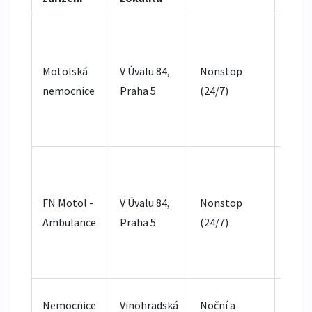
Jedno
nejvě
Motolská
V Úvalu 84,
Nonstop
cente
nemocnice
Praha 5
(24/7)
Ideál
těžké
a oto
Vyšší
kapac
FN Motol -
V Úvalu 84,
Nonstop
delší
Ambulance
Praha 5
(24/7)
doby,
zaru
dostu
Speci
Nemocnice
Vinohradská
Noční a