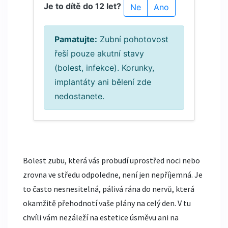
Je to dítě do 12 let?
Ne
Ano
Pamatujte:
Zubní pohotovost
řeší pouze akutní stavy
(bolest, infekce). Korunky,
implantáty ani bělení zde
nedostanete.
Bolest zubu, která vás probudí uprostřed noci nebo
zrovna ve středu odpoledne, není jen nepříjemná. Je
to často nesnesitelná, pálivá rána do nervů, která
okamžitě přehodnotí vaše plány na celý den. V tu
chvíli vám nezáleží na estetice úsměvu ani na