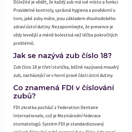
Důležité je vědět, že každý zub má své místo a funkci.
Pravidelné kontroly, správná hygiena a povědomí o
tom, jaké zuby máte, jsou základem dlouhodobého
zdraví ústní dutiny. Nezapomínejte, že prevence je
vždy levnější a méně bolestivá než léčba pokročilých
problémů.
Jak se nazývá zub číslo 18?
Zub číslo 18 je třetí stolička, běžně nazývaná moudrý
zub, nacházející se v horní pravé části ústní dutiny.
Co znamená FDI v číslování
zubů?
FDI zkratka pochází z Federation Dentaire
Internationale, což je Mezinárodní federace
stomatologů. Systém FDI je standardizovaný
způsob číslování zubů pomocí dvou číslic, kde první