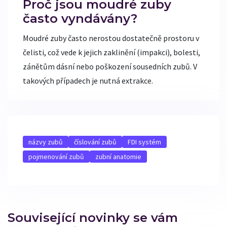
Proč jsou moudré zuby
často vyndávány?
Moudré zuby často nerostou dostatečně prostoru v
čelisti, což vede k jejich zaklinění (impakci), bolesti,
zánětům dásní nebo poškození sousedních zubů. V
takových případech je nutná extrakce.
názvy zubů
číslování zubů
FDI systém
pojmenování zubů
zubní anatomie
Související novinky se vám