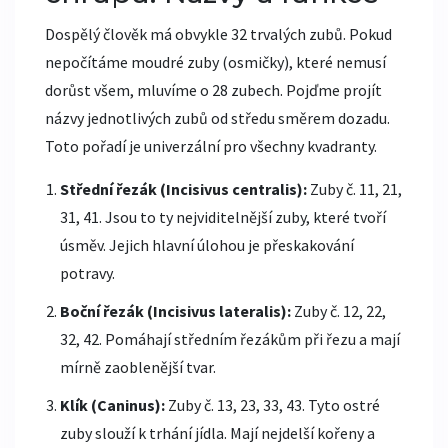
Dospělý člověk má obvykle 32 trvalých zubů. Pokud
nepočítáme moudré zuby (osmičky), které nemusí
dorůst všem, mluvíme o 28 zubech. Pojďme projít
názvy jednotlivých zubů od středu směrem dozadu.
Toto pořadí je univerzální pro všechny kvadranty.
Střední řezák (Incisivus centralis):
Zuby č. 11, 21,
31, 41. Jsou to ty nejviditelnější zuby, které tvoří
úsměv. Jejich hlavní úlohou je přeskakování
potravy.
Boční řezák (Incisivus lateralis):
Zuby č. 12, 22,
32, 42. Pomáhají středním řezákům při řezu a mají
mírně zaoblenější tvar.
Klík (Caninus):
Zuby č. 13, 23, 33, 43. Tyto ostré
zuby slouží k trhání jídla. Mají nejdelší kořeny a