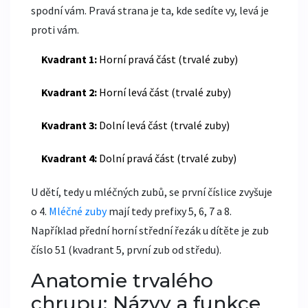
spodní vám. Pravá strana je ta, kde sedíte vy, levá je
proti vám.
Kvadrant 1:
Horní pravá část (trvalé zuby)
Kvadrant 2:
Horní levá část (trvalé zuby)
Kvadrant 3:
Dolní levá část (trvalé zuby)
Kvadrant 4:
Dolní pravá část (trvalé zuby)
U dětí, tedy u mléčných zubů, se první číslice zvyšuje
o 4.
Mléčné zuby
mají tedy prefixy 5, 6, 7 a 8.
Například přední horní střední řezák u dítěte je zub
číslo 51 (kvadrant 5, první zub od středu).
Anatomie trvalého
chrupu: Názvy a funkce