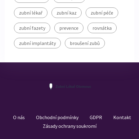
zubní lékař
zubní kaz
zubní péče
zubní fazety
prevence
rovnátka
zubní implantáty
broušení zubů
O nás
Obchodní podmínky
GDPR
Kontakt
Zásady ochrany soukromí