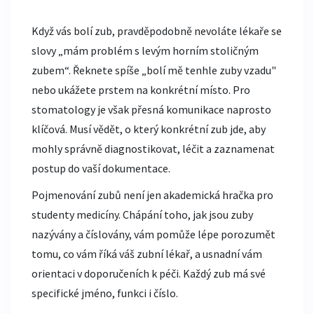
Když vás bolí zub, pravděpodobně nevoláte lékaře se
slovy „mám problém s levým horním stoličným
zubem“. Řeknete spíše „bolí mě tenhle zuby vzadu"
nebo ukážete prstem na konkrétní místo. Pro
stomatology je však přesná komunikace naprosto
klíčová. Musí vědět, o který konkrétní zub jde, aby
mohly správně diagnostikovat, léčit a zaznamenat
postup do vaší dokumentace.
Pojmenování zubů není jen akademická hračka pro
studenty medicíny. Chápání toho, jak jsou zuby
nazývány a číslovány, vám pomůže lépe porozumět
tomu, co vám říká váš zubní lékař, a usnadní vám
orientaci v doporučeních k péči. Každý zub má své
specifické jméno, funkci i číslo.