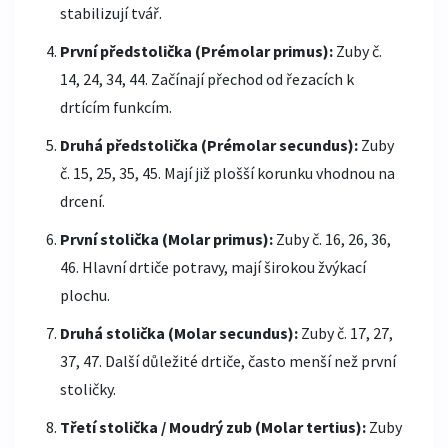
stabilizují tvář.
První předstolička (Prémolar primus):
Zuby č.
14, 24, 34, 44. Začínají přechod od řezacích k
drtícím funkcím.
Druhá předstolička (Prémolar secundus):
Zuby
č. 15, 25, 35, 45. Mají již plošší korunku vhodnou na
drcení.
První stolička (Molar primus):
Zuby č. 16, 26, 36,
46. Hlavní drtiče potravy, mají širokou žvýkací
plochu.
Druhá stolička (Molar secundus):
Zuby č. 17, 27,
37, 47. Další důležité drtiče, často menší než první
stoličky.
Třetí stolička / Moudrý zub (Molar tertius):
Zuby