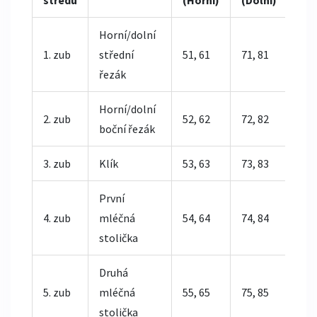
středu
(Horní)
(Dolní)
Horní/dolní
1. zub
střední
51, 61
71, 81
řezák
Horní/dolní
2. zub
52, 62
72, 82
boční řezák
3. zub
Klík
53, 63
73, 83
První
4. zub
mléčná
54, 64
74, 84
stolička
Druhá
5. zub
mléčná
55, 65
75, 85
stolička