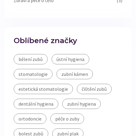
Zdraví a péče o tělo
(3)
Oblíbené značky
bělení zubů
ústní hygiena
stomatologie
zubní kámen
estetická stomatologie
čištění zubů
dentální hygiena
zubní hygiena
ortodoncie
péče o zuby
bolest zubů
zubní plak