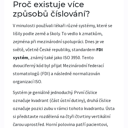
Proč existuje více
způsobů číslování?
V minulosti používali lékaři různé systémy, které se
lišily podle země a školy. To vedlo k zmatkům,
zejména při mezinárodní spolupráci. Dnes je ve
světě, včetně České republiky, standardem
FDI
systém
, známý také jako ISO 3950.
Tento
dvouciferný kód byl přijat Mezinárodní federací
stomatologů (FDI) a následně normalizován
organizací ISO.
Systém je geniálně jednoduchý. První číslice
označuje kvadrant (část ústní dutiny), druhá číslice
označuje pozici zubu v rámci tohoto kvadrantu. Ústa
si představte rozdělená na čtyři čtvrtiny vertikální
čarou uprostřed. Horní polovina patří pacientovi,