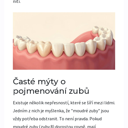
nití.
Časté mýty o
pojmenování zubů
Existuje několik nepřesností, které se šíří mezi lidmi.
Jedním z nich je myšlenka, že "moudré zuby" jsou
vždy potřeba odstranit. To není pravda. Pokud
moudré zuby (zuby 8) dorostou rovně, mají