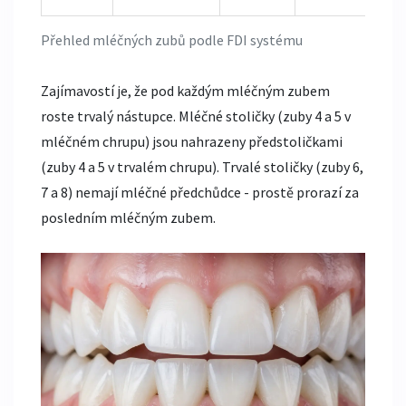
Přehled mléčných zubů podle FDI systému
Zajímavostí je, že pod každým mléčným zubem
roste trvalý nástupce. Mléčné stoličky (zuby 4 a 5 v
mléčném chrupu) jsou nahrazeny předstoličkami
(zuby 4 a 5 v trvalém chrupu). Trvalé stoličky (zuby 6,
7 a 8) nemají mléčné předchůdce - prostě prorazí za
posledním mléčným zubem.