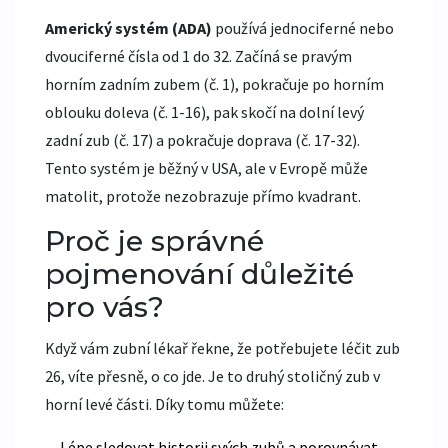
Americký systém (ADA)
používá jednociferné nebo
dvouciferné čísla od 1 do 32. Začíná se pravým
horním zadním zubem (č. 1), pokračuje po horním
oblouku doleva (č. 1-16), pak skočí na dolní levý
zadní zub (č. 17) a pokračuje doprava (č. 17-32).
Tento systém je běžný v USA, ale v Evropě může
matolit, protože nezobrazuje přímo kvadrant.
Proč je správné
pojmenování důležité
pro vás?
Když vám zubní lékař řekne, že potřebujete léčit zub
26, víte přesně, o co jde. Je to druhý stoličný zub v
horní levé části. Díky tomu můžete:
Lépe sledovat historii svých zubů a porovnávat