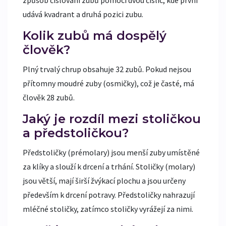
udává kvadrant a druhá pozici zubu.
Kolik zubů má dospělý
člověk?
Plný trvalý chrup obsahuje 32 zubů. Pokud nejsou
přítomny moudré zuby (osmičky), což je časté, má
člověk 28 zubů.
Jaký je rozdíl mezi stoličkou
a předstoličkou?
Předstoličky (prémolary) jsou menší zuby umístěné
za klíky a slouží k drcení a trhání. Stoličky (molary)
jsou větší, mají širší žvýkací plochu a jsou určeny
především k drcení potravy. Předstoličky nahrazují
mléčné stoličky, zatímco stoličky vyrážejí za nimi.