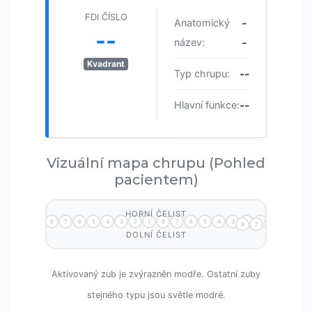
FDI ČÍSLO
-
Anatomický
--
-
název:
Kvadrant
--
Typ chrupu:
--
Hlavní funkce:
Vizuální mapa chrupu (Pohled
pacientem)
HORNÍ ČELIST
8
7
6
5
4
3
2
1
8
7
6
5
4
3
2
1
8
7
6
5
4
DOLNÍ ČELIST
Aktivovaný zub je zvýrazněn modře. Ostatní zuby
stejného typu jsou světle modré.