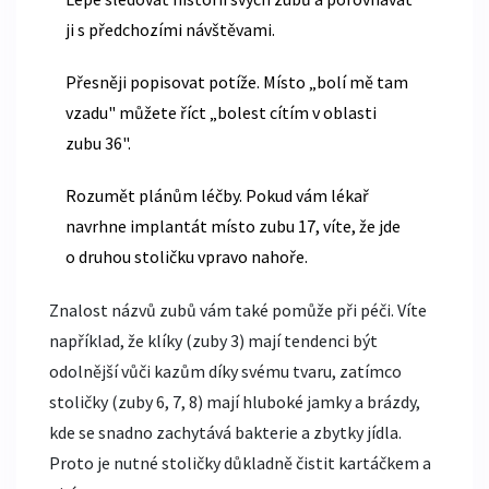
ji s předchozími návštěvami.
Přesněji popisovat potíže. Místo „bolí mě tam
vzadu" můžete říct „bolest cítím v oblasti
zubu 36".
Rozumět plánům léčby. Pokud vám lékař
navrhne implantát místo zubu 17, víte, že jde
o druhou stoličku vpravo nahoře.
Znalost názvů zubů vám také pomůže při péči. Víte
například, že klíky (zuby 3) mají tendenci být
odolnější vůči kazům díky svému tvaru, zatímco
stoličky (zuby 6, 7, 8) mají hluboké jamky a brázdy,
kde se snadno zachytává bakterie a zbytky jídla.
Proto je nutné stoličky důkladně čistit kartáčkem a