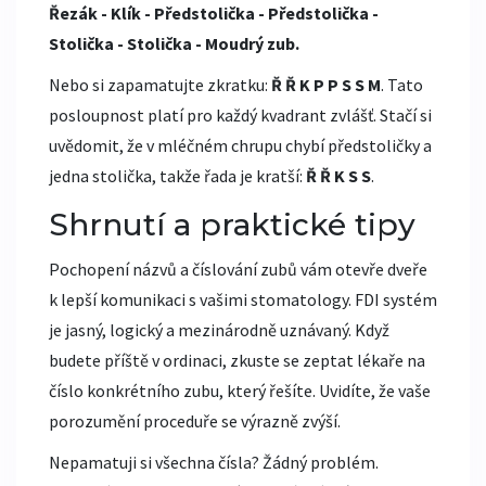
Řezák - Klík - Předstolička - Předstolička -
Stolička - Stolička - Moudrý zub.
Nebo si zapamatujte zkratku:
Ř Ř K P P S S M
. Tato
posloupnost platí pro každý kvadrant zvlášť. Stačí si
uvědomit, že v mléčném chrupu chybí předstoličky a
jedna stolička, takže řada je kratší:
Ř Ř K S S
.
Shrnutí a praktické tipy
Pochopení názvů a číslování zubů vám otevře dveře
k lepší komunikaci s vašimi stomatology. FDI systém
je jasný, logický a mezinárodně uznávaný. Když
budete příště v ordinaci, zkuste se zeptat lékaře na
číslo konkrétního zubu, který řešíte. Uvidíte, že vaše
porozumění proceduře se výrazně zvýší.
Nepamatuji si všechna čísla? Žádný problém.