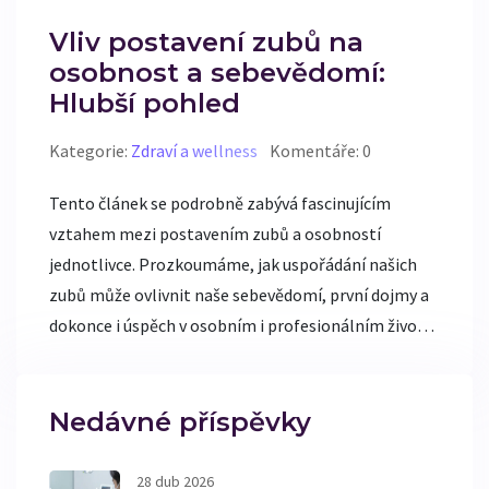
Vliv postavení zubů na
osobnost a sebevědomí:
Hlubší pohled
Kategorie:
Zdraví a wellness
Komentáře: 0
Tento článek se podrobně zabývá fascinujícím
vztahem mezi postavením zubů a osobností
jednotlivce. Prozkoumáme, jak uspořádání našich
zubů může ovlivnit naše sebevědomí, první dojmy a
dokonce i úspěch v osobním i profesionálním životě.
Přinášíme zajímavá fakta, vědecké studie a tipy, jak
si vylepšit postavení zubů a tím pozitivně ovlivnit
naši osobnost.
Nedávné příspěvky
28 dub 2026