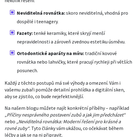
několik řešení:
Neviditelná rovnátka:
skoro neviditelná, vhodná pro
dospělé i teenagery.
Fazety:
tenké keramiky, které skryjí menší
nepravidelnosti a zároveň zvednou estetiku úsměvu.
Ortodontické aparáty na míru:
tradiční kovové
rovnátka nebo lahvičky, které pracují rychleji při větších
posunech.
Každý z těchto postupů má své výhody a omezení. Vám i
vašemu zubaři pomůže detailní prohlídka a digitální sken,
aby se zjistilo, co bude nejefektivnější.
Na našem blogu můžete najít konkrétní příběhy – například
„Příčiny nesprávného postavení zubů a jak jim předcházet“
nebo
„Neviditelná rovnátka: Moderní řešení pro krásné a
rovné zuby“
. Tyto články vám ukážou, co očekávat během
léčby a jak se na ni připravit.