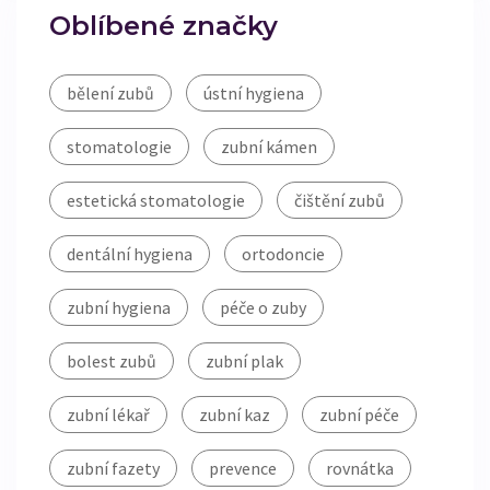
Oblíbené značky
bělení zubů
ústní hygiena
stomatologie
zubní kámen
estetická stomatologie
čištění zubů
dentální hygiena
ortodoncie
zubní hygiena
péče o zuby
bolest zubů
zubní plak
zubní lékař
zubní kaz
zubní péče
zubní fazety
prevence
rovnátka