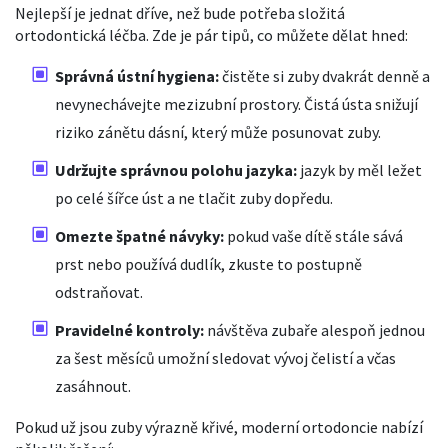
Nejlepší je jednat dříve, než bude potřeba složitá
ortodontická léčba. Zde je pár tipů, co můžete dělat hned:
Správná ústní hygiena:
čistěte si zuby dvakrát denně a
nevynechávejte mezizubní prostory. Čistá ústa snižují
riziko zánětu dásní, který může posunovat zuby.
Udržujte správnou polohu jazyka:
jazyk by měl ležet
po celé šířce úst a ne tlačit zuby dopředu.
Omezte špatné návyky:
pokud vaše dítě stále sává
prst nebo používá dudlík, zkuste to postupně
odstraňovat.
Pravidelné kontroly:
návštěva zubaře alespoň jednou
za šest měsíců umožní sledovat vývoj čelistí a včas
zasáhnout.
Pokud už jsou zuby výrazně křivé, moderní ortodoncie nabízí