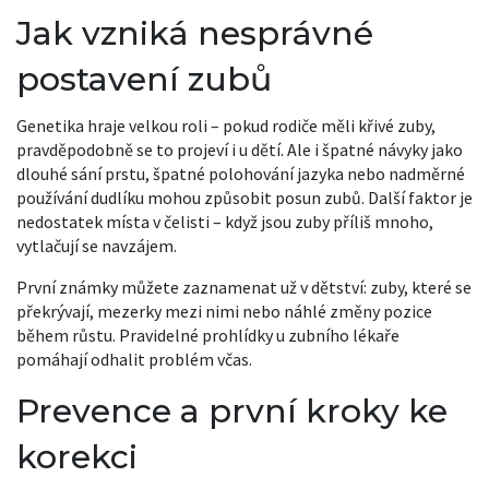
Jak vzniká nesprávné
postavení zubů
Genetika hraje velkou roli – pokud rodiče měli křivé zuby,
pravděpodobně se to projeví i u dětí. Ale i špatné návyky jako
dlouhé sání prstu, špatné polohování jazyka nebo nadměrné
používání dudlíku mohou způsobit posun zubů. Další faktor je
nedostatek místa v čelisti – když jsou zuby příliš mnoho,
vytlačují se navzájem.
První známky můžete zaznamenat už v dětství: zuby, které se
překrývají, mezerky mezi nimi nebo náhlé změny pozice
během růstu. Pravidelné prohlídky u zubního lékaře
pomáhají odhalit problém včas.
Prevence a první kroky ke
korekci