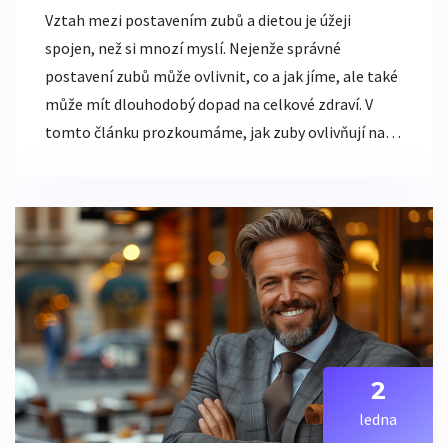
Vztah mezi postavením zubů a dietou je úžeji
spojen, než si mnozí myslí. Nejenže správné
postavení zubů může ovlivnit, co a jak jíme, ale také
může mít dlouhodobý dopad na celkové zdraví. V
tomto článku prozkoumáme, jak zuby ovlivňují naši
schopnost trávit, žvýkat i estetiku jídla, a
poskytneme tipy, jak si udržet zuby zdravé, což
příznivě ovlivní i vaši dietu.
2
ledna