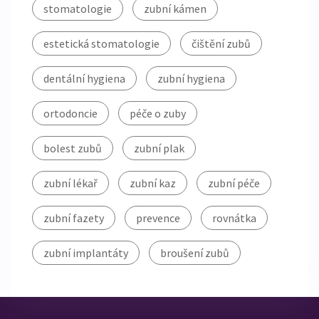
stomatologie
zubní kámen
estetická stomatologie
čištění zubů
dentální hygiena
zubní hygiena
ortodoncie
péče o zuby
bolest zubů
zubní plak
zubní lékař
zubní kaz
zubní péče
zubní fazety
prevence
rovnátka
zubní implantáty
broušení zubů