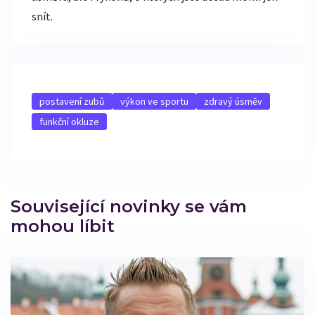
snít.
postavení zubů
výkon ve sportu
zdravý úsměv
funkční okluze
Související novinky se vám
mohou líbit