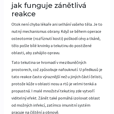
jak funguje zánětlivá
reakce
Otok není chyba lékaře ani selhání vašeho těla. Je to
nutný mechanismus obrany. Když se během operace
osteotomie
(rozříznutí kosti) poškodí cévy a tkáně,
tělo pošle bílé krvinky a tekutinu do postižené
oblasti, aby zahájilo opravu.
Tato tekutina se hromadí v mezibuněčných
prostorech, což způsobuje nafouknutí. U předkusů je
tato reakce často výraznější než u jiných částí čelisti,
protože kůže v oblasti nosu a rtů je velmi tenká a
propustná. I malé množství tekutiny zde vytvoří
viditelný efekt. Zánět také pomáhá izolovat oblast
od možných infekcí, zatímco imunitní systém
pracuje na čištění a obnově.