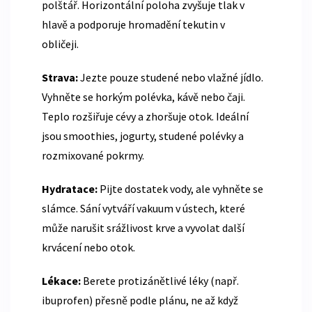
polštář. Horizontální poloha zvyšuje tlak v
hlavě a podporuje hromadění tekutin v
obličeji.
Strava:
Jezte pouze studené nebo vlažné jídlo.
Vyhněte se horkým polévka, kávě nebo čaji.
Teplo rozšiřuje cévy a zhoršuje otok. Ideální
jsou smoothies, jogurty, studené polévky a
rozmixované pokrmy.
Hydratace:
Pijte dostatek vody, ale vyhněte se
slámce. Sání vytváří vakuum v ústech, které
může narušit srážlivost krve a vyvolat další
krvácení nebo otok.
Lékace:
Berete protizánětlivé léky (např.
ibuprofen) přesně podle plánu, ne až když