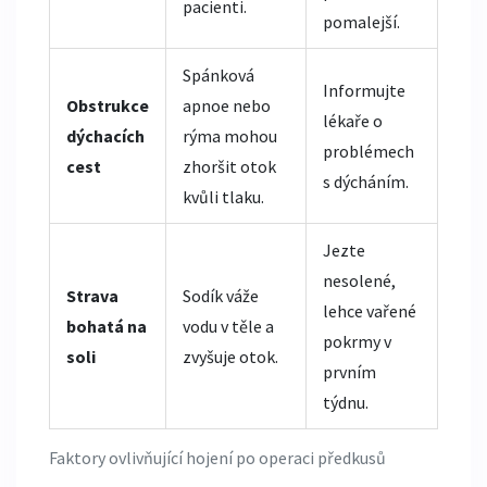
pacienti.
pomalejší.
Spánková
Informujte
Obstrukce
apnoe nebo
lékaře o
dýchacích
rýma mohou
problémech
cest
zhoršit otok
s dýcháním.
kvůli tlaku.
Jezte
nesolené,
Strava
Sodík váže
lehce vařené
bohatá na
vodu v těle a
pokrmy v
soli
zvyšuje otok.
prvním
týdnu.
Faktory ovlivňující hojení po operaci předkusů