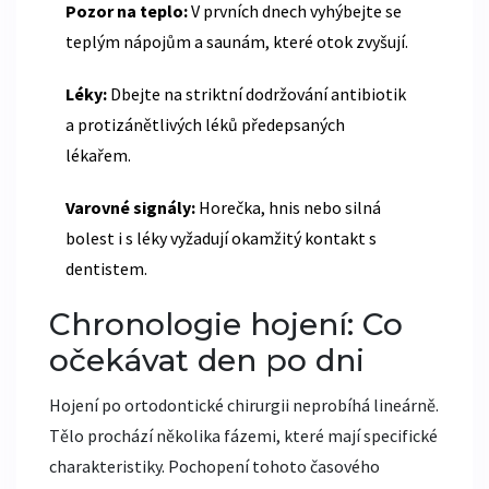
Pozor na teplo:
V prvních dnech vyhýbejte se
teplým nápojům a saunám, které otok zvyšují.
Léky:
Dbejte na striktní dodržování antibiotik
a protizánětlivých léků předepsaných
lékařem.
Varovné signály:
Horečka, hnis nebo silná
bolest i s léky vyžadují okamžitý kontakt s
dentistem.
Chronologie hojení: Co
očekávat den po dni
Hojení po
ortodontické chirurgii
neprobíhá lineárně.
Tělo prochází několika fázemi, které mají specifické
charakteristiky. Pochopení tohoto časového