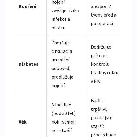
hojení,
Kouření
alespoň 2
zvyšuje riziko
týdny před a
infekce a
po operaci.
otoku.
Zhoršuje
Dodržujte
cirkulaci a
přísnou
imunitní
Diabetes
kontrolu
odpověď,
hladiny cukru
prodlužuje
v krvi.
hojení.
Buďte
Mladí lidé
trpěliví,
(pod 30 let)
pokud jste
Věk
hojí rychleji
starší;
než starší
proces bude