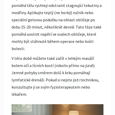
pomáhá tělu rychleji odstranit stagnující tekutiny a
modřiny. Aplikujte teplý (ne horký) ručník nebo
speciální gelovou podušku na oblast obličeje po
dobu 15-20 minut, několikrát denně. Tato fáze také
pomáhá uvolnit napětí ve svalech obličeje, které
mohly být stáhnuté během operace nebo kvůli
bolesti.
V této době můžete také začít s lehkým masáží
kolem očí a lícních kostí (nikoliv přímo na jizvě).
Jemné pohyby směrem dolů k krku pomáhají
lymfatické drenáži. Pokud si nejste jisti technikou,
konzultujte ji se svým fyzioterapeutem nebo
lékařem.