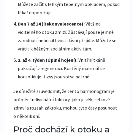
Můžete začít s lehkým tepelným obkladem, pokud
lékař doporučuje.
Den 7 až 14 (Rekonvalescence):
Většina
viditelného otoku zmizí. Zůstávají pouze jemné
zarudnutí nebo citlivost dásní při jídle. Můžete se
vrátit k běžným sociálním aktivitám.
2. až 4. týden (Úplné hojení):
Vnitřní tkáně
pokračují v regeneraci. Kostěný materiál se
konsoliduje. Jizvy jsou sotva patrné.
Je důležité si uvědomit, že tento harmonogram je
průměr. Individuální faktory, jako je věk, celkové
zdraví a rozsah zákroku, mohou tyto časy posunout
o několik dní.
Proč dochází k otoku a