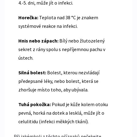
4.-5. dni, může jít o infekci.
Horečka:
Teplota nad 38 °C je znakem
systémové reakce na infekci.
Hnis nebo zápach:
Bílý nebo žlutozelený
sekret z rány spolu s nepříjemnou pachu v
ústech.
Silná bolest:
Bolest, kterou nezvládají
předepsané léky, nebo bolest, která se
zhoršuje místo toho, aby ubývala.
Tuhá pokožka:
Pokud je kůže kolem otoku
pevná, horká na dotek a lesklá, může jít o
celulitidu (infekci měkkých tkání).
Při jakémkoli z těchto příznaků nečekejte.