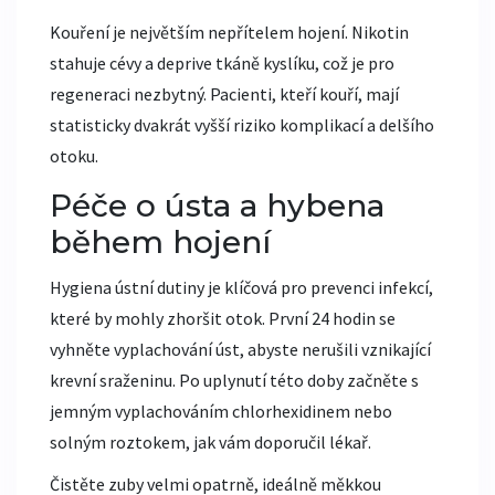
Kouření je největším nepřítelem hojení. Nikotin
stahuje cévy a deprive tkáně kyslíku, což je pro
regeneraci nezbytný. Pacienti, kteří kouří, mají
statisticky dvakrát vyšší riziko komplikací a delšího
otoku.
Péče o ústa a hybena
během hojení
Hygiena ústní dutiny je klíčová pro prevenci infekcí,
které by mohly zhoršit otok. První 24 hodin se
vyhněte vyplachování úst, abyste nerušili vznikající
krevní sraženinu. Po uplynutí této doby začněte s
jemným vyplachováním
chlorhexidinem
nebo
solným roztokem, jak vám doporučil lékař.
Čistěte zuby velmi opatrně, ideálně měkkou