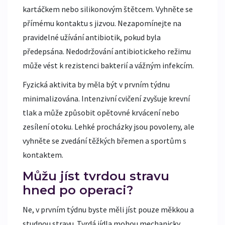
kartáčkem nebo silikonovým štětcem. Vyhněte se
přímému kontaktu s jizvou. Nezapomínejte na
pravidelné užívání antibiotik, pokud byla
předepsána. Nedodržování antibiotickeho režimu
může vést k rezistenci bakterií a vážným infekcím.
Fyzická aktivita by měla být v prvním týdnu
minimalizována. Intenzivní cvičení zvyšuje krevní
tlak a může způsobit opětovné krvácení nebo
zesílení otoku. Lehké procházky jsou povoleny, ale
vyhněte se zvedání těžkých břemen a sportům s
kontaktem.
Můžu jíst tvrdou stravu
hned po operaci?
Ne, v prvním týdnu byste měli jíst pouze měkkou a
studnou stravu. Tvrdá jídla mohou mechanicky