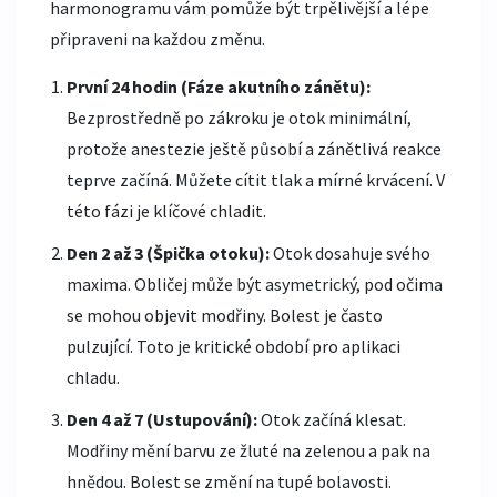
harmonogramu vám pomůže být trpělivější a lépe
připraveni na každou změnu.
První 24 hodin (Fáze akutního zánětu):
Bezprostředně po zákroku je otok minimální,
protože anestezie ještě působí a zánětlivá reakce
teprve začíná. Můžete cítit tlak a mírné krvácení. V
této fázi je klíčové chladit.
Den 2 až 3 (Špička otoku):
Otok dosahuje svého
maxima. Obličej může být asymetrický, pod očima
se mohou objevit modřiny. Bolest je často
pulzující. Toto je kritické období pro aplikaci
chladu.
Den 4 až 7 (Ustupování):
Otok začíná klesat.
Modřiny mění barvu ze žluté na zelenou a pak na
hnědou. Bolest se změní na tupé bolavosti.