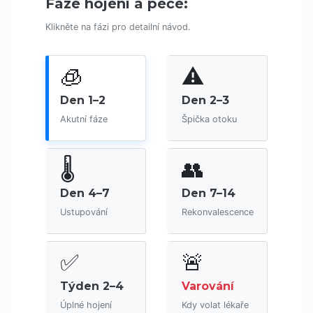
Fáze hojení a péče:
Klikněte na fázi pro detailní návod.
🧊
⚠️
Den 1–2
Den 2–3
Akutní fáze
Špička otoku
🌡️
👥
Den 4–7
Den 7–14
Ustupování
Rekonvalescence
✅
🚨
Týden 2–4
Varování
Úplné hojení
Kdy volat lékaře