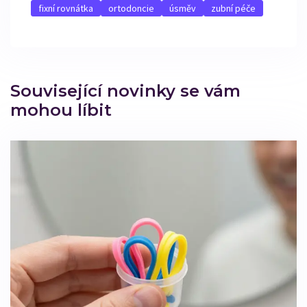
fixní rovnátka
ortodoncie
úsměv
zubní péče
Související novinky se vám
mohou líbit