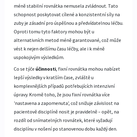
méně stabilní rovnátka nemusela zvládnout. Tato
schopnost poskytovat cílené a konzistentní síly na
zuby je zásadní pro úspěšnou a předvídatelnou léčbu.
Oproti tomu tyto faktory mohou být u
alternativních metod méně garantované, což může
vést k nejen delšímu času léčby, ale i k méně
uspokojivým výsledkům.
Co se týče
účinnosti
, fixní rovnátka mohou nabízet
lepší výsledky v kratším čase, zvláště u
komplexnějších případů potřebujících intenzivní
úpravy. Kromě toho, že jsou fixní rovnátka více
'nastavena a zapomenuta', což snižuje závislost na
pacientově disciplíně nosit je pravidelně – opět, na
rozdíl od snímatelných rovnátek, které vyžadují
disciplínu v nošení po stanovenou dobu každý den.