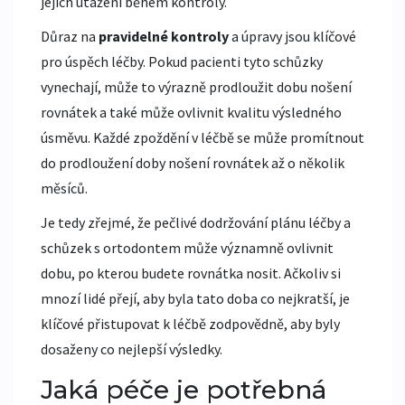
jejich utažení během kontroly.
Důraz na
pravidelné kontroly
a úpravy jsou klíčové
pro úspěch léčby. Pokud pacienti tyto schůzky
vynechají, může to výrazně prodloužit dobu nošení
rovnátek a také může ovlivnit kvalitu výsledného
úsměvu. Každé zpoždění v léčbě se může promítnout
do prodloužení doby nošení rovnátek až o několik
měsíců.
Je tedy zřejmé, že pečlivé dodržování plánu léčby a
schůzek s ortodontem může významně ovlivnit
dobu, po kterou budete rovnátka nosit. Ačkoliv si
mnozí lidé přejí, aby byla tato doba co nejkratší, je
klíčové přistupovat k léčbě zodpovědně, aby byly
dosaženy co nejlepší výsledky.
Jaká péče je potřebná