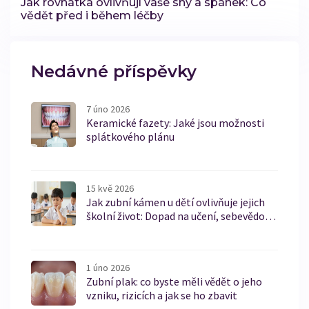
Jak rovnátka ovlivňují vaše sny a spánek: Co
vědět před i během léčby
Nedávné příspěvky
7 úno 2026
Keramické fazety: Jaké jsou možnosti
splátkového plánu
15 kvě 2026
Jak zubní kámen u dětí ovlivňuje jejich
školní život: Dopad na učení, sebevědomí
a zdraví
1 úno 2026
Zubní plak: co byste měli vědět o jeho
vzniku, rizicích a jak se ho zbavit