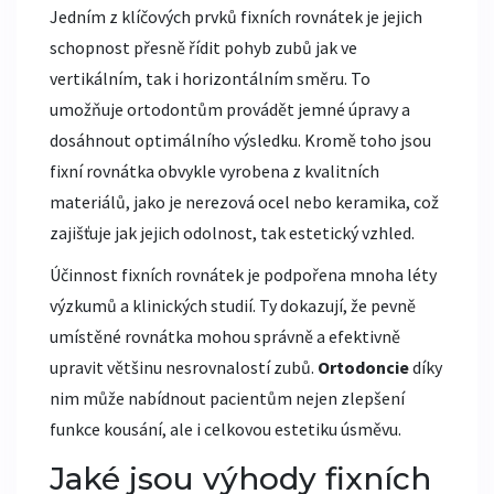
Jedním z klíčových prvků fixních rovnátek je jejich
schopnost přesně řídit pohyb zubů jak ve
vertikálním, tak i horizontálním směru. To
umožňuje ortodontům provádět jemné úpravy a
dosáhnout optimálního výsledku. Kromě toho jsou
fixní rovnátka obvykle vyrobena z kvalitních
materiálů, jako je nerezová ocel nebo keramika, což
zajišťuje jak jejich odolnost, tak estetický vzhled.
Účinnost fixních rovnátek je podpořena mnoha léty
výzkumů a klinických studií. Ty dokazují, že pevně
umístěné rovnátka mohou správně a efektivně
upravit většinu nesrovnalostí zubů.
Ortodoncie
díky
nim může nabídnout pacientům nejen zlepšení
funkce kousání, ale i celkovou estetiku úsměvu.
Jaké jsou výhody fixních