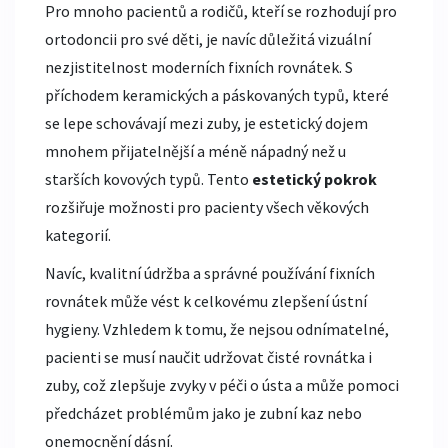
Pro mnoho pacientů a rodičů, kteří se rozhodují pro
ortodoncii pro své děti, je navíc důležitá vizuální
nezjistitelnost moderních fixních rovnátek. S
příchodem keramických a páskovaných typů, které
se lepe schovávají mezi zuby, je estetický dojem
mnohem přijatelnější a méně nápadný než u
starších kovových typů. Tento
estetický pokrok
rozšiřuje možnosti pro pacienty všech věkových
kategorií.
Navíc, kvalitní údržba a správné používání fixních
rovnátek může vést k celkovému zlepšení ústní
hygieny. Vzhledem k tomu, že nejsou odnímatelné,
pacienti se musí naučit udržovat čisté rovnátka i
zuby, což zlepšuje zvyky v péči o ústa a může pomoci
předcházet problémům jako je zubní kaz nebo
onemocnění dásní.