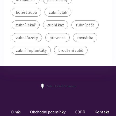
bolest zubů
zubní plak
zubní lékař
zubní kaz
zubní péče
zubní fazety
prevence
rovnátka
zubní implantáty
broušení zubů
O nás
Obchodní podmínky
GDPR
Kontakt