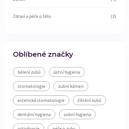
Zdraví a péče o tělo
(3)
Oblíbené značky
bělení zubů
ústní hygiena
stomatologie
zubní kámen
estetická stomatologie
čištění zubů
dentální hygiena
zubní hygiena
ortodoncie
péče o zuby