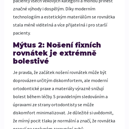
pacienty všech věkových kategorií a mohou přinést
značné výhody i dospělým. Díky moderním
technologiím a estetickým materiálům se rovnátka
stala méně viditelná a více přijatelná i pro starší
pacienty.
Mýtus 2: Nošení fixních
rovnátek je extrémně
bolestivé
Je pravda, že začátek nošení rovnátek může být
doprovázen určitým diskomfortem, ale moderní
ortodontické praxe a materiály výrazně snižují
bolest během léčby. S pravidelným sledováním a
úpravami ze strany ortodontisty se může
diskomfort minimalizovat. Je důležité si uvědomit,
že mírný pocit tlaku je normální a značí, že rovnátka
pracují na správném zarovnání zubů.