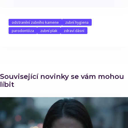
odstranění zubního kamene
zubní hygiena
parodontóza
zubní plak
zdraví dásní
Související novinky se vám mohou
líbit