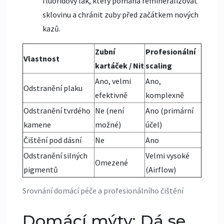
fluoridový lak, který pomáhá remineralizovat
sklovinu a chránit zuby před začátkem nových
kazů.
Zubní
Profesionální
Vlastnost
kartáček / Nit
scaling
Ano, velmi
Ano,
Odstranění plaku
efektivně
komplexně
Odstranění tvrdého
Ne (není
Ano (primární
kamene
možné)
účel)
Čištění pod dásní
Ne
Ano
Odstranění silných
Velmi vysoké
Omezené
pigmentů
(Airflow)
Srovnání domácí péče a profesionálního čištění
Domácí mýty: Dá se