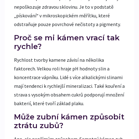
nepoškozuje zdravou sklovinu. Je to v podstatě
„pískování“ v mikroskopickém měřítku, které
odstraňuje pouze povrchové nečistoty a pigmenty.
Proč se mi kámen vrací tak
rychle?
Rychlost tvorby kamene závisí na několika
faktorech. Velkou roli hraje pH hodnoty slin a
koncentrace vápníku. Lidé s více alkalickými slinami
mají tendenci k rychlejší mineralizaci. Také kouření a
strava s vysokým obsahem cukrů podporují množení
bakterií, které tvoří základ plaku.
Může zubní kámen způsobit
ztrátu zubů?
Ano, ale nepřímým způsobem. Samotný kámen zub