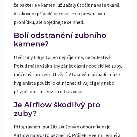
že bakterie v kameni už začaly útočit na vaše tkáně.
V takovém případě nečekejte na preventivní
prohlídku, ale objednejte se hned.
Bolí odstranění zubního
kamene?
U většiny lidí je to jen nepříjemné, ne bolestivé.
Pokud máte však silný zánět dásní nebo citlivé zuby,
může být proces citlivější. V takovém případě může
hygienista použít lokální znecitlivující gely nebo
přizpůsobit intenzitu ultrazvuku.
Je Airflow škodlivý pro
zuby?
Při správném použití zkušeným odborníkem je
Airflow naprosto bezpečný. Prášek je velmi jemný a