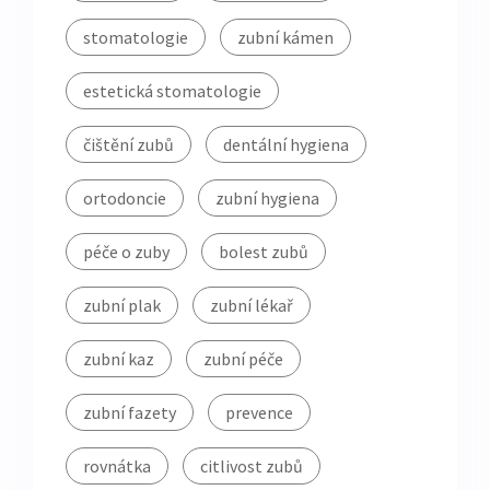
stomatologie
zubní kámen
estetická stomatologie
čištění zubů
dentální hygiena
ortodoncie
zubní hygiena
péče o zuby
bolest zubů
zubní plak
zubní lékař
zubní kaz
zubní péče
zubní fazety
prevence
rovnátka
citlivost zubů