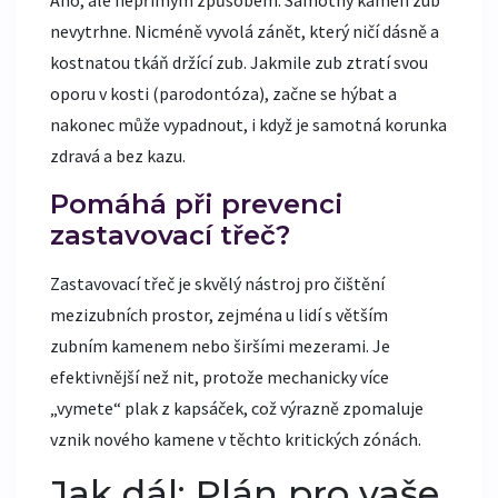
nevytrhne. Nicméně vyvolá zánět, který ničí dásně a
kostnatou tkáň držící zub. Jakmile zub ztratí svou
oporu v kosti (parodontóza), začne se hýbat a
nakonec může vypadnout, i když je samotná korunka
zdravá a bez kazu.
Pomáhá při prevenci
zastavovací třeč?
Zastavovací třeč je skvělý nástroj pro čištění
mezizubních prostor, zejména u lidí s větším
zubním kamenem nebo širšími mezerami. Je
efektivnější než nit, protože mechanicky více
„vymete“ plak z kapsáček, což výrazně zpomaluje
vznik nového kamene v těchto kritických zónách.
Jak dál: Plán pro vaše