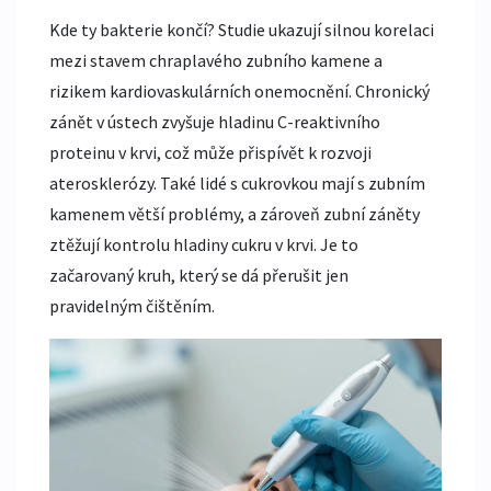
Kde ty bakterie končí? Studie ukazují silnou korelaci
mezi stavem chraplavého zubního kamene a
rizikem kardiovaskulárních onemocnění. Chronický
zánět v ústech zvyšuje hladinu C-reaktivního
proteinu v krvi, což může přispívět k rozvoji
aterosklerózy. Také lidé s cukrovkou mají s zubním
kamenem větší problémy, a zároveň zubní záněty
ztěžují kontrolu hladiny cukru v krvi. Je to
začarovaný kruh, který se dá přerušit jen
pravidelným čištěním.