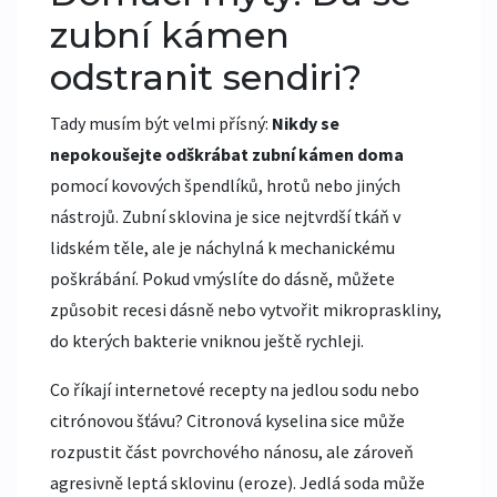
zubní kámen
odstranit sendiri?
Tady musím být velmi přísný:
Nikdy se
nepokoušejte odškrábat zubní kámen doma
pomocí kovových špendlíků, hrotů nebo jiných
nástrojů. Zubní sklovina je sice nejtvrdší tkáň v
lidském těle, ale je náchylná k mechanickému
poškrábání. Pokud vmýslíte do dásně, můžete
způsobit recesi dásně nebo vytvořit mikropraskliny,
do kterých bakterie vniknou ještě rychleji.
Co říkají internetové recepty na jedlou sodu nebo
citrónovou šťávu? Citronová kyselina sice může
rozpustit část povrchového nánosu, ale zároveň
agresivně leptá sklovinu (eroze). Jedlá soda může