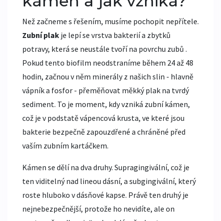
kámen a jak vzniká?
Než začneme s řešením, musíme pochopit nepřítele.
Zubní plak
je
lepí se vrstva bakterií a zbytků
potravy, která se neustále tvoří na povrchu zubů
.
Pokud tento biofilm neodstraníme během 24 až 48
hodin, začnou v něm minerály z našich slin - hlavně
vápník a fosfor - přeměňovat měkký plak na tvrdý
sediment. To je moment, kdy vzniká
zubní kámen
,
což je v podstatě vápencová krusta, ve které jsou
bakterie bezpečně zapouzdřené a chráněné před
vaším zubním kartáčkem.
Kámen se dělí na dva druhy. Supragingivální, což je
ten viditelný nad lineou dásní, a subgingivální, který
roste hluboko v dásňové kapse. Právě ten druhý je
nejnebezpečnější, protože ho nevidíte, ale on