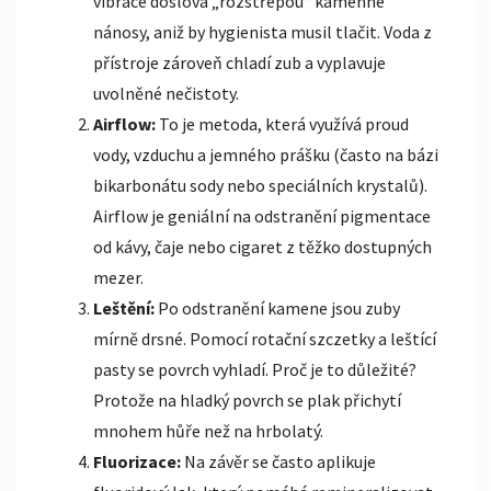
vibrace doslova „rozstřepou“ kamenné
nánosy, aniž by hygienista musil tlačit. Voda z
přístroje zároveň chladí zub a vyplavuje
uvolněné nečistoty.
Airflow:
To je metoda, která využívá proud
vody, vzduchu a jemného prášku (často na bázi
bikarbonátu sody nebo speciálních krystalů).
Airflow je geniální na odstranění pigmentace
od kávy, čaje nebo cigaret z těžko dostupných
mezer.
Leštění:
Po odstranění kamene jsou zuby
mírně drsné. Pomocí rotační szczetky a leštící
pasty se povrch vyhladí. Proč je to důležité?
Protože na hladký povrch se plak přichytí
mnohem hůře než na hrbolatý.
Fluorizace:
Na závěr se často aplikuje