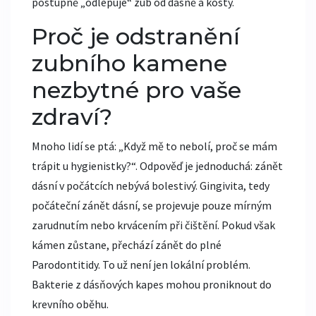
postupně „odlepuje“ zub od dásně a kosty.
Proč je odstranění
zubního kamene
nezbytné pro vaše
zdraví?
Mnoho lidí se ptá: „Když mě to nebolí, proč se mám
trápit u hygienistky?“. Odpověď je jednoduchá: zánět
dásní v počátcích nebývá bolestivý.
Gingivita
, tedy
počáteční zánět dásní, se projevuje pouze mírným
zarudnutím nebo krvácením při čištění. Pokud však
kámen zůstane, přechází zánět do plné
Parodontitidy
. To už není jen lokální problém.
Bakterie z dásňových kapes mohou proniknout do
krevního oběhu.