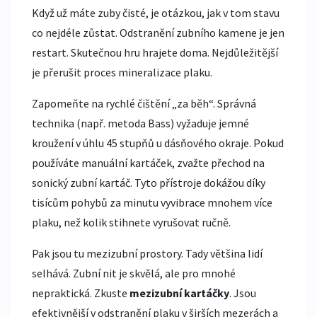
Když už máte zuby čisté, je otázkou, jak v tom stavu
co nejdéle zůstat.
Odstranění zubního kamene
je jen
restart. Skutečnou hru hrajete doma. Nejdůležitější
je přerušit proces mineralizace plaku.
Zapomeňte na rychlé čištění „za běh“. Správná
technika (např. metoda Bass) vyžaduje jemné
kroužení v úhlu 45 stupňů u dásňového okraje. Pokud
používáte manuální kartáček, zvažte přechod na
sonický zubní kartáč
. Tyto přístroje dokážou díky
tisícům pohybů za minutu vyvibrace mnohem více
plaku, než kolik stihnete vyrušovat ručně.
Pak jsou tu mezizubní prostory. Tady většina lidí
selhává. Zubní nit je skvělá, ale pro mnohé
nepraktická. Zkuste
mezizubní kartáčky
. Jsou
efektivnější v odstranění plaku v širších mezerách a