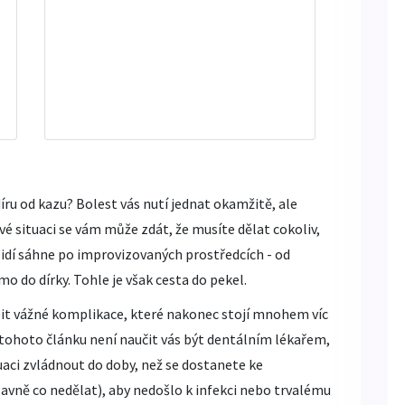
íru od kazu? Bolest vás nutí jednat okamžitě, ale
é situaci se vám může zdát, že musíte dělat cokoliv,
 lidí sáhne po improvizovaných prostředcích - od
mo do dírky. Tohle je však cesta do pekel.
t vážné komplikace, které nakonec stojí mnohem víc
 tohoto článku není naučit vás být dentálním lékařem,
aci zvládnout do doby, než se dostanete ke
lavně co nedělat), aby nedošlo k infekci nebo trvalému