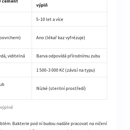
ý cement
výplň
5-10 let a více
 povrchem)
Ano (lékař kaz vyfrézuje)
dá, viditelná
Barva odpovídá přírodnímu zubu
1 500-3 000 Kč (závisí na typu)
zub
Nízké (sterilní prostředí)
 výplně
blém. Bakterie pod ní budou nadále pracovat na ničení