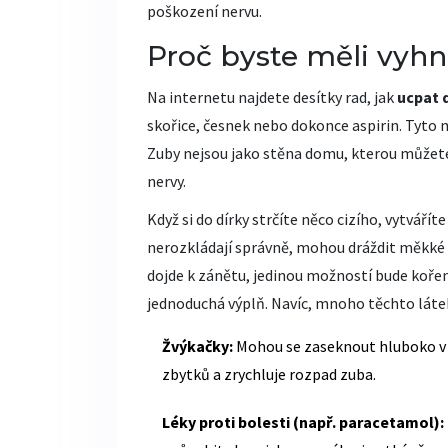
poškození nervu.
Proč byste měli vy
Na internetu najdete desítky rad, jak
ucpat d
skořice, česnek nebo dokonce aspirin
. Tyto 
Zuby nejsou jako stěna domu, kterou můžete
nervy.
Když si do dírky strčíte něco cizího, vytváří
nerozkládají správně, mohou dráždit měkké č
dojde k zánětu, jedinou možností bude kořeno
jednoduchá výplň. Navíc, mnoho těchto látek
Žvýkačky:
Mohou se zaseknout hluboko v 
zbytků a zrychluje rozpad zuba.
Léky proti bolesti (např. paracetamol):