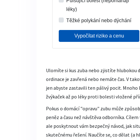
Pulsující bolest (nepomáhají
léky)
Těžké polykání nebo dýchání
Vypočítat riziko a cenu
Ulomíte si kus zuba nebo zjistíte hlubokou d
ordinace je zavřená nebo nemáte čas. V takov
jen abyste zastavili ten pálivý pocit. Mnoho
žvýkaček až po léky proti bolesti vložené pří
Pokus o domácí "opravu" zubu může způsobi
peněz a času než návštěva odborníka. Cílem
ale poskytnout vám bezpečný návod, jak situ
skutečnému řešení. Naučíte se, co dělat (a h