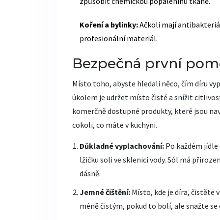
způsobit chemickou popáleninu tkáně.
Koření a bylinky:
Ačkoli mají antibakteriá
profesionální materiál.
Bezpečná první pom
Místo toho, abyste hledali něco, čím díru vy
úkolem je udržet místo čisté a snížit citliv
komerčně dostupné produkty, které jsou navr
cokoli, co máte v kuchyni.
Důkladné vyplachování:
Po každém jídle 
lžičku soli ve sklenici vody. Sól má přiro
dásně.
Jemné čištění:
Místo, kde je díra, čistě
méně čistým, pokud to bolí, ale snažte se o