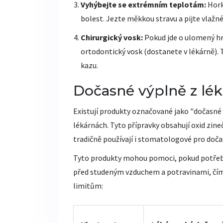
Vyhýbejte se extrémním teplotám:
Hork
bolest. Jezte měkkou stravu a pijte vlažné
Chirurgický vosk:
Pokud jde o ulomený hra
ortodontický vosk (dostanete v lékárně). T
kazu.
Dočasné výplně z lék
Existují produkty označované jako "dočasné 
lékárnách. Tyto přípravky obsahují oxid zinečn
tradičně používají i stomatologové pro doča
Tyto produkty mohou pomoci, pokud potřebuj
před studeným vzduchem a potravinami, čímž s
limitům: