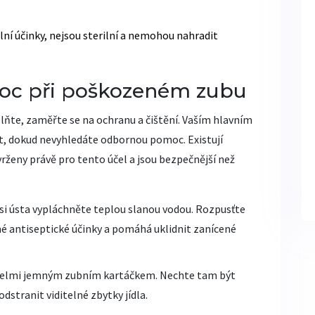
lní účinky, nejsou sterilní a nemohou nahradit
oc při poškozeném zubu
plňte, zaměřte se na ochranu a čištění. Vaším hlavním
ost, dokud nevyhledáte odbornou pomoc. Existují
ženy právě pro tento účel a jsou bezpečnější než
si ústa vypláchněte teplou slanou vodou. Rozpusťte
zené antiseptické účinky a pomáhá uklidnit zanícené
te velmi jemným zubním kartáčkem. Nechte tam být
dstranit viditelné zbytky jídla.