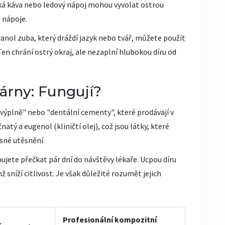
á káva nebo ledový nápoj mohou vyvolat ostrou
 nápoje.
nol zuba, který dráždí jazyk nebo tvář, můžete použít
en chrání ostrý okraj, ale nezaplní hlubokou díru od
árny: Fungují?
výplně" nebo "dentální cementy", které prodávají v
atý a eugenol (kliničtí olej), což jsou látky, které
sné utěsnění.
ete přečkat pár dní do návštěvy lékaře. Ucpou díru
níží citlivost. Je však důležité rozumět jejich
Profesionální kompozitní