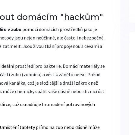
hnout domácím "hackům"
íru v zubu
pomocí
domácích prostředků jako je
metody jsou nejen neúčinné, ale často i nebezpečné.
 zatmelit. Jsou živou tkání propojenou s cévami a
te ideální prostředí pro bakterie. Domácí materiály se
ásti zubu (zubninu) a vést k zánětu nervu. Pokud
vá kanálka, což je složitější a dražší zákrok než
 může chemicky spálit vaše dásně nebo sliznici úst.
dírce, což usnadňuje hromadění potravinových
Umístění tablety přímo na zub nebo dásně může