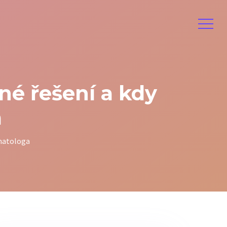
né řešení a kdy
a
omatologa