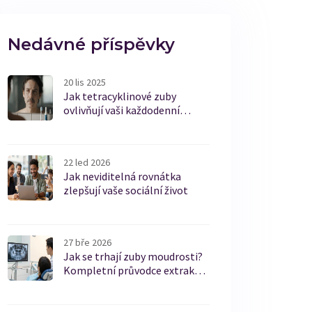
Nedávné příspěvky
20 lis 2025
Jak tetracyklinové zuby
ovlivňují vaši každodenní
rutinu
22 led 2026
Jak neviditelná rovnátka
zlepšují vaše sociální život
27 bře 2026
Jak se trhají zuby moudrosti?
Kompletní průvodce extrakcí a
hojením