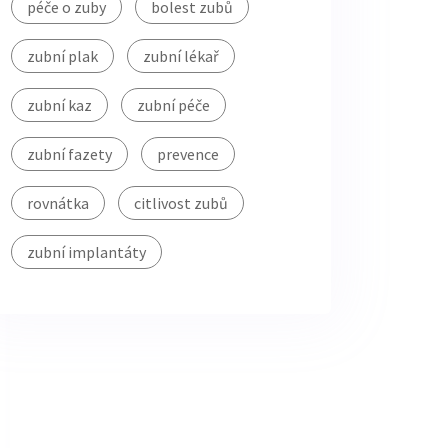
péče o zuby
bolest zubů
zubní plak
zubní lékař
zubní kaz
zubní péče
zubní fazety
prevence
rovnátka
citlivost zubů
zubní implantáty