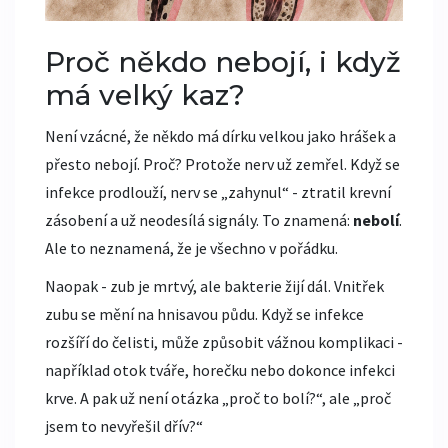
Proč někdo nebojí, i když
má velký kaz?
Není vzácné, že někdo má dírku velkou jako hrášek a
přesto nebojí. Proč? Protože nerv už zemřel. Když se
infekce prodlouží, nerv se „zahynul“ - ztratil krevní
zásobení a už neodesílá signály. To znamená:
nebolí
.
Ale to neznamená, že je všechno v pořádku.
Naopak - zub je mrtvý, ale bakterie žijí dál. Vnitřek
zubu se mění na hnisavou půdu. Když se infekce
rozšíří do čelisti, může způsobit vážnou komplikaci -
například otok tváře, horečku nebo dokonce infekci
krve. A pak už není otázka „proč to bolí?“, ale „proč
jsem to nevyřešil dřív?“