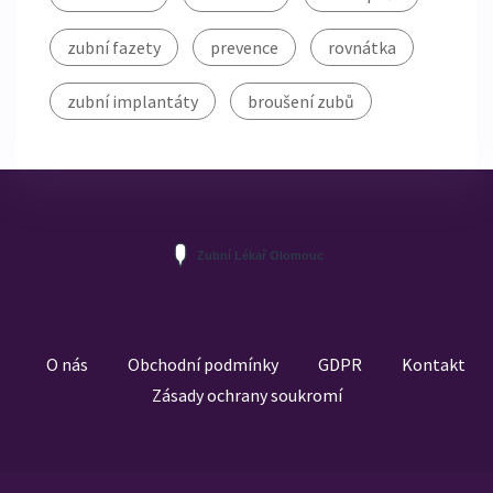
zubní fazety
prevence
rovnátka
zubní implantáty
broušení zubů
O nás
Obchodní podmínky
GDPR
Kontakt
Zásady ochrany soukromí