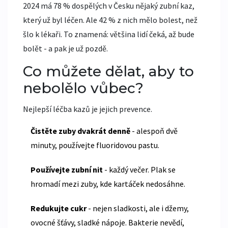
2024 má 78 % dospělých v Česku nějaký zubní kaz,
který už byl léčen. Ale 42 % z nich mělo bolest, než
šlo k lékaři. To znamená: většina lidí čeká, až bude
bolět - a pak je už pozdě.
Co můžete dělat, aby to
nebolělo vůbec?
Nejlepší léčba kazů je jejich prevence.
Čistěte zuby dvakrát denně
- alespoň dvě
minuty, používejte fluoridovou pastu.
Používejte zubní nit
- každý večer. Plak se
hromadí mezi zuby, kde kartáček nedosáhne.
Redukujte cukr
- nejen sladkosti, ale i džemy,
ovocné šťávy, sladké nápoje. Bakterie nevědí,