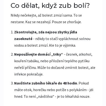
Co dělat, když zub bolí?
Nikdy nečekejte, až bolest zmizí sama. To se
nestane. Kaz se nezahojí. Pouze se zhoršuje.
Zkontrolujte, zda nejsou zbytky jídla
zaseknuté
- někdy to stačí vypláchnout solnou
vodou a bolest zmizí. Ale to je výjimka.
Nepoužívejte domácí „triky“
- česnek, alkohol,
kouření tabáku, nebo přiložení teplého pytlíku
neřeší příčinu. Může to dočasně zmírnit bolest, ale
infekce pokračuje.
Navštivte zubního lékaře do 48 hodin
. Pokud
máte otok, horečku nebo potíže s polykáním - jdi
hned. To není „návštěva“ - je to lékařská nouze.