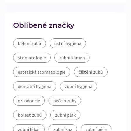
Oblíbené značky
bělení zubů
ústní hygiena
stomatologie
zubní kámen
estetická stomatologie
čištění zubů
dentální hygiena
zubní hygiena
ortodoncie
péče o zuby
bolest zubů
zubní plak
zubní lékař
zubní kaz
zubní péče