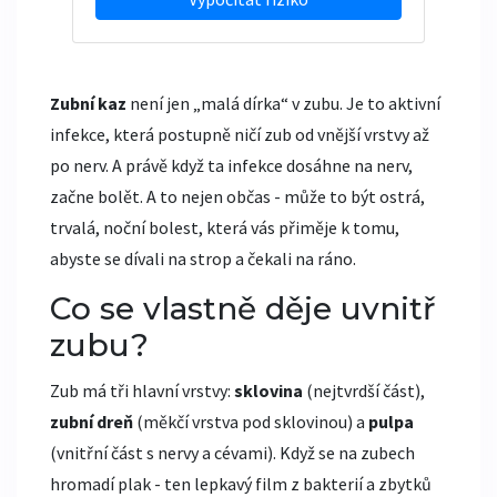
Zubní kaz
není jen „malá dírka“ v zubu. Je to aktivní
infekce, která postupně ničí zub od vnější vrstvy až
po nerv. A právě když ta infekce dosáhne na nerv,
začne bolět. A to nejen občas - může to být ostrá,
trvalá, noční bolest, která vás přiměje k tomu,
abyste se dívali na strop a čekali na ráno.
Co se vlastně děje uvnitř
zubu?
Zub má tři hlavní vrstvy:
sklovina
(nejtvrdší část),
zubní dreň
(měkčí vrstva pod sklovinou) a
pulpa
(vnitřní část s nervy a cévami). Když se na zubech
hromadí plak - ten lepkavý film z bakterií a zbytků