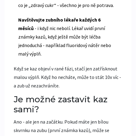
co je „zdravý cukr“ - všechno je pro ně potrava.
Navštěvujte zubního lékaře každých 6
měsíců
- i když nic nebolí. Lékař uvidí první
známky kazů, když ještě může být léčba
jednoduchá - například fluoridový nátěr nebo
malý výplň.
Když se kaz objeví v rané fázi, stačí jen zatřísknout
malou výplň. Když ho necháte, může to stát 10x víc -
a zub už nezachráníte.
Je možné zastavit kaz
sami?
Ano - ale jen na začátku. Pokud máte jen bílou
skvrnku na zubu (první známka kazů), může se