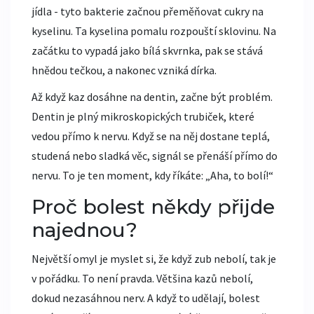
jídla - tyto bakterie začnou přeměňovat cukry na
kyselinu. Ta kyselina pomalu rozpouští sklovinu. Na
začátku to vypadá jako bílá skvrnka, pak se stává
hnědou tečkou, a nakonec vzniká dírka.
Až když kaz dosáhne na dentin, začne být problém.
Dentin je plný mikroskopických trubiček, které
vedou přímo k nervu. Když se na něj dostane teplá,
studená nebo sladká věc, signál se přenáší přímo do
nervu. To je ten moment, kdy říkáte: „Aha, to bolí!“
Proč bolest někdy přijde
najednou?
Největší omyl je myslet si, že když zub nebolí, tak je
v pořádku. To není pravda. Většina kazů nebolí,
dokud nezasáhnou nerv. A když to udělají, bolest