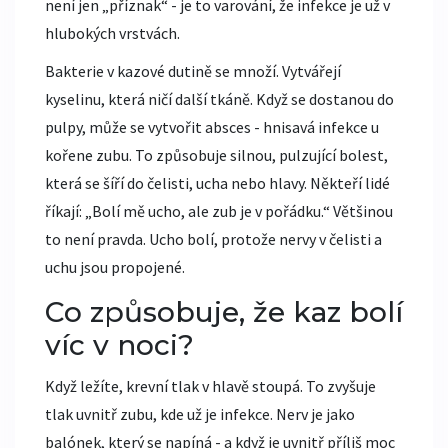
není jen „příznak“ - je to varování, že infekce je už v
hlubokých vrstvách.
Bakterie v kazové dutině se množí. Vytvářejí
kyselinu, která ničí další tkáně. Když se dostanou do
pulpy, může se vytvořit absces - hnisavá infekce u
kořene zubu. To způsobuje silnou, pulzující bolest,
která se šíří do čelisti, ucha nebo hlavy. Někteří lidé
říkají: „Bolí mě ucho, ale zub je v pořádku.“ Většinou
to není pravda. Ucho bolí, protože nervy v čelisti a
uchu jsou propojené.
Co způsobuje, že kaz bolí
víc v noci?
Když ležíte, krevní tlak v hlavě stoupá. To zvyšuje
tlak uvnitř zubu, kde už je infekce. Nerv je jako
balónek, který se napíná - a když je uvnitř příliš moc