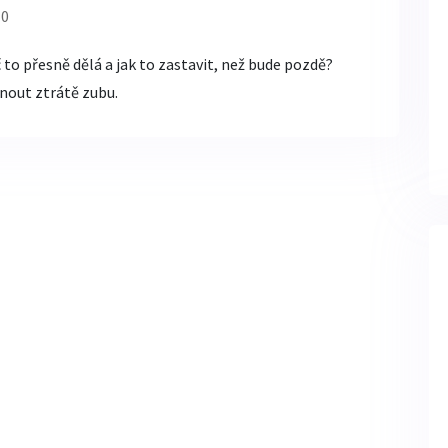
 0
č to přesně dělá a jak to zastavit, než bude pozdě?
yhnout ztrátě zubu.