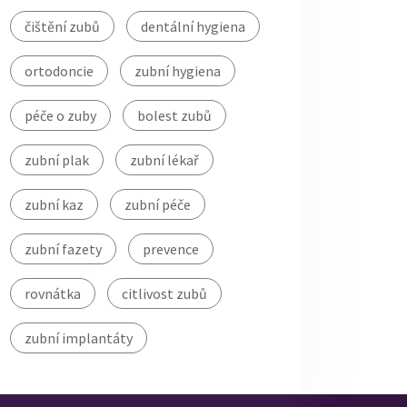
čištění zubů
dentální hygiena
ortodoncie
zubní hygiena
péče o zuby
bolest zubů
zubní plak
zubní lékař
zubní kaz
zubní péče
zubní fazety
prevence
rovnátka
citlivost zubů
zubní implantáty