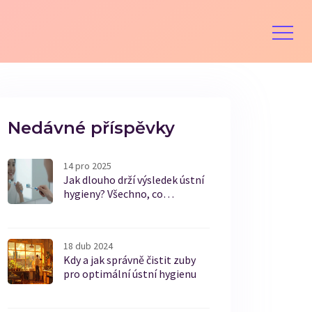
Nedávné příspěvky
14 pro 2025
Jak dlouho drží výsledek ústní
hygieny? Všechno, co
potřebujete vědět o
trvanlivosti čistoty zubů
18 dub 2024
Kdy a jak správně čistit zuby
pro optimální ústní hygienu