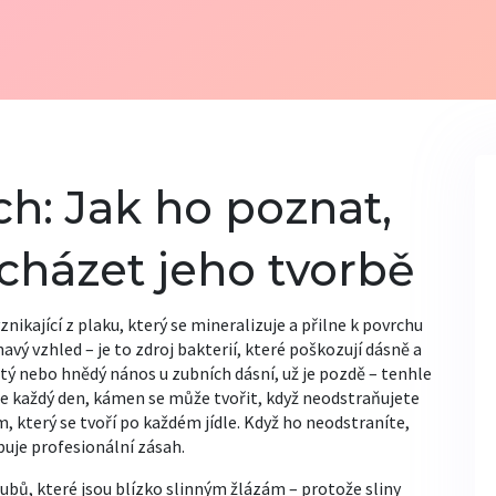
h: Jak ho poznat,
dcházet jeho tvorbě
nikající z plaku, který se mineralizuje a přilne k povrchu
navý vzhled – je to zdroj bakterií, které poškozují dásně a
utý nebo hnědý nános u zubních dásní, už je pozdě – tenhle
te každý den, kámen se může tvořit, když neodstraňujete
lm, který se tvoří po každém jídle. Když ho neodstraníte,
buje profesionální zásah.
zubů, které jsou blízko slinným žlázám – protože sliny