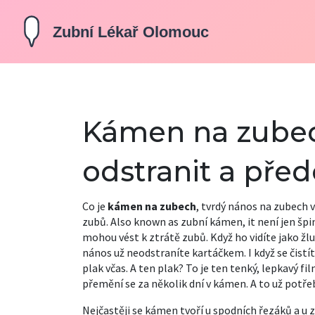
Kámen na zubec
odstranit a pře
Co je
kámen na zubech
,
tvrdý nános na zubech vz
zubů
. Also known as
zubní kámen
, it
není jen špi
mohou vést k ztrátě zubů
.
Když ho vidíte jako žl
nános už neodstraníte kartáčkem. I když se čistí
plak včas. A ten plak? To je ten tenký, lepkavý fi
přemění se za několik dní v kámen. A to už potře
Nejčastěji se kámen tvoří u spodních řezáků a u 