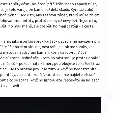
asté záněty dásní, krvácení při čištění nebo zápach z úst,
 to je tělo varuje, že kámen už dělá škodu. Kyretáž zubů
ubař vyčistil. Jde o to, aby zastavil zánět, který může zničit
řebovat implantáty, protože zuby už nevydrží. Nejde o to,
Děti ho mají méně, ale dospělí ho mají častěji – a častěji
inami, jako jsou
Curaprox kartáčky
,
speciálně navržené pro
 Dále účinná
dentální nit
,
odstraňuje plak mezi zuby, kde
cí metoda neodstraní kámen, který už vytvrdl. Ať už
n zůstane. Jediná věc, která ho odstraní, je profesionální
est měsíců – pokud máte kámen, potřebujete to každé tři až
ledu. Je to hrozba pro vaše zuby. A když ho neodstraníte,
mplantáty, za ztrátu zubů. V tomto sbírce najdete přesně
nout a co se stane, když ho ignorujete. Nečekáte na bolest?
 to zastavit.