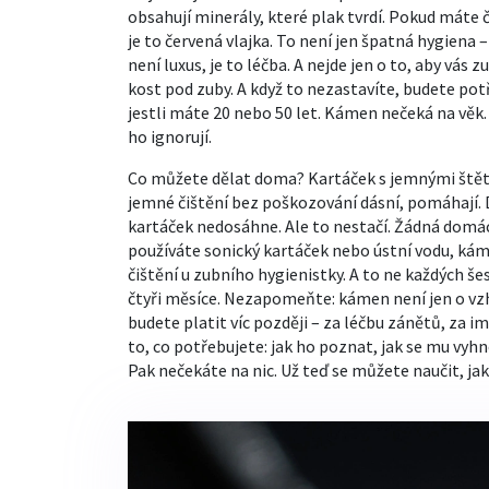
obsahují minerály, které plak tvrdí. Pokud máte č
je to červená vlajka. To není jen špatná hygiena –
není luxus, je to léčba. A nejde jen o to, aby vás z
kost pod zuby. A když to nezastavíte, budete pot
jestli máte 20 nebo 50 let. Kámen nečeká na věk. 
ho ignorují.
Co můžete dělat doma? Kartáček s jemnými štět
jemné čištění bez poškozování dásní
, pomáhají.
kartáček nedosáhne
. Ale to nestačí. Žádná domá
používáte sonický kartáček nebo ústní vodu, káme
čištění u zubního hygienistky. A to ne každých š
čtyři měsíce. Nezapomeňte: kámen není jen o vzh
budete platit víc později – za léčbu zánětů, za i
to, co potřebujete: jak ho poznat, jak se mu vyh
Pak nečekáte na nic. Už teď se můžete naučit, jak