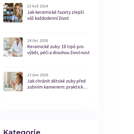
15 kvě 2024
Jak keramické fazety zlepší
váš každodenní život
24 čec 2026
Keramické zuby: 10 tipů pro
výběr, péči a dlouhou životnost
13 úno 2026
Jak chránit dětské zuby před
zubním kamenem: praktické
kroky pro rodiče
Kategorie