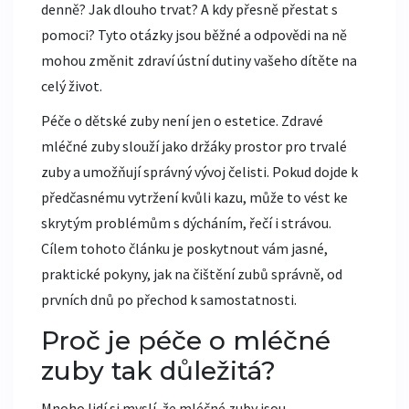
denně? Jak dlouho trvat? A kdy přesně přestat s
pomoci? Tyto otázky jsou běžné a odpovědi na ně
mohou změnit zdraví ústní dutiny vašeho dítěte na
celý život.
Péče o
dětské zuby
není jen o estetice. Zdravé
mléčné zuby slouží jako držáky prostor pro trvalé
zuby a umožňují správný vývoj čelisti
. Pokud dojde k
předčasnému vytržení kvůli kazu, může to vést ke
skrytým problémům s dýcháním, řečí i strávou.
Cílem tohoto článku je poskytnout vám jasné,
praktické pokyny, jak na čištění zubů správně, od
prvních dnů po přechod k samostatnosti.
Proč je péče o mléčné
zuby tak důležitá?
Mnoho lidí si myslí, že
mléčné zuby
jsou