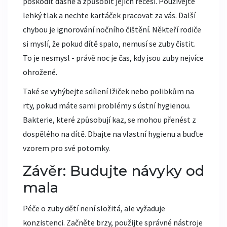
poškodit dásně a způsobit jejich recesi. Používejte
lehký tlak a nechte kartáček pracovat za vás. Další
chybou je ignorování nočního čištění. Někteří rodiče
si myslí, že pokud dítě spalo, nemusí se zuby čistit.
To je nesmysl - právě noc je čas, kdy jsou zuby nejvíce
ohrožené.
Také se vyhýbejte sdílení lžiček nebo polibkům na
rty, pokud máte sami problémy s ústní hygienou.
Bakterie, které způsobují kaz, se mohou přenést z
dospělého na dítě. Dbajte na vlastní hygienu a buďte
vzorem pro své potomky.
Závěr: Budujte návyky od
mala
Péče o zuby dětí není složitá, ale vyžaduje
konzistenci. Začněte brzy, použijte správné nástroje