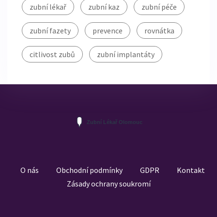
zubní lékař
zubní kaz
zubní péče
zubní fazety
prevence
rovnátka
citlivost zubů
zubní implantáty
O nás
Obchodní podmínky
GDPR
Kontakt
Zásady ochrany soukromí