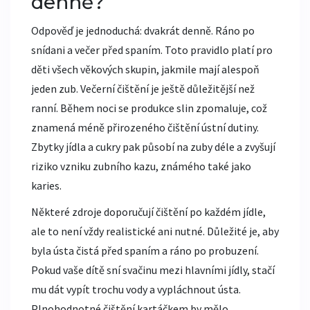
denně?
Odpověď je jednoduchá: dvakrát denně. Ráno po
snídani a večer před spaním. Toto pravidlo platí pro
děti všech věkových skupin, jakmile mají alespoň
jeden zub. Večerní čištění je ještě důležitější než
ranní. Během noci se produkce slin zpomaluje, což
znamená méně přirozeného čištění ústní dutiny.
Zbytky jídla a cukry pak působí na zuby déle a zvyšují
riziko vzniku
zubního kazu
, známého také jako
karies
.
Některé zdroje doporučují čištění po každém jídle,
ale to není vždy realistické ani nutné. Důležité je, aby
byla ústa čistá před spaním a ráno po probuzení.
Pokud vaše dítě sní svačinu mezi hlavními jídly, stačí
mu dát vypít trochu vody a vypláchnout ústa.
Plnohodnotné čištění kartáčkem by mělo