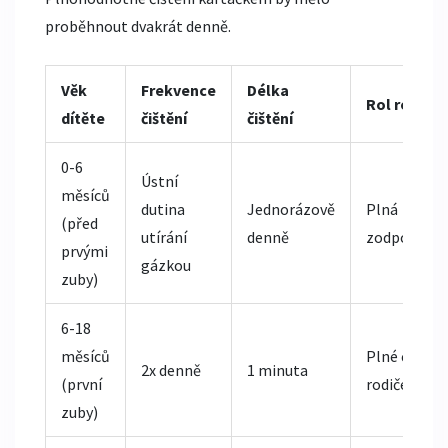
proběhnout dvakrát denně.
Věk
Frekvence
Délka
Rol rodiče
dítěte
čištění
čištění
0-6
Ústní
měsíců
dutina
Jednorázově
Plná
(před
utírání
denně
zodpovědno
prvými
gázkou
zuby)
6-18
měsíců
Plné čištění
2x denně
1 minuta
(první
rodičem
zuby)