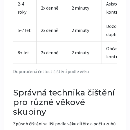
2-4
Asistence a
2x denně
2 minuty
roky
kontrola
Dozor a
5-7 let
2x denně
2 minuty
doplnění
Občasné
8+ let
2x denně
2 minuty
kontroly
Doporučená četlost čištění podle věku
Správná technika čištění
pro různé věkové
skupiny
Způsob čištění se liší podle věku dítěte a počtu zubů.