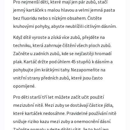
Pro nejmenší děti, které mají jen pár zubů, stačí
jemný kartáček s malou hlavou a velmi jemná pasta
bez fluoridu nebo s nízkým obsahem. Čistěte
kruhovými pohyby, abyste neublížili citlivým dásním.
Když dítě vyroste a získá více zubů, přejděte na
techniku, která zahrnuje čištění všech ploch zubů.
Začněte u zadních zubů, kde se nejčastěji hromadí
plak. Kartáč držte pod úhlem 45 stupňů k dásním a
pohybujte jím krátkými tahy. Nezapomeňte na
vnitřní strany předních zubů, které jsou často
opomíjené.
Pro děti starší tří let můžete začít učit použití
mezizubní nitě
. Mezi zuby se dostávají částice jídla,
které kartáček nedosáhne. Pravidelné používání nitě
snižuje riziko kazu mezi zuby a onemocnění dásní.
Začněte pomalu a dejte dítěti cítit, že to bolí jen