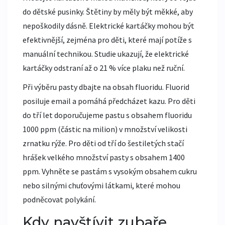
do dětské pusinky. Štětiny by měly být měkké, aby
nepoškodily dásně. Elektrické kartáčky mohou být
efektivnější, zejména pro děti, které mají potíže s
manuální technikou. Studie ukazují, že elektrické
kartáčky odstraní až o 21 % více plaku než ruční.
Při výběru pasty dbajte na obsah fluoridu. Fluorid
posiluje email a pomáhá předcházet kazu. Pro děti
do tří let doporučujeme pastu s obsahem fluoridu
1000 ppm (částic na milion) v množství velikosti
zrnatku rýže. Pro děti od tří do šestiletých stačí
hrášek velkého množství pasty s obsahem 1400
ppm. Vyhněte se pastám s vysokým obsahem cukru
nebo silnými chuťovými látkami, které mohou
podněcovat polykání.
Kdy navštívit zubaře