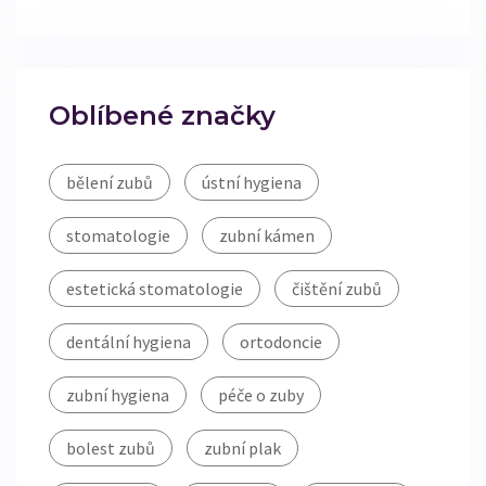
Oblíbené značky
bělení zubů
ústní hygiena
stomatologie
zubní kámen
estetická stomatologie
čištění zubů
dentální hygiena
ortodoncie
zubní hygiena
péče o zuby
bolest zubů
zubní plak