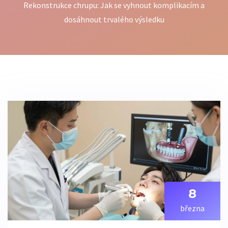
Rekonstrukce chrupu: Jak se vyhnout komplikacím a
dosáhnout trvalého výsledku
8
března