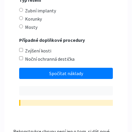
Typ řešení
Zubní implanty
Korunky
Mosty
Případné doplňkové procedury
Zvýšení kosti
Noční ochranná destička
Spočítat náklady
Rekonstrukce chrupu není jen o tom, si dát nové