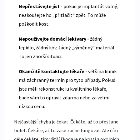
Nepřestávejte jíst
- pokud je implantát volný,
nezkoušejte ho „přitlačit“ zpět. To může
poškodit kost.
Nepoužívejte domácí lektvary
- žádný
lepidlo, žádný kov, žádný „výměnný“ materiál.
To jen zhorší situaci.
Okamžitě kontaktujte lékaře
- většina klinik
má záchranný termín pro tyto případy. Pokud
jste měli rekonstrukci u kvalitního lékaře,
bude vám to opravit zdarma nebo za velmi
nízkou cenu.
Nejčastější chyba je čekat. Čekáte, až to přestane
bolet. Čekáte, až to zase začne fungovat. Ale čím
déle čekáte, tím větší škoda je na kosti a okolních