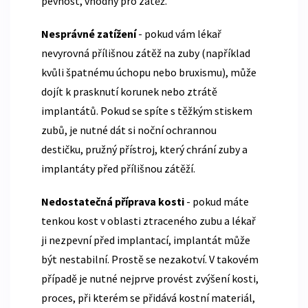
pevnost, vhodný pro zátěž
.
Nesprávné zatížení
- pokud vám lékař
nevyrovná přílišnou zátěž na zuby (například
kvůli špatnému úchopu nebo bruxismu), může
dojít k prasknutí korunek nebo ztrátě
implantátů. Pokud se spíte s těžkým stiskem
zubů, je nutné dát si
noční ochrannou
destičku
,
pružný přístroj, který chrání zuby a
implantáty před přílišnou zátěží
.
Nedostatečná příprava kosti
- pokud máte
tenkou kost v oblasti ztraceného zubu a lékař
ji nezpevní před implantací, implantát může
být nestabilní. Prostě se nezakotví. V takovém
případě je nutné nejprve provést
zvýšení kosti
,
proces, při kterém se přidává kostní materiál,