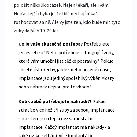
položit několik otázek. Nejen lékaři, ale i vám.
Nejčastější chyba je, že lidé nechají lékaře
rozhodovat za ně. Ale vy jste ten, kdo bude mít tyto
zuby dalších 10-20 let.
Co je vaše skutečná potřeba?
Potřebujete
jen estetiku? Nebo potřebujete fungující zuby,
které vám umožní jíst těžké potraviny? Pokud
chcete jíst ořechy, jablek nebo pečené maso,
implantace jsou jediný spolehlivý výběr. Mosty
nebo náhrady nejsou pro to vhodné.
Kolik zubů potřebujete nahradit?
Pokud
ztratíte více než tři zuby za sebou, implantace
s mostem jsou lepší než samostatné
implantace. Každý implantát má náklady - a
také riziko selhání. Více implantátů