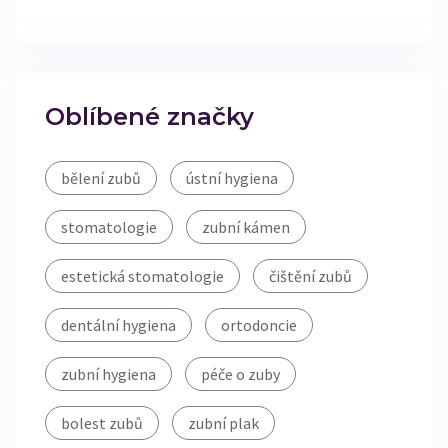
Oblíbené značky
bělení zubů
ústní hygiena
stomatologie
zubní kámen
estetická stomatologie
čištění zubů
dentální hygiena
ortodoncie
zubní hygiena
péče o zuby
bolest zubů
zubní plak