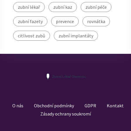
zubní lékař
zubní kaz
zubní péče
zubní fazety
prevence
rovnátka
citlivost zubů
zubní implantáty
O nás
Obchodní podmínky
GDPR
Kontakt
Zásady ochrany soukromí