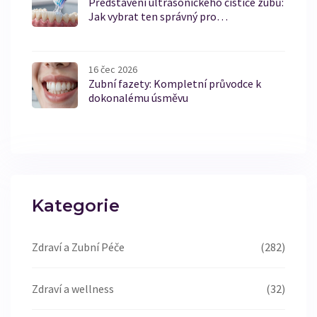
Představení ultrasonického čističe zubů:
Jak vybrat ten správný pro
bezproblémovou ústní hygienu
16 čec 2026
Zubní fazety: Kompletní průvodce k
dokonalému úsměvu
Kategorie
Zdraví a Zubní Péče
(282)
Zdraví a wellness
(32)