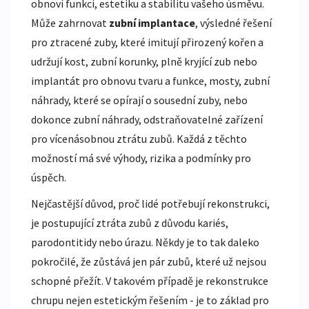
obnoví funkci, estetiku a stabilitu vašeho úsměvu.
Může zahrnovat
zubní implantace
,
výsledné řešení
pro ztracené zuby, které imitují přirozený kořen a
udržují kost
,
zubní korunky
,
plně kryjící zub nebo
implantát pro obnovu tvaru a funkce
,
mosty
,
zubní
náhrady, které se opírají o sousední zuby
, nebo
dokonce
zubní náhrady
,
odstraňovatelné zařízení
pro vícenásobnou ztrátu zubů
. Každá z těchto
možností má své výhody, rizika a podmínky pro
úspěch.
Nejčastější důvod, proč lidé potřebují rekonstrukci,
je postupující ztráta zubů z důvodu kariés,
parodontitidy nebo úrazu. Někdy je to tak daleko
pokročilé, že zůstává jen pár zubů, které už nejsou
schopné přežít. V takovém případě je rekonstrukce
chrupu nejen estetickým řešením - je to základ pro