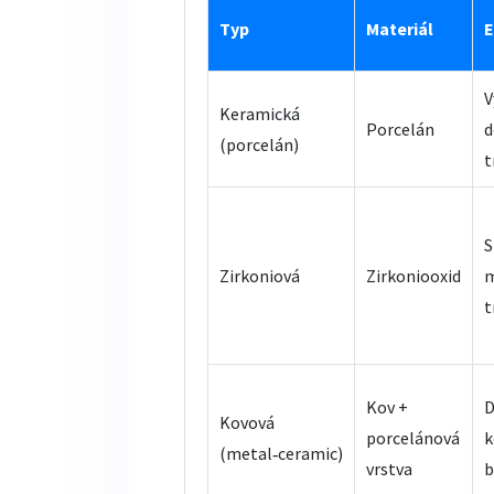
Typ
Materiál
E
V
Keramická
Porcelán
d
(porcelán)
t
S
Zirkoniová
Zirkoniooxid
t
Kov +
D
Kovová
porcelánová
k
(metal‑ceramic)
vrstva
b