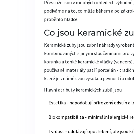
Přestože jsou v mnohých ohledech výhodné, n
podíváme na to, co může během a po zákroku
proběhlo hladce.
Co jsou keramické z
Keramické zuby
jsou zubní náhrady vyrobené
kombinovaných s jinými sloučeninami pro vy
korunka
a
tenké keramické vláčky (veneers)
používané materiály patří
porcelán
- tradičn
které je známé svou vysokou pevností a odol
Hlavní atributy keramických zubů jsou:
Estetika - napodobují přirozený odstín a l
Biokompatibilita - minimální alergické re
Tvrdost - odolávají opotřebení, ale jsou k