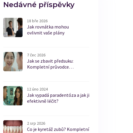
Nedávné příspěvky
18 bře 2026
Jak rovnátka mohou
ovlivnit vaše plány
7 čec 2026
Jak se zbavit předsuku:
Kompletní průvodce
estetickými fazetami
12 úno 2024
Jak vypadá paradentóza a jak ji
efektivně léčit?
2 srp 2026
Co je kyretáž zubů? Kompletní