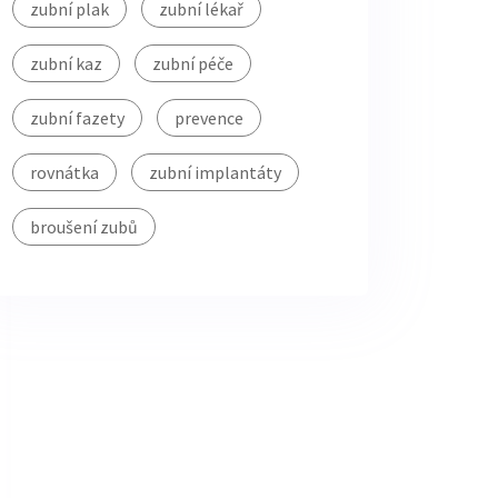
zubní plak
zubní lékař
zubní kaz
zubní péče
zubní fazety
prevence
rovnátka
zubní implantáty
broušení zubů