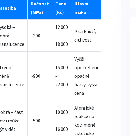
Pečnost
Cena
Hlavní
stetika
(MPa)
(Kč)
rizika
ysoká –
12 000
Prasknutí,
obrá
~300
–
citlivost
ranslucence
18 000
Vyšší
třední –
15 000
opotřebení
méně
~900
–
opačné
ranslucence
22 000
barvy, vyšší
cena
Alergické
obrá – část
10 000
reakce na
ovu může
~500
–
kov, méně
ýt vidět
16 000
estetické