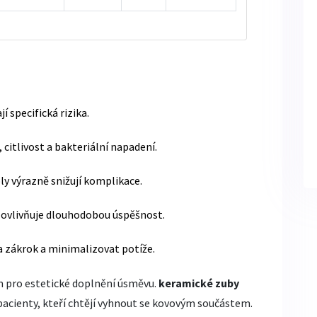
 specifická rizika.
citlivost a bakteriální napadení.
ly výrazně snižují komplikace.
- ovlivňuje dlouhodobou úspěšnost.
a zákrok a minimalizovat potíže.
m pro estetické doplnění úsměvu.
keramické zuby
 pacienty, kteří chtějí vyhnout se kovovým součástem.