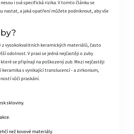
esou i svá specifická rizika. V tomto článku se
 nastat, a jaká opatření můžete podniknout, aby vše
uby?
 z vysokokvalitních keramických materiálů, často
šší odolnost.
V praxi se jedná nejčastěji o
zuby
, které se připínají na poškozený zub. Mezi nejčastěji
í keramika s vynikající translucencí - a
zirkonium
,
ností vůči praskání.
esk skloviny.
akce.
řehčí než kovové materiály.