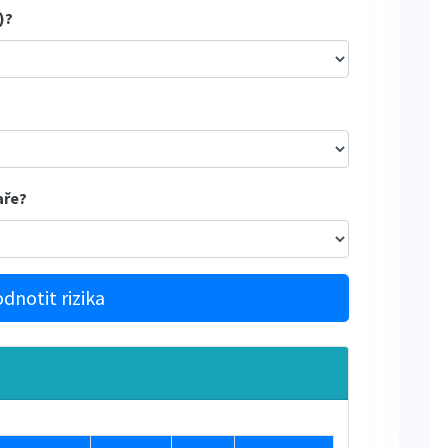
)?
aře?
dnotit rizika