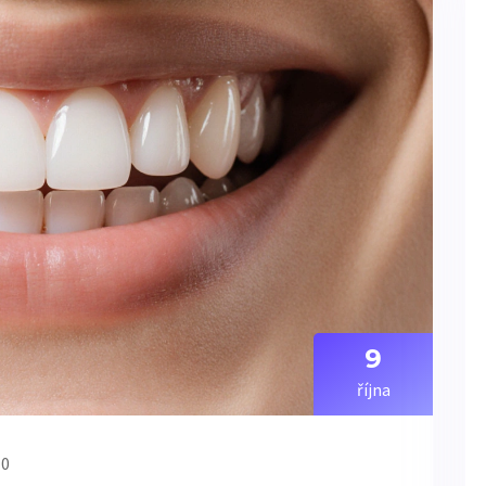
9
října
 0