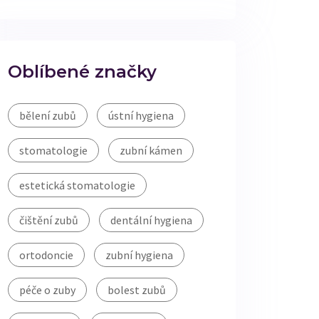
Oblíbené značky
bělení zubů
ústní hygiena
stomatologie
zubní kámen
estetická stomatologie
čištění zubů
dentální hygiena
ortodoncie
zubní hygiena
péče o zuby
bolest zubů