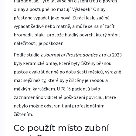
Parodontax. Tyto látky se při čištění třou o povrch
onlay a postupně ho matují. Výsledek? Onlay
přestane vypadat jako nová. Ztrácí lesk, začíná
vypadat šedivě nebo matně, a může se na ní začít
hromadit plak - protože hladký povrch, který bránil
náležitosti, je poškozen.
Podle studie z
Journal of Prosthodontics
z roku 2023
byly keramické onlay, které byly čištěny běžnou
pastou dvakrát denně po dobu šesti měsíců, výrazně
matnější než ty, které byly čištěny jen vodou a
měkkým kartáčkem. U 78 % pacientů bylo
zaznamenáno viditelné poškození povrchu, které
nebylo možné odstranit ani profesionálním
čištěním.
Co použít místo zubní