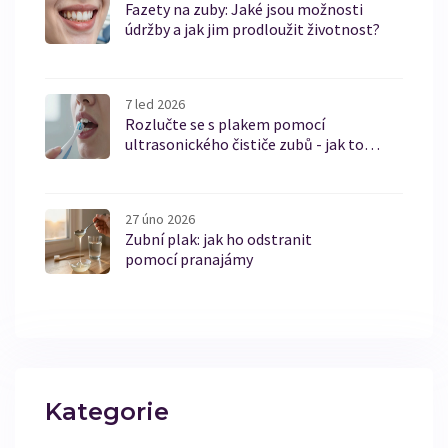
Fazety na zuby: Jaké jsou možnosti
údržby a jak jim prodloužit životnost?
7 led 2026
Rozlučte se s plakem pomocí
ultrasonického čističe zubů - jak to
funguje a proč to funguje lépe než běžná
kartáček
27 úno 2026
Zubní plak: jak ho odstranit
pomocí pranajámy
Kategorie