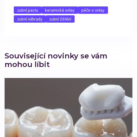
zubní pastu
keramická onlay
péče o onlay
zubní náhrady
zubní čištění
Související novinky se vám
mohou líbit