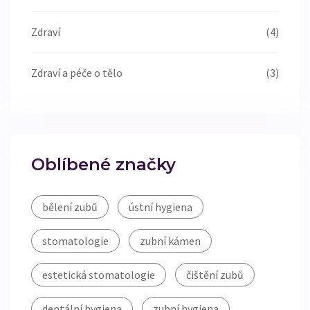
Zdraví
(4)
Zdraví a péče o tělo
(3)
Oblíbené značky
bělení zubů
ústní hygiena
stomatologie
zubní kámen
estetická stomatologie
čištění zubů
dentální hygiena
zubní hygiena