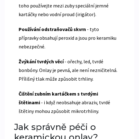
toho používejte mezi zuby speciální jemné
kartáčky nebo vodní proud (irigátor).
Používání odstraňovačů skvrn
- tyto
přípravky obsahují peroxid a jsou pro keramiku
nebezpečné.
Žvýkání tvrdých věcí
- ořechy, led, tvrdé
bonbóny. Onlay je pevná, ale není nezničitelná.
Přílišný tlak může způsobit trhliny.
Čištění zubním kartáčkem s tvrdými
štětinami
- i když neobsahuje abraziv, tvrdé
štětiny mohou způsobit mikrotrhliny.
Jak správně péči o
keramickou onlay?