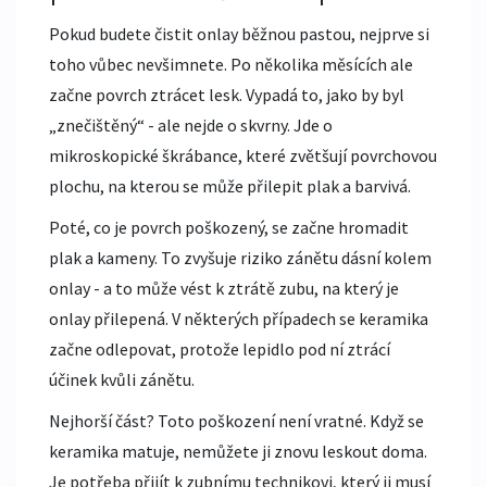
Pokud budete čistit onlay běžnou pastou, nejprve si
toho vůbec nevšimnete. Po několika měsících ale
začne povrch ztrácet lesk. Vypadá to, jako by byl
„znečištěný“ - ale nejde o skvrny. Jde o
mikroskopické škrábance, které zvětšují povrchovou
plochu, na kterou se může přilepit plak a barvivá.
Poté, co je povrch poškozený, se začne hromadit
plak a kameny. To zvyšuje riziko zánětu dásní kolem
onlay - a to může vést k ztrátě zubu, na který je
onlay přilepená. V některých případech se keramika
začne odlepovat, protože lepidlo pod ní ztrácí
účinek kvůli zánětu.
Nejhorší část? Toto poškození není vratné. Když se
keramika matuje, nemůžete ji znovu leskout doma.
Je potřeba přijít k zubnímu technikovi, který ji musí