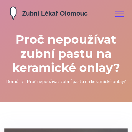
Proč nepoužívat
zubní pastu na
keramické onlay?
Domů
/
Proč nepoužívat zubní pastu na keramické onlay?