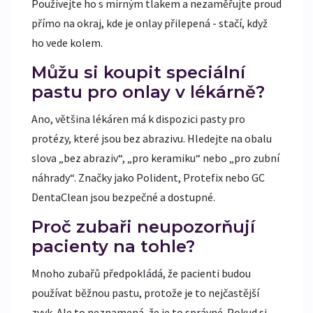
Používejte ho s mírným tlakem a nezaměřujte proud
přímo na okraj, kde je onlay přilepená - stačí, když
ho vede kolem.
Můžu si koupit speciální
pastu pro onlay v lékárně?
Ano, většina lékáren má k dispozici pasty pro
protézy, které jsou bez abrazivu. Hledejte na obalu
slova „bez abraziv“, „pro keramiku“ nebo „pro zubní
náhrady“. Značky jako Polident, Protefix nebo GC
DentaClean jsou bezpečné a dostupné.
Proč zubaři neupozorňují
pacienty na tohle?
Mnoho zubařů předpokládá, že pacienti budou
používat běžnou pastu, protože je to nejčastější
zvyk. Ale to neznamená, že je to správné. Pokud si