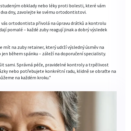
t studeným obklady nebo léky proti bolesti, které vám
 dva dny, zavolejte ke svému ortodontistovi.
ů vás ortodontista přivolá na úpravu drátků a kontrolu
dají pomalé – každé zuby reagují jinak a dobrý výsledek
 mít na zuby retainer, který udrží výsledný úsměv na
o jen během spánku – záleží na doporučení specialisty.
it sami. Správná péče, pravidelné kontroly a trpělivost
ázky nebo potřebujete konkrétní radu, klidně se obraťte na
omůžeme na každém kroku."