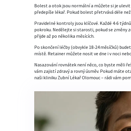
Bolest a otok jsou normální a můžete si je ulevi
předepíše lékař. Pokud bolest přetrvává déle než
Pravidelné kontroly jsou klíčové. Každé 4‑6 týdn
pokroku. Nedělejte si starosti, pokud se změny z
přijde až po několika měsících.
Po skončení léčby (obvykle 18‑24 měsíčků) budete
místě. Retainer můžete nosit ve dne i v noci neb
Nasazování rovnátek není něco, co byste měli řeš
vám zajistí zdravý a rovný úsměv. Pokud máte ot
naši kliniku Zubní Lékař Olomouc – rádi vám p