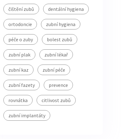
čištění zubů
dentální hygiena
ortodoncie
zubní hygiena
péče o zuby
bolest zubů
zubní plak
zubní lékař
zubní kaz
zubní péče
zubní fazety
prevence
rovnátka
citlivost zubů
zubní implantáty