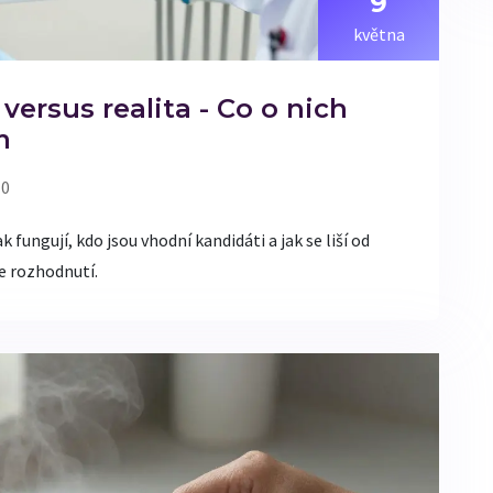
9
května
versus realita - Co o nich
m
 0
ungují, kdo jsou vhodní kandidáti a jak se liší od
e rozhodnutí.