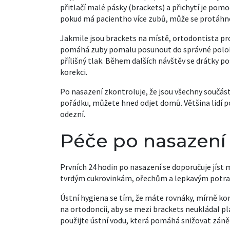
přitlačí malé pásky (brackets) a přichytí je pomoc
pokud má pacientho více zubů, může se protáhn
Jakmile jsou brackets na místě, ortodontista pro
pomáhá zuby pomalu posunout do správné polohy. 
přílišný tlak. Během dalších návštěv se drátky p
korekci.
Po nasazení zkontroluje, že jsou všechny součást
pořádku, můžete hned odjet domů. Většina lidí p
odezní.
Péče po nasazení 
Prvních 24 hodin po nasazení se doporučuje jíst 
tvrdým cukrovinkám, ořechům a lepkavým potrav
Ústní hygiena se tím, že máte rovnáky, mírně ko
na ortodoncii, aby se mezi brackets neukládal pl
použijte ústní vodu, která pomáhá snižovat zánět