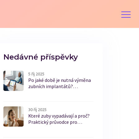
Nedávné příspěvky
5 říj 2025
Po jaké době je nutná výměna
zubních implantátů?
Praktický průvodce
30 říj 2025
Které zuby vypadávají a proč?
Praktický průvodce pro
dospělé i děti