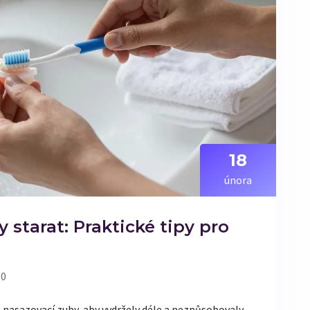
18
února
 starat: Praktické tipy pro
 0
at nasazovací zuby, aby vydržely déle a nezpůsobovaly