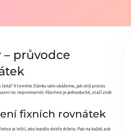
 – průvodce
átek
ás čeká? V tomhle článku vám ukážeme, jak celý proces
azení nic nepromarnili. Všechno je jednoduché, stačí znát
ení fixních rovnátek
 lehce je leští, aby lepidlo dobře drželo. Pak na každý zub