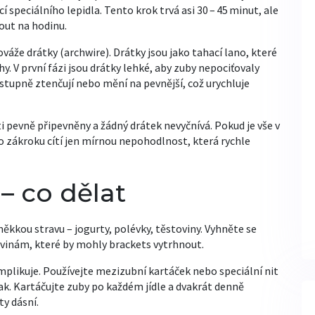
í speciálního lepidla. Tento krok trvá asi 30 – 45 minut, ale
out na hodinu.
váže drátky (archwire). Drátky jsou jako tahací lano, které
V první fázi jsou drátky lehké, aby zuby nepociťovaly
ostupně ztenčují nebo mění na pevnější, což urychluje
i pevně připevněny a žádný drátek nevyčnívá. Pokud je vše v
o zákroku cítí jen mírnou nepohodlnost, která rychle
– co dělat
měkkou stravu – jogurty, polévky, těstoviny. Vyhněte se
inám, které by mohly brackets vytrhnout.
mplikuje. Používejte mezizubní kartáček nebo speciální nit
ak. Kartáčujte zuby po každém jídle a dvakrát denně
y dásní.