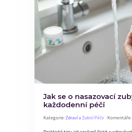
Jak se o nasazovací zuby
každodenní péči
Kategorie:
Zdraví a Zubní Péče
Komentáře:
Praktické tipy, jak správně čistit a uchováv