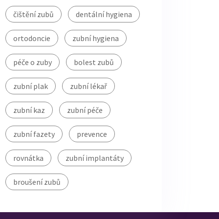
čištění zubů
dentální hygiena
ortodoncie
zubní hygiena
péče o zuby
bolest zubů
zubní plak
zubní lékař
zubní kaz
zubní péče
zubní fazety
prevence
rovnátka
zubní implantáty
broušení zubů