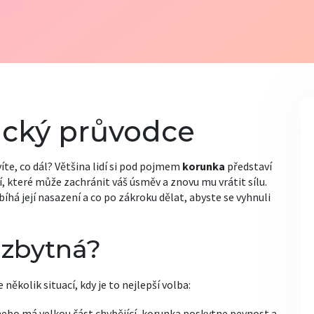
ický průvodce
te, co dál? Většina lidí si pod pojmem
korunka
představí
ní, které může zachránit váš úsměv a znovu mu vrátit sílu.
íhá její nasazení a co po zákroku dělat, abyste se vyhnuli
ezbytná?
několik situací, kdy je to nejlepší volba:
ebo má velkou část chybějící, korunka poskytne pevnost a