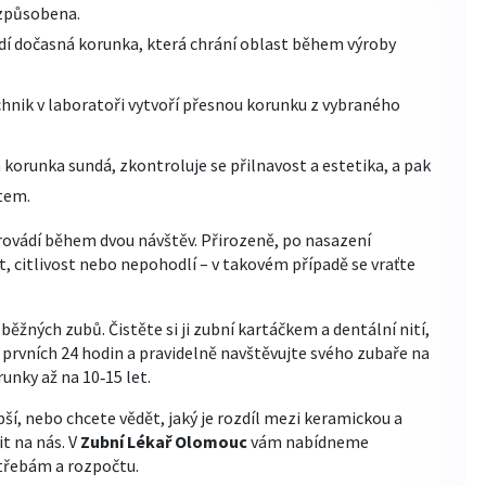
izpůsobena.
adí dočasná korunka, která chrání oblast během výroby
chnik v laboratoři vytvoří přesnou korunku z vybraného
 korunka sundá, zkontroluje se přilnavost a estetika, a pak
tem.
 provádí během dvou návštěv. Přirozeně, po nasazení
t, citlivost nebo nepohodlí – v takovém případě se vraťte
běžných zubů. Čistěte si ji zubní kartáčkem a dentální nití,
rvních 24 hodin a pravidelně navštěvujte svého zubaře na
unky až na 10‑15 let.
pší, nebo chcete vědět, jaký je rozdíl mezi keramickou a
t na nás. V
Zubní Lékař Olomouc
vám nabídneme
otřebám a rozpočtu.