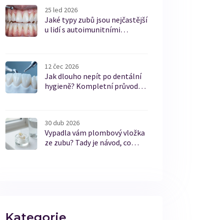
25 led 2026
Jaké typy zubů jsou nejčastější
u lidí s autoimunitními
poruchami?
12 čec 2026
Jak dlouho nepít po dentální
hygieně? Kompletní průvodce
péčí
30 dub 2026
Vypadla vám plombový vložka
ze zubu? Tady je návod, co
dělat
Kategorie