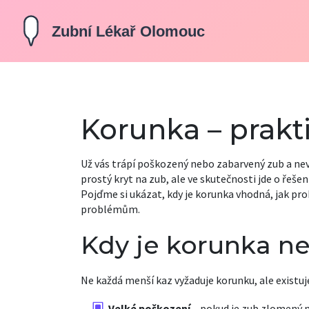
Korunka – prakt
Už vás trápí poškozený nebo zabarvený zub a neví
prostý kryt na zub, ale ve skutečnosti jde o řeše
Pojďme si ukázat, kdy je korunka vhodná, jak prob
problémům.
Kdy je korunka n
Ne každá menší kaz vyžaduje korunku, ale existuje 
Velké poškození
– pokud je zub zlomený n