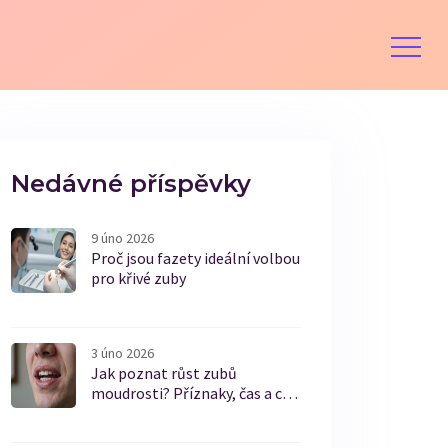
Nedávné příspěvky
9 úno 2026
Proč jsou fazety ideální volbou
pro křivé zuby
3 úno 2026
Jak poznat růst zubů
moudrosti? Příznaky, čas a co
dělat, když se objeví mezera
mezi zuby