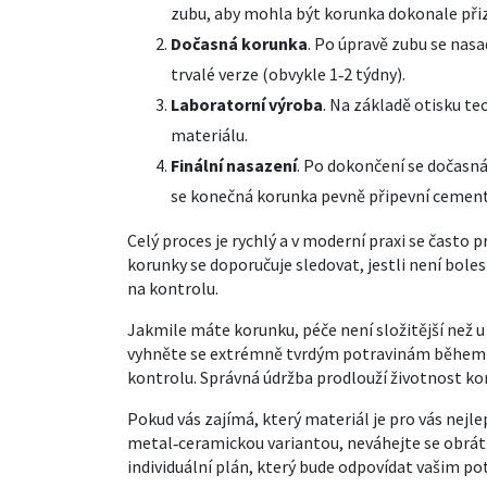
zubu, aby mohla být korunka dokonale př
Dočasná korunka
. Po úpravě zubu se nas
trvalé verze (obvykle 1‑2 týdny).
Laboratorní výroba
. Na základě otisku te
materiálu.
Finální nasazení
. Po dokončení se dočasná
se konečná korunka pevně připevní cemen
Celý proces je rychlý a v moderní praxi se často
korunky se doporučuje sledovat, jestli není boles
na kontrolu.
Jakmile máte korunku, péče není složitější než u 
vyhněte se extrémně tvrdým potravinám během p
kontrolu. Správná údržba prodlouží životnost kor
Pokud vás zajímá, který materiál je pro vás nejle
metal‑ceramickou variantou, neváhejte se obráti
individuální plán, který bude odpovídat vašim p