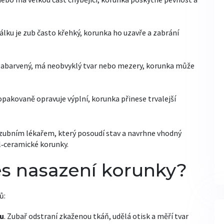
álku je zub často křehký, korunka ho uzavře a zabrání
 zabarvený, má neobvyklý tvar nebo mezery, korunka může
opakovaně opravuje výplní, korunka přinese trvalejší
e zubním lékařem, který posoudí stav a navrhne vhodný
l‑ceramické korunky.
es nasazení korunky?
ů:
bu
. Zubař odstraní zkaženou tkáň, udělá otisk a měří tvar