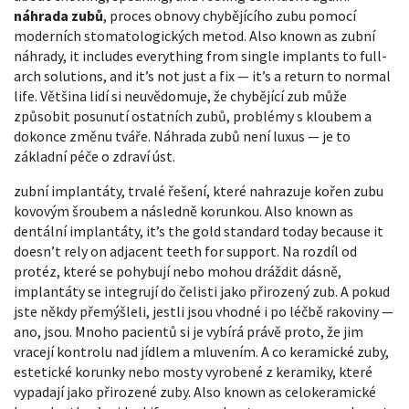
náhrada zubů
,
proces obnovy chybějícího zubu pomocí
moderních stomatologických metod
. Also known as
zubní
náhrady
, it includes everything from single implants to full-
arch solutions, and it’s not just a fix — it’s a return to normal
life.
Většina lidí si neuvědomuje, že chybějící zub může
způsobit posunutí ostatních zubů, problémy s kloubem a
dokonce změnu tváře. Náhrada zubů není luxus — je to
základní péče o zdraví úst.
zubní implantáty
,
trvalé řešení, které nahrazuje kořen zubu
kovovým šroubem a následně korunkou
. Also known as
dentální implantáty
, it’s the gold standard today because it
doesn’t rely on adjacent teeth for support.
Na rozdíl od
protéz, které se pohybují nebo mohou dráždit dásně,
implantáty se integrují do čelisti jako přirozený zub. A pokud
jste někdy přemýšleli, jestli jsou vhodné i po léčbě rakoviny —
ano, jsou. Mnoho pacientů si je vybírá právě proto, že jim
vracejí kontrolu nad jídlem a mluvením. A co
keramické zuby
,
estetické korunky nebo mosty vyrobené z keramiky, které
vypadají jako přirozené zuby
. Also known as
celokeramické