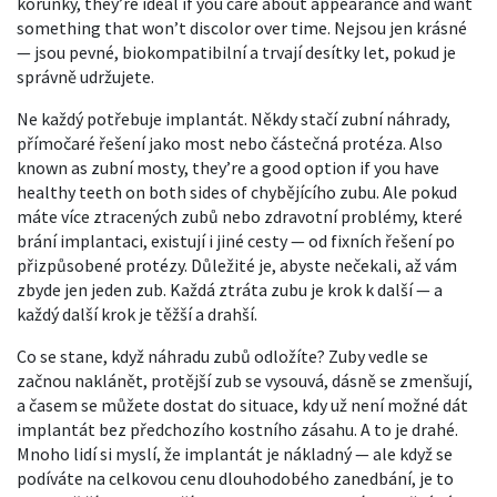
korunky
, they’re ideal if you care about appearance and want
something that won’t discolor over time.
Nejsou jen krásné
— jsou pevné, biokompatibilní a trvají desítky let, pokud je
správně udržujete.
Ne každý potřebuje implantát. Někdy stačí
zubní náhrady
,
přímočaré řešení jako most nebo částečná protéza
. Also
known as
zubní mosty
, they’re a good option if you have
healthy teeth on both sides of chybějícího zubu.
Ale pokud
máte více ztracených zubů nebo zdravotní problémy, které
brání implantaci, existují i jiné cesty — od fixních řešení po
přizpůsobené protézy. Důležité je, abyste nečekali, až vám
zbyde jen jeden zub. Každá ztráta zubu je krok k další — a
každý další krok je těžší a drahší.
Co se stane, když náhradu zubů odložíte? Zuby vedle se
začnou naklánět, protější zub se vysouvá, dásně se zmenšují,
a časem se můžete dostat do situace, kdy už není možné dát
implantát bez předchozího kostního zásahu. A to je drahé.
Mnoho lidí si myslí, že implantát je nákladný — ale když se
podíváte na celkovou cenu dlouhodobého zanedbání, je to