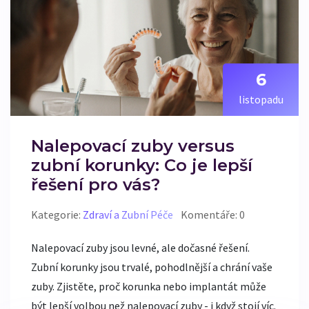
6
listopadu
Nalepovací zuby versus
zubní korunky: Co je lepší
řešení pro vás?
Kategorie:
Zdraví a Zubní Péče
Komentáře: 0
Nalepovací zuby jsou levné, ale dočasné řešení.
Zubní korunky jsou trvalé, pohodlnější a chrání vaše
zuby. Zjistěte, proč korunka nebo implantát může
být lepší volbou než nalepovací zuby - i když stojí víc.