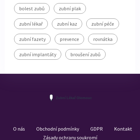
bolest zubů
zubní plak
zubní lékař
zubní kaz
zubní péče
zubní fazety
prevence
rovnátka
zubní implantáty
broušení zubů
O nás
Obchodní podmínky
GDPR
Kontakt
Zásady ochrany soukromí