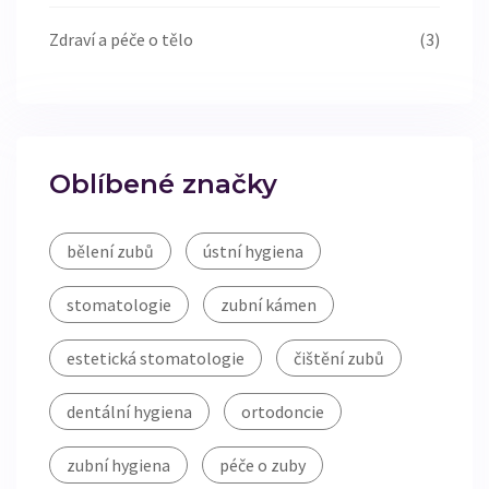
Zdraví a péče o tělo
(3)
Oblíbené značky
bělení zubů
ústní hygiena
stomatologie
zubní kámen
estetická stomatologie
čištění zubů
dentální hygiena
ortodoncie
zubní hygiena
péče o zuby