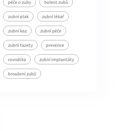
péče o zuby
bolest zubů
zubní plak
zubní lékař
zubní kaz
zubní péče
zubní fazety
prevence
rovnátka
zubní implantáty
broušení zubů