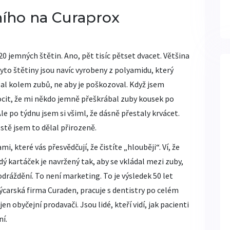
lního na Curaprox
20 jemných štětin. Ano, pět tisíc pětset dvacet. Většina
yto štětiny jsou navíc vyrobeny z polyamidu, který
bal kolem zubů, ne aby je poškozoval. Když jsem
ocit, že mi někdo jemně přeškrábal zuby kousek po
Ale po týdnu jsem si všiml, že dásně přestaly krvácet.
rostě jsem to dělal přirozeně.
, které vás přesvědčují, že čistíte „hlouběji“. Ví, že
dý kartáček je navržený tak, aby se vkládal mezi zuby,
dráždění. To není marketing. To je výsledek 50 let
ýcarská firma Curaden, pracuje s dentistry po celém
jen obyčejní prodavači. Jsou lidé, kteří vidí, jak pacienti
ní.