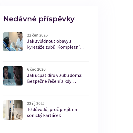
Nedávné příspěvky
22 čen 2026
Jak zvládnout obavy z
kyretáže zubů: Kompletní
průvodce bez stresu
6 čec 2026
Jak ucpat díru v zubu doma:
Bezpečné řešení a kdy
navštívit stomatologa
22 říj 2025
10 důvodů, proč přejít na
sonický kartáček