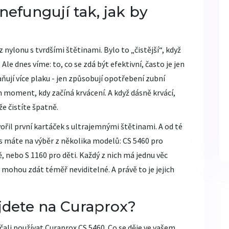
nefungují tak, jak by
 nylonu s tvrdšími štětinami. Bylo to „čistější“, když
. Ale dnes víme: to, co se zdá být efektivní, často je jen
aňují více plaku - jen způsobují opotřebení zubní
en moment, kdy začíná krvácení. A když dásně krvácí,
e čistíte špatně.
vořil první kartáček s ultrajemnými štětinami. A od té
es máte na výběr z několika modelů: CS 5460 pro
ě, nebo S 1160 pro děti. Každý z nich má jednu věc
 mohou zdát téměř neviditelné. A právě to je jejich
ejdete na Curaprox?
čali používat Curaprox CS 5460. Co se děje ve vašem