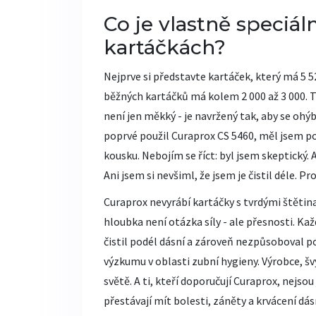
Co je vlastně speciá
kartáčkách?
Nejprve si představte kartáček, který má 5 5
běžných kartáčků má kolem 2 000 až 3 000. T
není jen měkký - je navržený tak, aby se ohý
poprvé použil Curaprox CS 5460, měl jsem p
kousku. Nebojím se říct: byl jsem skeptický. 
Ani jsem si nevšiml, že jsem je čistil déle. P
Curaprox nevyrábí kartáčky s tvrdými štětinami
hloubka není otázka síly - ale přesnosti. Kaž
čistil podél dásní a zároveň nezpůsoboval po
výzkumu v oblasti zubní hygieny. Výrobce, šv
světě. A ti, kteří doporučují Curaprox, nejsou 
přestávají mít bolesti, záněty a krvácení dás