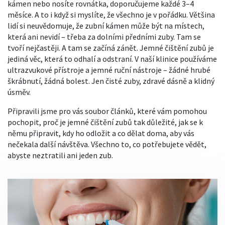
kámen nebo nosíte rovnátka, doporučujeme každé 3–4
měsíce. A to i když si myslíte, že všechno je v pořádku. Většina
lidí si neuvědomuje, že zubní kámen může být na místech,
která ani nevidí – třeba za dolními předními zuby. Tam se
tvoří nejčastěji. A tam se začíná zánět. Jemné čištění zubů je
jediná věc, která to odhalí a odstraní. V naší klinice používáme
ultrazvukové přístroje a jemné ruční nástroje – žádné hrubé
škrábnutí, žádná bolest. Jen čisté zuby, zdravé dásně a klidný
úsměv.
Připravili jsme pro vás soubor článků, které vám pomohou
pochopit, proč je jemné čištění zubů tak důležité, jak se k
němu připravit, kdy ho odložit a co dělat doma, aby vás
nečekala další návštěva. Všechno to, co potřebujete vědět,
abyste neztratili ani jeden zub.