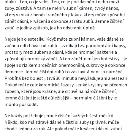
plaku – ten, co je vidět. Ten, co je pod dásněmi nebo mezi
zuby, zůstává. A tam se mění v
zubní kámen
,
tvrdý nános,
který vzniká z neodstraněného plaku a který může způsobit
zánět dásní, krvácení a dokonce ztrátu zubů
.
Jemné čištění
zubů je jediný způsob, jak ho odstranit úplně.
Nejde jen o estetiku. Když máte zubní kámen, vaše dásně se
začnou odtrhávat od zubů – vznikají tzv.
parodontální kapsy
,
prostory mezi zubem a dásní, kde se hromadí bakterie a
způsobují chronický zánět
.
A ten zánět není jen bolestivý – je
spojen s rizikem srdečních onemocnění, cukrovky a dokonce
demence. Jemné čištění zubů to zastaví. A není to náročné.
Probíhá bez bolesti, trvá 30 minut a nevyžaduje ani anestezii.
Pokud máte
celokeramické fazety
,
tenké krytiny na předních
zubech, které jsou krásné, ale citlivé na náročné čištění
.
,
jemné čištění je ještě důležitější – normální čištění by je
mohlo poškodit.
Ne každý potřebuje jemné čištění každých šest měsíců.
Někdo, kdo má zdravé dásně a čistí si zuby správně, může
chodit jednou za rok. Ale pokud máte krvácení dásní, zubní