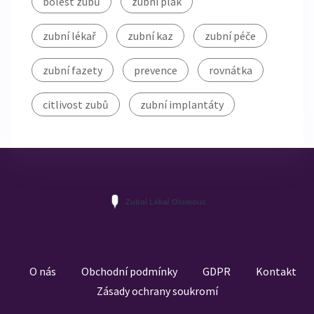
bolest zubů
zubní plak
zubní lékař
zubní kaz
zubní péče
zubní fazety
prevence
rovnátka
citlivost zubů
zubní implantáty
O nás
Obchodní podmínky
GDPR
Kontakt
Zásady ochrany soukromí