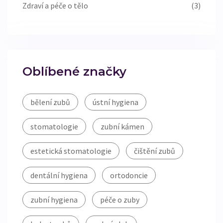
Zdraví a péče o tělo
(3)
Oblíbené značky
bělení zubů
ústní hygiena
stomatologie
zubní kámen
estetická stomatologie
čištění zubů
dentální hygiena
ortodoncie
zubní hygiena
péče o zuby