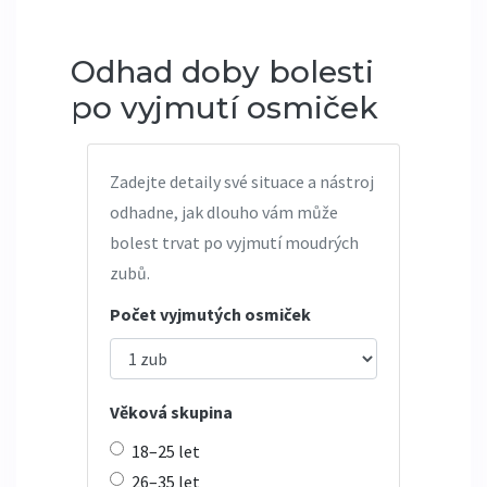
Odhad doby bolesti
po vyjmutí osmiček
Zadejte detaily své situace a nástroj
odhadne, jak dlouho vám může
bolest trvat po vyjmutí moudrých
zubů.
Počet vyjmutých osmiček
Věková skupina
18–25 let
26–35 let