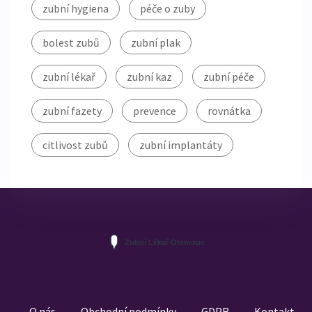
zubní hygiena
péče o zuby
bolest zubů
zubní plak
zubní lékař
zubní kaz
zubní péče
zubní fazety
prevence
rovnátka
citlivost zubů
zubní implantáty
O nás
Obchodní podmínky
GDPR
Kontakt