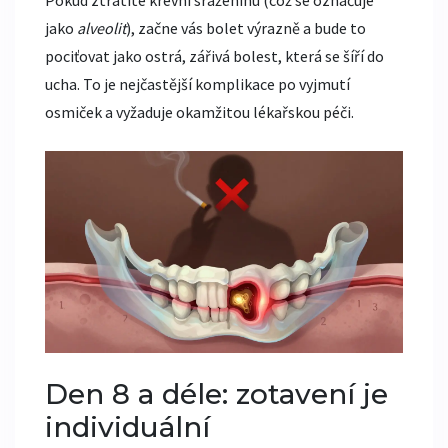
Pokud ztratíte krevní sraženinu (což se označuje
jako
alveolit
), začne vás bolet výrazně a bude to
pociťovat jako ostrá, zářivá bolest, která se šíří do
ucha. To je nejčastější komplikace po vyjmutí
osmiček a vyžaduje okamžitou lékařskou péči.
Den 8 a déle: zotavení je
individuální