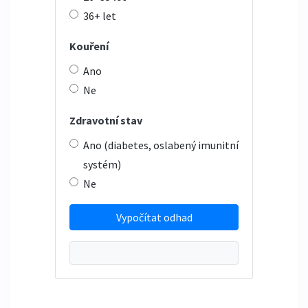
36+ let
Kouření
Ano
Ne
Zdravotní stav
Ano (diabetes, oslabený imunitní
systém)
Ne
Vypočítat odhad