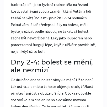
bude trápit“ - je to fyzická reakce těla na řezání
kosti, vytrhávání zubu a zranění tkání. Většina lidí
zažívá největší bolest v prvních 12-24 hodinách.
Pokud vám lékař předepsal léky na bolest, měli
byste je užívat podle návodu, ne čekat, až bolest
začne být nevydržitelná. Léky jako ibuprofen nebo
paracetamol fungují lépe, když je užíváte pravidelně,
ne jen když už to bolí.
Dny 2-4: bolest se mění,
ale nezmizí
Od druhého dne se bolest obvykle mění. Už to není
tak ostrá, ale místo toho se objevuje otok, těžkost
při otevírání úst a obtíže při jídle. Otok se obvykle
dostaví kolem dne druhého a dosáhne maxima
kolem dne třetího. To je normální - tělo se snaží