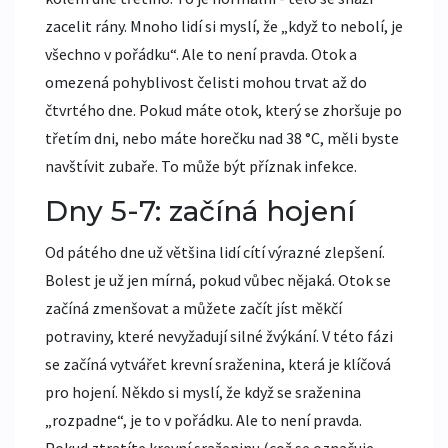
zacelit rány. Mnoho lidí si myslí, že „když to nebolí, je
všechno v pořádku“. Ale to není pravda. Otok a
omezená pohyblivost čelisti mohou trvat až do
čtvrtého dne. Pokud máte otok, který se zhoršuje po
třetím dni, nebo máte horečku nad 38 °C, měli byste
navštívit zubaře. To může být příznak infekce.
Dny 5-7: začíná hojení
Od pátého dne už většina lidí cítí výrazné zlepšení.
Bolest je už jen mírná, pokud vůbec nějaká. Otok se
začíná zmenšovat a můžete začít jíst měkčí
potraviny, které nevyžadují silné žvýkání. V této fázi
se začíná vytvářet krevní sraženina, která je klíčová
pro hojení. Někdo si myslí, že když se sraženina
„rozpadne“, je to v pořádku. Ale to není pravda.