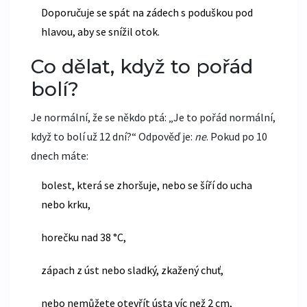
Doporučuje se spát na zádech s poduškou pod
hlavou, aby se snížil otok.
Co dělat, když to pořád
bolí?
Je normální, že se někdo ptá: „Je to pořád normální,
když to bolí už 12 dní?“ Odpověď je:
ne
. Pokud po 10
dnech máte:
bolest, která se zhoršuje, nebo se šíří do ucha
nebo krku,
horečku nad 38 °C,
zápach z úst nebo sladký, zkažený chuť,
nebo nemůžete otevřít ústa víc než 2 cm,