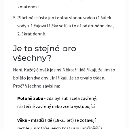
zmatenost.
Pláchněte ústa jen teplou slanou vodou (1 šálek
vody + 1 čajová lžička soli) a to až od druhého dne,
2-3krát denně.
Je to stejné pro
všechny?
Není. Každý člověk je jiný. Někteří lidé říkají, že jim to
bolělo jen dva dny. Jiní říkají, že to trvalo týden.
Proč? Všechno závisí na:
Polohě zubu
- zda byl zub zcela zavřený,
částečně zavřený nebo zcela vystupující.
Věku
- mladší lidé (18-25 let) se zotavují
rychleji, protože jejich kosti jsou pružnější a