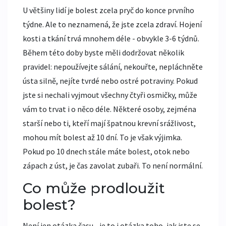
U většiny lidí je bolest zcela pryč do konce prvního
týdne. Ale to neznamená, že jste zcela zdraví. Hojení
kosti a tkání trvá mnohem déle - obvykle 3-6 týdnů.
Během této doby byste měli dodržovat několik
pravidel: nepoužívejte sálání, nekouřte, nepláchněte
ústa silně, nejíte tvrdé nebo ostré potraviny. Pokud
jste si nechali vyjmout všechny čtyři osmičky, může
vám to trvat i o něco déle. Některé osoby, zejména
starší nebo ti, kteří mají špatnou krevní srážlivost,
mohou mít bolest až 10 dní. To je však výjimka.
Pokud po 10 dnech stále máte bolest, otok nebo
zápach z úst, je čas zavolat zubaři. To není normální.
Co může prodloužit
bolest?
Není jen otázka času - je to i otázka toho, jak jste se