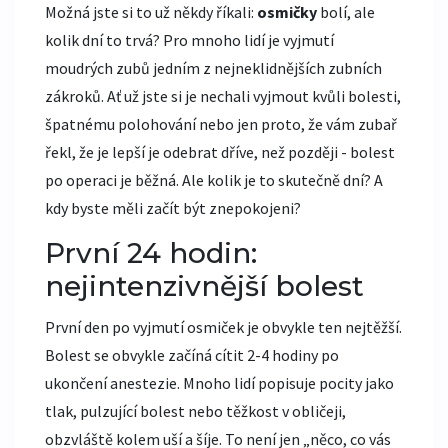
Možná jste si to už někdy říkali:
osmičky
bolí, ale
kolik dní to trvá? Pro mnoho lidí je vyjmutí
moudrých zubů jedním z nejneklidnějších zubních
zákroků. Ať už jste si je nechali vyjmout kvůli bolesti,
špatnému polohování nebo jen proto, že vám zubař
řekl, že je lepší je odebrat dříve, než později - bolest
po operaci je běžná. Ale kolik je to skutečně dní? A
kdy byste měli začít být znepokojeni?
První 24 hodin:
nejintenzivnější bolest
První den po vyjmutí osmiček je obvykle ten nejtěžší.
Bolest se obvykle začíná cítit 2-4 hodiny po
ukončení anestezie. Mnoho lidí popisuje pocity jako
tlak, pulzující bolest nebo těžkost v obličeji,
obzvláště kolem uší a šíje. To není jen „něco, co vás