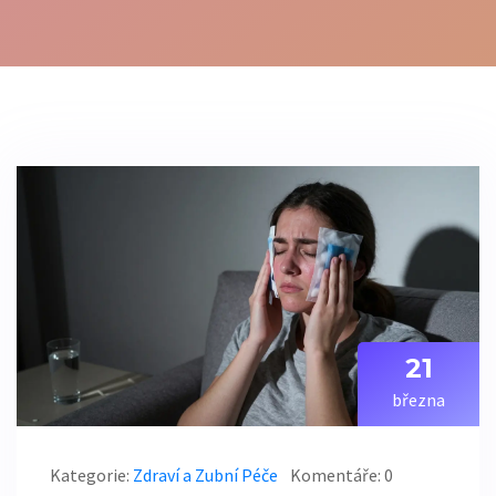
21
března
Kategorie:
Zdraví a Zubní Péče
Komentáře: 0