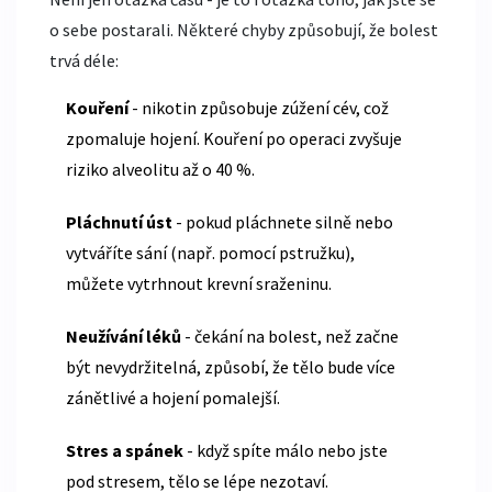
o sebe postarali. Některé chyby způsobují, že bolest
trvá déle:
Kouření
- nikotin způsobuje zúžení cév, což
zpomaluje hojení. Kouření po operaci zvyšuje
riziko alveolitu až o 40 %.
Pláchnutí úst
- pokud pláchnete silně nebo
vytváříte sání (např. pomocí pstružku),
můžete vytrhnout krevní sraženinu.
Neužívání léků
- čekání na bolest, než začne
být nevydržitelná, způsobí, že tělo bude více
zánětlivé a hojení pomalejší.
Stres a spánek
- když spíte málo nebo jste
pod stresem, tělo se lépe nezotaví.