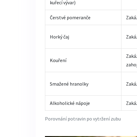
kuřecí vývar)
Čerstvé pomeranče
Zaká
Horký čaj
Zakáz
Zaká
Kouření
zaho
Smažené hranolky
Zaká
Alkoholické nápoje
Zaká
Porovnání potravin po vytržení zubu