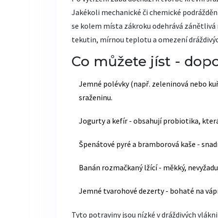
Jakékoli mechanické či chemické podráždění
se kolem místa zákroku odehrává zánětlivá 
tekutin, mírnou teplotu a omezení dráždivýc
Co můžete jíst - dop
Jemné polévky (např. zeleninová nebo kuře
sraženinu.
Jogurty a kefír - obsahují probiotika, kter
Špenátové pyré a bramborová kaše - snadno
Banán rozmačkaný lžící - měkký, nevyžaduj
Jemné tvarohové dezerty - bohaté na vápník
Tyto potraviny jsou nízké v dráždivých vlákn