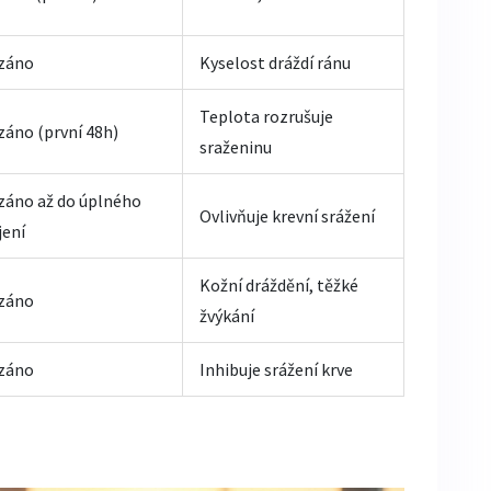
záno
Kyselost dráždí ránu
Teplota rozrušuje
áno (první 48h)
sraženinu
záno až do úplného
Ovlivňuje krevní srážení
jení
Kožní dráždění, těžké
záno
žvýkání
záno
Inhibuje srážení krve