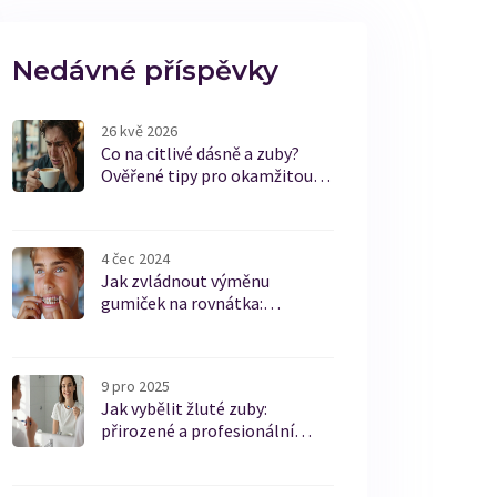
Nedávné příspěvky
26 kvě 2026
Co na citlivé dásně a zuby?
Ověřené tipy pro okamžitou
úlevu
4 čec 2024
Jak zvládnout výměnu
gumiček na rovnátka:
Uživatelský průvodce
9 pro 2025
Jak vybělit žluté zuby:
přirozené a profesionální
metody, které skutečně
fungují