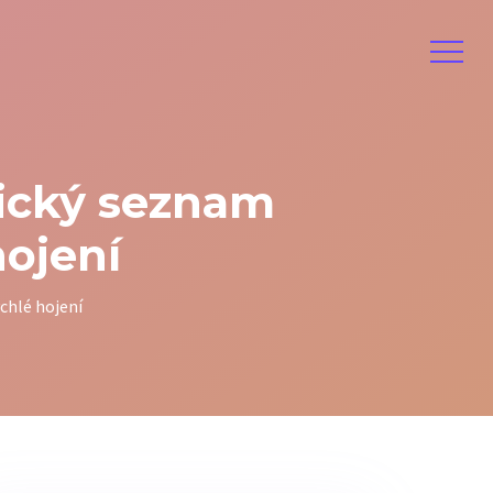
tický seznam
hojení
ychlé hojení