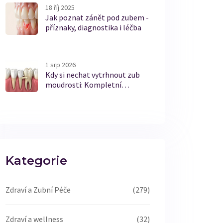
18 říj 2025
Jak poznat zánět pod zubem -
příznaky, diagnostika i léčba
1 srp 2026
Kdy si nechat vytrhnout zub
moudrosti: Kompletní
průvodce pro pacienty
Kategorie
Zdraví a Zubní Péče
(279)
Zdraví a wellness
(32)