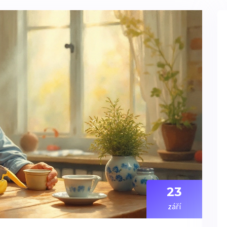
23
září