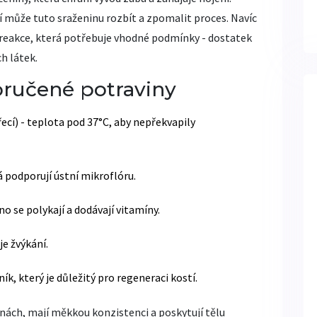
 může tuto sraženinu rozbít a zpomalit proces. Navíc
reakce, která potřebuje vhodné podmínky - dostatek
h látek.
oručené potraviny
cí) - teplota pod 37°C, aby nepřekvapily
á podporují ústní mikroflóru.
 se polykají a dodávají vitamíny.
e žvýkání.
, který je důležitý pro regeneraci kostí.
inách, mají měkkou konzistenci a poskytují tělu