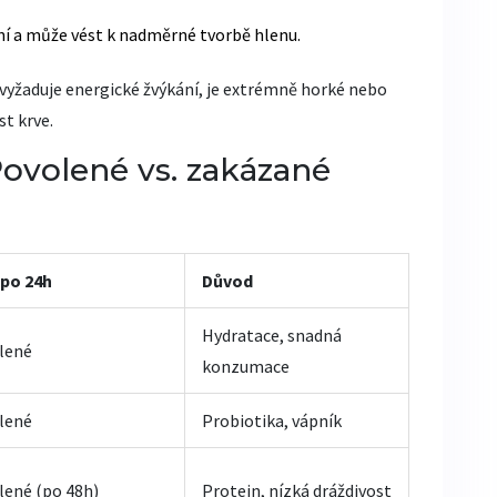
ní a může vést k nadměrné tvorbě hlenu.
vyžaduje energické žvýkání, je extrémně horké nebo
st krve.
Povolené vs. zakázané
 po 24h
Důvod
Hydratace, snadná
lené
konzumace
lené
Probiotika, vápník
lené (po 48h)
Protein, nízká dráždivost