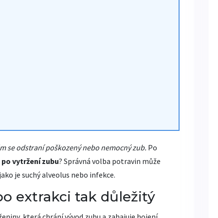
erém se odstraní poškozený nebo nemocný zub.
Po
t po vytržení zubu
? Správná volba potravin může
jako je suchý alveolus nebo infekce.
po extrakci tak důležitý
eniny, která chrání vývod zubu a zahajuje hojení.