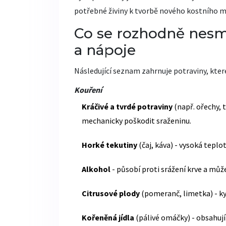
potřebné živiny k tvorbě nového kostního m
Co se rozhodně nesmí
a nápoje
Následující seznam zahrnuje potraviny, kter
Kouření
Kráčivé a tvrdé potraviny
(např. ořechy, 
mechanicky poškodit sraženinu.
Horké tekutiny
(čaj, káva) - vysoká teplo
Alkohol
- působí proti srážení krve a může
Citrusové plody
(pomeranč, limetka) - kys
Kořeněná jídla
(pálivé omáčky) - obsahují