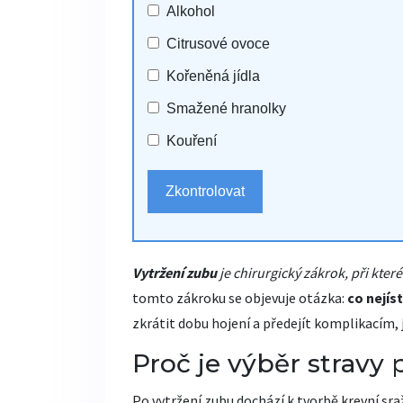
Alkohol
Citrusové ovoce
Kořeněná jídla
Smažené hranolky
Kouření
Zkontrolovat
Vytržení zubu
je chirurgický zákrok, při kt
tomto zákroku se objevuje otázka:
co nejís
zkrátit dobu hojení a předejít komplikacím, 
Proč je výběr stravy 
Po
vytržení zubu
dochází k tvorbě krevní sraž