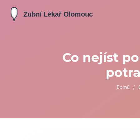
Co nejíst p
potra
Domů
/