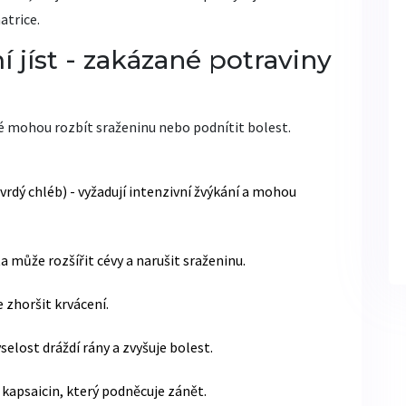
atrice.
 jíst - zakázané potraviny
é mohou rozbít sraženinu nebo podnítit bolest.
tvrdý chléb) - vyžadují intenzivní žvýkání a mohou
ta může rozšířit cévy a narušit sraženinu.
 zhoršit krvácení.
elost dráždí rány a zvyšuje bolest.
 kapsaicin, který podněcuje zánět.