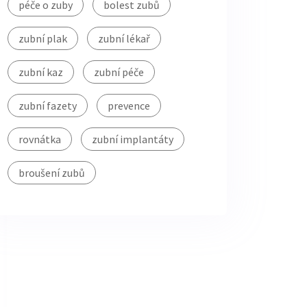
péče o zuby
bolest zubů
zubní plak
zubní lékař
zubní kaz
zubní péče
zubní fazety
prevence
rovnátka
zubní implantáty
broušení zubů