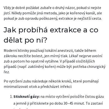
Vždy je dobré požádat zubaře o druhý názor, pokud si nejste
jistí. Někdy pomůže jiná metoda, jako je kořenový kanál, ale
pokud je zub opravdu poškozený, extrakce je nejčistší cesta.
Jak probíhá extrakce a co
dělat po ní?
Moderní kliniky používají lokální anestezii, takže během
zákroku necítíte bolest, jen mírný tlak. Lékař nejprve uvolní
zub a potom ho opatrně vytáhne. V případě složitějších
případů (např. zaklíněný kořen) může být potřeba chirurgický
řez.
Po vytržení zubu následuje několik kroků, které pomáhají
minimalizovat otok a předcházet infekci:
Stisknutí gázy:
na místo vytržení položíte čistou gázu
a jemně ji přitisknete po dobu 30–45 minut. To zastaví