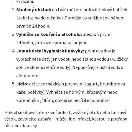
krvácení.
Studený obklad:
na tvář můžete položit ledový balíček
(zabalte ho do ručníku). Pomůže to snížit otok během
prvních 24 hodin.
Vyhněte se kouření a alkoholu:
alespoň první
24 hodin, protože zpomalují hojení.
Jemné ústní hygienické návyky:
první dva dny je
vypláchněte ústy jen vodou nebo slanou vodou (½ lžičky
soli ve sklenici vlažné vody). Nepoužívejte ústní vodu s
alkoholem.
Jídlo:
držte se měkkých potravin (jogurt, bramborová
kaše, polévky). Vyhněte se horkým, křupavým nebo
kořeněným jídlům, dokud se necítíte pohodlně.
Pokud se objeví intenzivní bolest, zvýšený otok nebo hnisavý
výtok, zavolejte zubaře – může jít o infekci, kterou je potřeba
léčit antibiotiky.