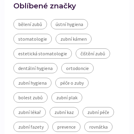
Oblíbené značky
bělení zubů
ústní hygiena
stomatologie
zubní kámen
estetická stomatologie
čištění zubů
dentální hygiena
ortodoncie
zubní hygiena
péče o zuby
bolest zubů
zubní plak
zubní lékař
zubní kaz
zubní péče
zubní fazety
prevence
rovnátka