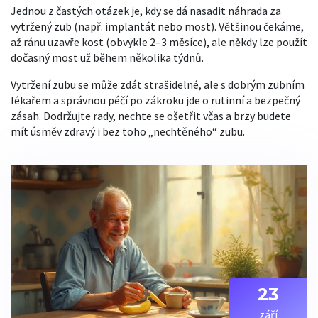
Jednou z častých otázek je, kdy se dá nasadit náhrada za
vytržený zub (např. implantát nebo most). Většinou čekáme,
až ránu uzavře kost (obvykle 2–3 měsíce), ale někdy lze použít
dočasný most už během několika týdnů.
Vytržení zubu se může zdát strašidelné, ale s dobrým zubním
lékařem a správnou péčí po zákroku jde o rutinní a bezpečný
zásah. Dodržujte rady, nechte se ošetřit včas a brzy budete
mít úsměv zdravý i bez toho „nechtěného“ zubu.
23
září