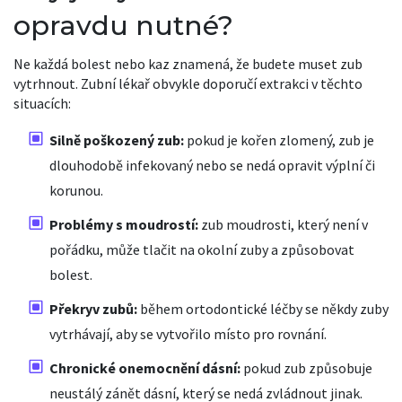
opravdu nutné?
Ne každá bolest nebo kaz znamená, že budete muset zub
vytrhnout. Zubní lékař obvykle doporučí extrakci v těchto
situacích:
Silně poškozený zub:
pokud je kořen zlomený, zub je
dlouhodobě infekovaný nebo se nedá opravit výplní či
korunou.
Problémy s moudrostí:
zub moudrosti, který není v
pořádku, může tlačit na okolní zuby a způsobovat
bolest.
Překryv zubů:
během ortodontické léčby se někdy zuby
vytrhávají, aby se vytvořilo místo pro rovnání.
Chronické onemocnění dásní:
pokud zub způsobuje
neustálý zánět dásní, který se nedá zvládnout jinak.