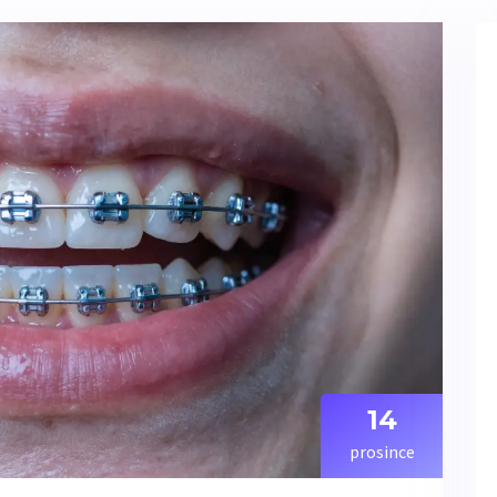
14
prosince