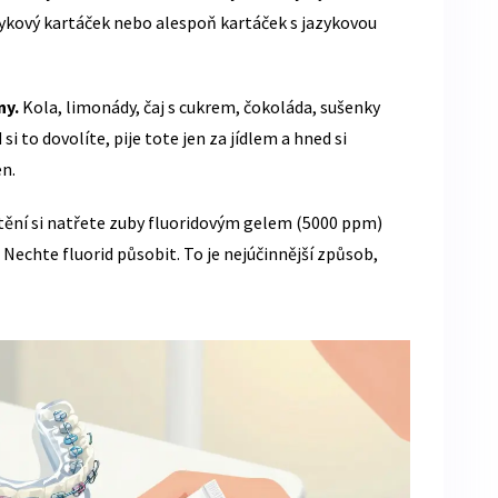
azykový kartáček nebo alespoň kartáček s jazykovou
ny.
Kola, limonády, čaj s cukrem, čokoláda, sušenky
i to dovolíte, pije tote jen za jídlem a hned si
en.
ění si natřete zuby fluoridovým gelem (5000 ppm)
echte fluorid působit. To je nejúčinnější způsob,