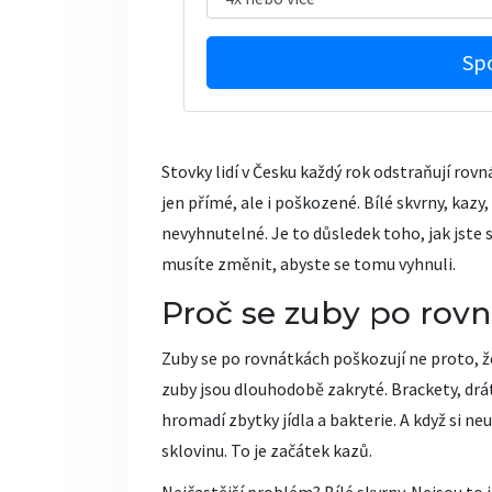
Spo
Stovky lidí v Česku každý rok odstraňují rovnát
jen přímé, ale i poškozené. Bílé skvrny, kaz
nevyhnutelné. Je to důsledek toho, jak jste s
musíte změnit, abyste se tomu vyhnuli.
Proč se zuby po rov
Zuby se po rovnátkách poškozují ne proto, že
zuby jsou dlouhodobě zakryté. Brackety, drát
hromadí zbytky jídla a bakterie. A když si ne
sklovinu. To je začátek kazů.
Nejčastější problém? Bílé skvrny. Nejsou to 