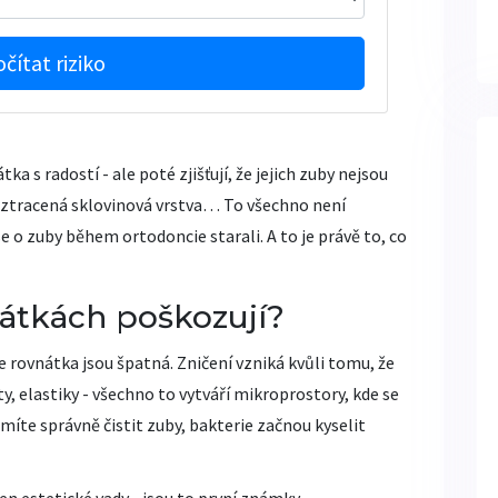
čítat riziko
ka s radostí - ale poté zjišťují, že jejich zuby nejsou
y, ztracená sklovinová vrstva… To všechno není
e o zuby během ortodoncie starali. A to je právě to, co
nátkách poškozují?
 rovnátka jsou špatná. Zničení vzniká kvůli tomu, že
y, elastiky - všechno to vytváří mikroprostory, kde se
umíte správně čistit zuby, bakterie začnou kyselit
jen estetické vady - jsou to první známky