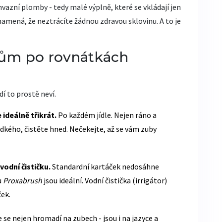
vazní plomby - tedy malé výplně, které se vkládají jen
namená, že neztrácíte žádnou zdravou sklovinu. A to je
bům po rovnátkách
dí to prostě neví.
ideálně třikrát.
Po každém jídle. Nejen ráno a
adkého, čistěte hned. Nečekejte, až se vám zuby
vodní čističku.
Standardní kartáček nedosáhne
u
Proxabrush
jsou ideální. Vodní čistička (irrigátor)
ek.
 se nejen hromadí na zubech - jsou i na jazyce a