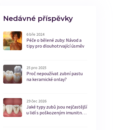
Nedávné příspěvky
6 bře 2024
Péče o bělené zuby: Návod a
tipy pro dlouhotrvající úsměv
25 pro 2025
Proč nepoužívat zubní pastu
na keramické onlay?
29 čec 2026
Jaké typy zubů jsou nejčastější
u lidí s poškozeným imunitním
systémem?