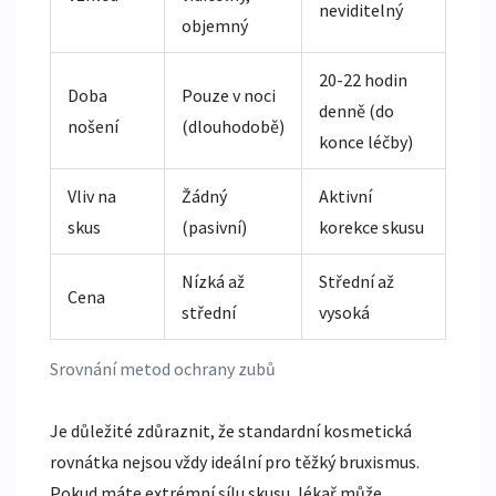
neviditelný
objemný
20-22 hodin
Doba
Pouze v noci
denně (do
nošení
(dlouhodobě)
konce léčby)
Vliv na
Žádný
Aktivní
skus
(pasivní)
korekce skusu
Nízká až
Střední až
Cena
střední
vysoká
Srovnání metod ochrany zubů
Je důležité zdůraznit, že standardní kosmetická
rovnátka nejsou vždy ideální pro těžký bruxismus.
Pokud máte extrémní sílu skusu, lékař může