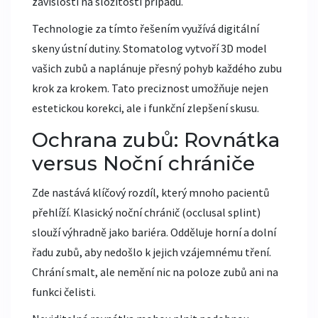
závislosti na složitosti případu.
Technologie za tímto řešením využívá digitální
skeny ústní dutiny. Stomatolog vytvoří 3D model
vašich zubů a naplánuje přesný pohyb každého zubu
krok za krokem. Tato preciznost umožňuje nejen
estetickou korekci, ale i funkční zlepšení skusu.
Ochrana zubů: Rovnátka
versus Noční chrániče
Zde nastává klíčový rozdíl, který mnoho pacientů
přehlíží. Klasický noční chránič (occlusal splint)
slouží výhradně jako bariéra. Odděluje horní a dolní
řadu zubů, aby nedošlo k jejich vzájemnému tření.
Chrání smalt, ale nemění nic na poloze zubů ani na
funkci čelisti.