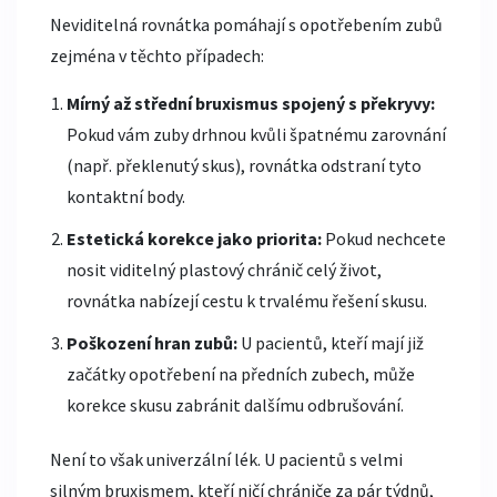
Neviditelná rovnátka pomáhají s opotřebením zubů
zejména v těchto případech:
Mírný až střední bruxismus spojený s překryvy:
Pokud vám zuby drhnou kvůli špatnému zarovnání
(např. překlenutý skus), rovnátka odstraní tyto
kontaktní body.
Estetická korekce jako priorita:
Pokud nechcete
nosit viditelný plastový chránič celý život,
rovnátka nabízejí cestu k trvalému řešení skusu.
Poškození hran zubů:
U pacientů, kteří mají již
začátky opotřebení na předních zubech, může
korekce skusu zabránit dalšímu odbrušování.
Není to však univerzální lék. U pacientů s velmi
silným bruxismem, kteří ničí chrániče za pár týdnů,