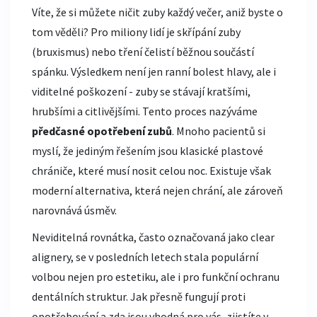
Víte, že si můžete ničit zuby každý večer, aniž byste o
tom věděli? Pro miliony lidí je skřípání zuby
(bruxismus) nebo tření čelistí běžnou součástí
spánku. Výsledkem není jen ranní bolest hlavy, ale i
viditelné poškození - zuby se stávají kratšími,
hrubšími a citlivějšími. Tento proces nazýváme
předčasné opotřebení zubů
. Mnoho pacientů si
myslí, že jediným řešením jsou klasické plastové
chrániče, které musí nosit celou noc. Existuje však
moderní alternativa, která nejen chrání, ale zároveň
narovnává úsměv.
Neviditelná rovnátka, často označovaná jako clear
alignery, se v posledních letech stala populární
volbou nejen pro estetiku, ale i pro funkční ochranu
dentálních struktur. Jak přesně fungují proti
opotřebování a zda jsou vhodná pro vás, zjistíte v