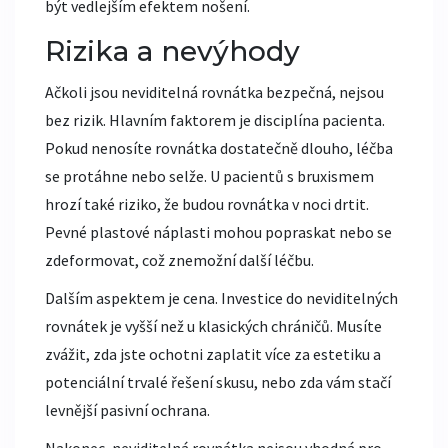
být vedlejším efektem nošení.
Rizika a nevýhody
Ačkoli jsou neviditelná rovnátka bezpečná, nejsou
bez rizik. Hlavním faktorem je disciplína pacienta.
Pokud nenosíte rovnátka dostatečně dlouho, léčba
se protáhne nebo selže. U pacientů s bruxismem
hrozí také riziko, že budou rovnátka v noci drtit.
Pevné plastové náplasti mohou popraskat nebo se
zdeformovat, což znemožní další léčbu.
Dalším aspektem je cena. Investice do neviditelných
rovnátek je vyšší než u klasických chráničů. Musíte
zvážit, zda jste ochotni zaplatit více za estetiku a
potenciální trvalé řešení skusu, nebo zda vám stačí
levnější pasivní ochrana.
Nakonec, neviditelná rovnátka nejsou vhodná pro