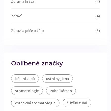
Zdraví a krása
(4)
Zdraví
(4)
Zdraví a péče o tělo
(3)
Oblíbené značky
bělení zubů
ústní hygiena
stomatologie
zubní kámen
estetická stomatologie
čištění zubů