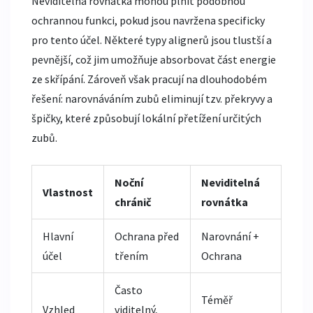
Neviditelná rovnátka mohou plnit podobnou
ochrannou funkci, pokud jsou navržena specificky
pro tento účel. Některé typy alignerů jsou tlustší a
pevnější, což jim umožňuje absorbovat část energie
ze skřípání. Zároveň však pracují na dlouhodobém
řešení: narovnáváním zubů eliminují tzv. překryvy a
špičky, které způsobují lokální přetížení určitých
zubů.
Noční
Neviditelná
Vlastnost
chránič
rovnátka
Hlavní
Ochrana před
Narovnání +
účel
třením
Ochrana
Často
Téměř
Vzhled
viditelný,