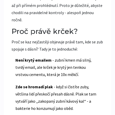
až při přímém prohlédnutí. Proto je důležité, abyste
chodili na pravidelné kontroly - alespoň jednou
ročně.
Proč právě krček?
Proč se kaz nejčastěji objevuje právě tam, kde se zub
spojuje s dásní? Tady je to jednoduché:
Není krytý emailem
- zubní kmen má silný,
tvrdý email, ale krček je krytý jen tenkou
vrstvou cementu, která je 10x měkčí.
Zde se hromadí plak
- když si čistíte zuby,
většina lidí přeskočí přesah dásně. Plak se tam
vytváří jako „zakopaný zubní kávový kal“ - a
bakterie ho konzumují jako oběd.