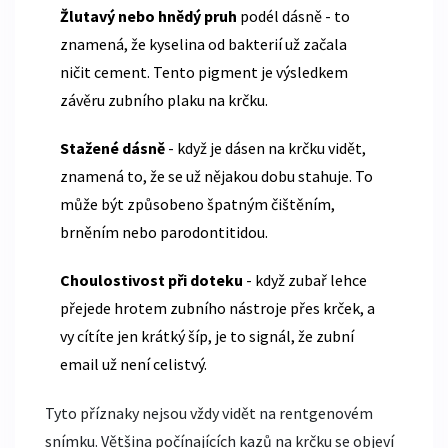
Žlutavý nebo hnědý pruh
podél dásně - to
znamená, že kyselina od bakterií už začala
ničit cement. Tento pigment je výsledkem
závěru zubního plaku na krčku.
Stažené dásně
- když je dásen na krčku vidět,
znamená to, že se už nějakou dobu stahuje. To
může být způsobeno špatným čištěním,
brněním nebo parodontitidou.
Choulostivost při doteku
- když zubař lehce
přejede hrotem zubního nástroje přes krček, a
vy cítíte jen krátký šíp, je to signál, že zubní
email už není celistvý.
Tyto příznaky nejsou vždy vidět na rentgenovém
snímku. Většina počínajících kazů na krčku se objeví