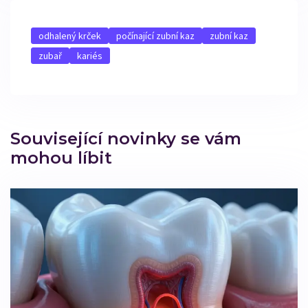
odhalený krček
počínající zubní kaz
zubní kaz
zubař
kariés
Související novinky se vám
mohou líbit