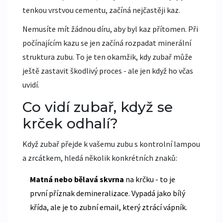
tenkou vrstvou cementu, začíná nejčastěji kaz.
Nemusíte mít žádnou díru, aby byl kaz přítomen. Při
počínajícím kazu se jen začíná rozpadat minerální
struktura zubu. To je ten okamžik, kdy zubař může
ještě zastavit škodlivý proces - ale jen když ho včas
uvidí.
Co vidí zubař, když se
krček odhalí?
Když zubař přejde k vašemu zubu s kontrolní lampou
a zrcátkem, hledá několik konkrétních znaků:
Matná nebo bělavá skvrna
na krčku - to je
první příznak demineralizace. Vypadá jako bílý
křída, ale je to zubní email, který ztrácí vápník.