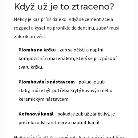
Když už je to ztraceno?
Někdy je kaz příliš daleko. Když se cement zcela
rozpadl a kyselina pronikla do dentinu, zubař musí
zákrok provést:
Plomba na krčku
- zub se očistí a naplní
kompozitním materiálem, který se přizpůsobí
tvaru krčku.
Plombování s nástavcem
- pokud je zub
slabý, může být potřeba krytý kovovým nebo
keramickým nástavcem.
Kořenový kanál
- pokud je zub už zánětlivý, je
potřeba odstranit nerv a naplnit kanál.
Nejhorší případ? Ztracený zub. A pak začíná problém