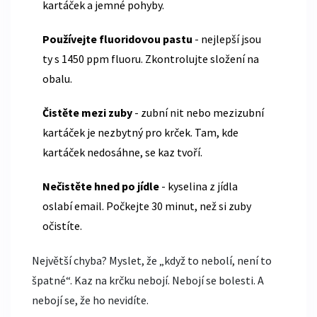
kartáček a jemné pohyby.
Používejte fluoridovou pastu
- nejlepší jsou
ty s 1450 ppm fluoru. Zkontrolujte složení na
obalu.
Čistěte mezi zuby
- zubní nit nebo mezizubní
kartáček je nezbytný pro krček. Tam, kde
kartáček nedosáhne, se kaz tvoří.
Nečistěte hned po jídle
- kyselina z jídla
oslabí email. Počkejte 30 minut, než si zuby
očistíte.
Největší chyba? Myslet, že „když to nebolí, není to
špatné“. Kaz na krčku nebojí. Nebojí se bolesti. A
nebojí se, že ho nevidíte.