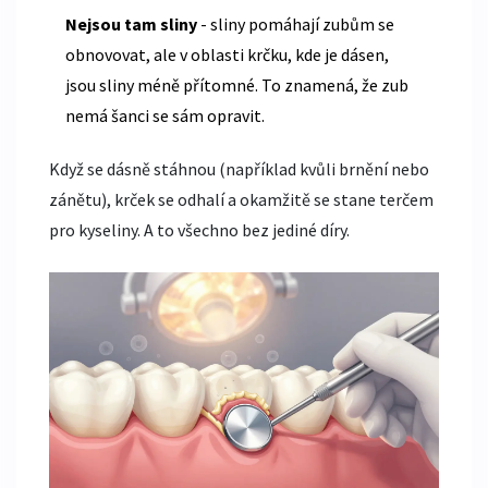
Nejsou tam sliny
- sliny pomáhají zubům se
obnovovat, ale v oblasti krčku, kde je dásen,
jsou sliny méně přítomné. To znamená, že zub
nemá šanci se sám opravit.
Když se dásně stáhnou (například kvůli brnění nebo
zánětu), krček se odhalí a okamžitě se stane terčem
pro kyseliny. A to všechno bez jediné díry.