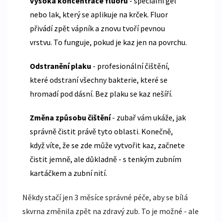
Vysoká koncentrace fluoru
- speciální gel
nebo lak, který se aplikuje na krček. Fluor
přivádí zpět vápník a znovu tvoří pevnou
vrstvu. To funguje, pokud je kaz jen na povrchu.
Odstranění plaku
- profesionální čištění,
které odstraní všechny bakterie, které se
hromadí pod dásní. Bez plaku se kaz nešíří.
Změna způsobu čištění
- zubař vám ukáže, jak
správně čistit právě tyto oblasti. Konečně,
když víte, že se zde může vytvořit kaz, začnete
čistit jemně, ale důkladně - s tenkým zubním
kartáčkem a zubní nití.
Někdy stačí jen 3 měsíce správné péče, aby se bílá
skvrna změnila zpět na zdravý zub. To je možné - ale