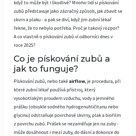
když to může být i škodlivé? Mnoho lidí si pískování
zubů představuje jako zázračný způsob, jak zbavit se
skvrn a plaku - a pak se diví, když jim zubní lékař
řekne, že to nebylo potřeba. Proč je takový rozpor?
A co vlastně o pískování zubů ví odborníci dnes v
roce 2025?
Co je pískování zubů a
jak to funguje?
Pískování zubů, nebo také
airflow
, je procedura, při
které zubní lékař používá přístroj, který
vysokotlakým proudem vzduchu, vody a jemného
prášku (obvykle sodného hydrogenuhličitanu nebo
glycinu) odstraňuje povrchové skvrny, plak a biofilm
z povrchu zubů. Prášek se nezaměřuje jen na zuby -
může dosáhnout i mezi zuby, do dásní a dokonce do