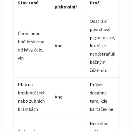
Stav zubů
Proč
pískování?
Odstraní
povrchové
Černé nebo
pigmentace,
hnědé skvrny
Ano
které se
od kávy, čaje,
neodstraňují
vín
běžným
čištěním
Plak na
Prášek
implantátech
dosáhne
Ano
nebo zubních
tam, kde
brámkách
kartáček ne
Neúčelné,