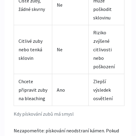
Čisté zuby,
může
Ne
žádné skvrny
poškodit
sklovinu
Riziko
Citlivé zuby
zvýšené
nebo tenká
Ne
citlivosti
sklovin
nebo
poškození
Chcete
Zlepší
připravit zuby
Ano
výsledek
na bleaching
osvětlení
Kdy pískování zubů má smysl
Nezapomeňte: pískování neodstraní kámen. Pokud