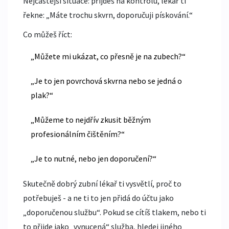
Nejčastější situace: přijdeš na kontrolu, lékař ti
řekne: „Máte trochu skvrn, doporučuji pískování.“
Co můžeš říct:
„Můžete mi ukázat, co přesně je na zubech?“
„Je to jen povrchová skvrna nebo se jedná o
plak?“
„Můžeme to nejdřív zkusit běžným
profesionálním čištěním?“
„Je to nutné, nebo jen doporučení?“
Skutečně dobrý zubní lékař ti vysvětlí, proč to
potřebuješ - a ne ti to jen přidá do účtu jako
„doporučenou službu“. Pokud se cítíš tlakem, nebo ti
to přijde jako „vynucená“ služba, hledej jiného