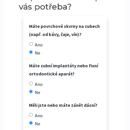
vás potřeba?
Máte povrchové skvrny na zubech
(např. od kávy, čaje, vín)?
Ano
Ne
Máte zubní implantáty nebo fixní
ortodontické aparát?
Ano
Ne
Měli jste nebo máte zánět dásní?
Ano
Ne