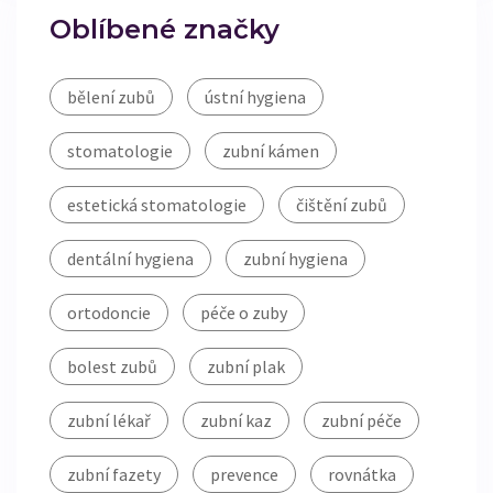
Oblíbené značky
bělení zubů
ústní hygiena
stomatologie
zubní kámen
estetická stomatologie
čištění zubů
dentální hygiena
zubní hygiena
ortodoncie
péče o zuby
bolest zubů
zubní plak
zubní lékař
zubní kaz
zubní péče
zubní fazety
prevence
rovnátka