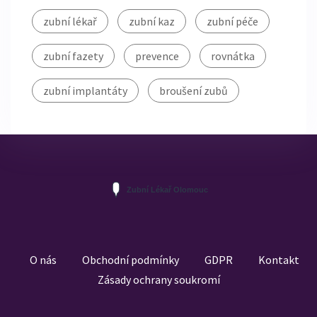
zubní lékař
zubní kaz
zubní péče
zubní fazety
prevence
rovnátka
zubní implantáty
broušení zubů
O nás
Obchodní podmínky
GDPR
Kontakt
Zásady ochrany soukromí