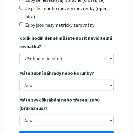
Zuby se nesetkávají správně (crossbite)
Je příliš mnoho mezery mezi zuby (open
bite)
Zuby jsou nesymetricky zarovnány
Kolik hodin denně můžete nosit neviditelná
rovnátka?
Máte zubní náhrady nebo korunky?
Máte zvyk škrábání nebo třesení zubů
(bruxismus)?