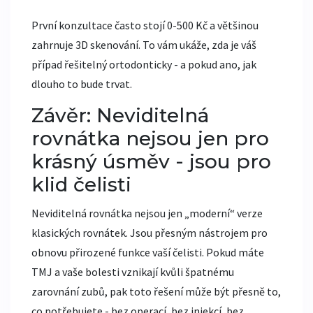
První konzultace často stojí 0-500 Kč a většinou
zahrnuje 3D skenování. To vám ukáže, zda je váš
případ řešitelný ortodonticky - a pokud ano, jak
dlouho to bude trvat.
Závěr: Neviditelná
rovnátka nejsou jen pro
krásný úsměv - jsou pro
klid čelisti
Neviditelná rovnátka nejsou jen „moderní“ verze
klasických rovnátek. Jsou přesným nástrojem pro
obnovu přirozené funkce vaší čelisti. Pokud máte
TMJ a vaše bolesti vznikají kvůli špatnému
zarovnání zubů, pak toto řešení může být přesně to,
co potřebujete - bez operací, bez injekcí, bez