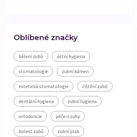
Oblíbené značky
bělení zubů
ústní hygiena
stomatologie
zubní kámen
estetická stomatologie
čištění zubů
dentální hygiena
zubní hygiena
ortodoncie
péče o zuby
bolest zubů
zubní plak