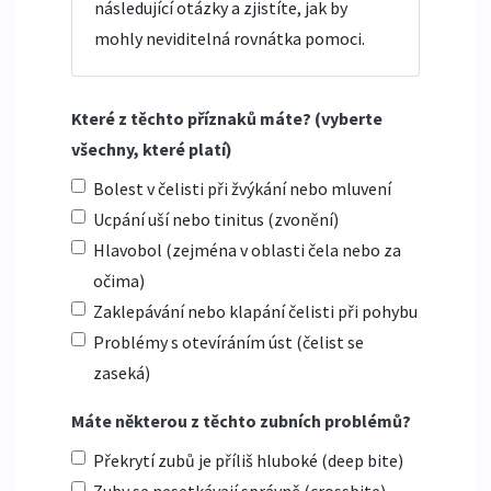
následující otázky a zjistíte, jak by
mohly neviditelná rovnátka pomoci.
Které z těchto příznaků máte? (vyberte
všechny, které platí)
Bolest v čelisti při žvýkání nebo mluvení
Ucpání uší nebo tinitus (zvonění)
Hlavobol (zejména v oblasti čela nebo za
očima)
Zaklepávání nebo klapání čelisti při pohybu
Problémy s otevíráním úst (čelist se
zaseká)
Máte některou z těchto zubních problémů?
Překrytí zubů je příliš hluboké (deep bite)