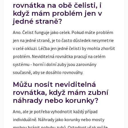
rovnátka na obě čelisti, i
když mám problém jen v
jedné straně?
Ano. Čelist funguje jako celek. Pokud máte problém
jen na jedné straně, je to často důsledek nesymetrie
v celé okluzi. Léčba jen jedné čelisti by mohla zhoršit
problém. Neviditelná rovnátka pracují na celém
systému - horní i dolní zuby jsou zarovnány
současně, aby se dosáhlo rovnováhy.
Můžu nosit neviditelná
rovnátka, když mám zubní
náhrady nebo korunky?
Ano, ale je potřeba vyhodnotit každý případ
individuálně. Náhrady jako korunky nebo mosty
mohou bránit pohybu zubů. Ortodont však může