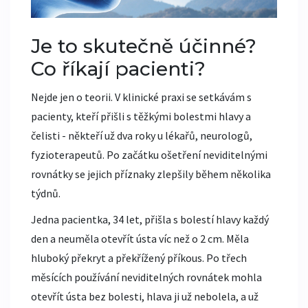
Je to skutečně účinné?
Co říkají pacienti?
Nejde jen o teorii. V klinické praxi se setkávám s
pacienty, kteří přišli s těžkými bolestmi hlavy a
čelisti - někteří už dva roky u lékařů, neurologů,
fyzioterapeutů. Po začátku ošetření neviditelnými
rovnátky se jejich příznaky zlepšily během několika
týdnů.
Jedna pacientka, 34 let, přišla s bolestí hlavy každý
den a neuměla otevřít ústa víc než o 2 cm. Měla
hluboký překryt a překřížený příkous. Po třech
měsících používání neviditelných rovnátek mohla
otevřít ústa bez bolesti, hlava ji už nebolela, a už