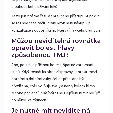
dlouhodobého užívání léků.
Je to jen otázka času a správného přístupu. A pokud
se rozhodnete začít, první krok není nákup - je
konzultace s odborníkem, který ví, jak čelist funguje.
Můžou neviditelná rovnátka
opravit bolest hlavy
způsobenou TMJ?
Ano, pokud je příčinou bolesti špatné zarovnání
zubů. Když rovnátka obnoví správný kontakt mezi
horními a dolními zuby, čelist přestane být
přetížená, což uvolňuje svaly a nervy kolem hlavy.
Mnoho pacientů hlásí výrazné zlepšení hlavobolí již
po několika týdnech.
Je nutné mít neviditelná