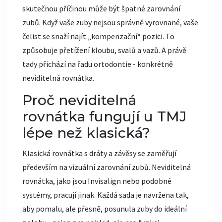
skutečnou příčinou může být špatné zarovnání
zubů. Když vaše zuby nejsou správně vyrovnané, vaše
čelist se snaží najít „kompenzační“ pozici. To
způsobuje přetížení kloubu, svalů a vazů. A právě
tady přichází na řadu ortodontie - konkrétně
neviditelná rovnátka.
Proč neviditelná
rovnátka fungují u TMJ
lépe než klasická?
Klasická rovnátka s dráty a závěsy se zaměřují
především na vizuální zarovnání zubů. Neviditelná
rovnátka, jako jsou Invisalign nebo podobné
systémy, pracují jinak. Každá sada je navržena tak,
aby pomalu, ale přesně, posunula zuby do ideální