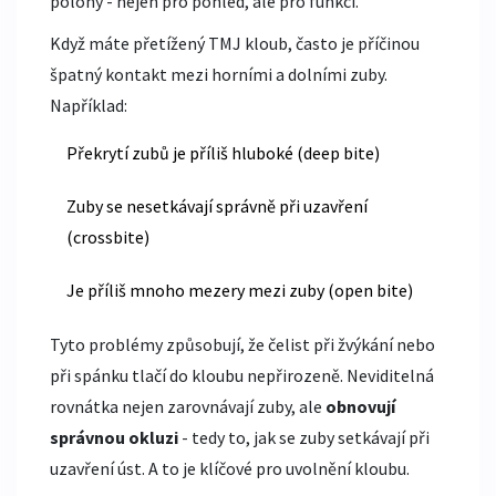
polohy - nejen pro pohled, ale pro funkci.
Když máte přetížený TMJ kloub, často je příčinou
špatný kontakt mezi horními a dolními zuby.
Například:
Překrytí zubů je příliš hluboké (deep bite)
Zuby se nesetkávají správně při uzavření
(crossbite)
Je příliš mnoho mezery mezi zuby (open bite)
Tyto problémy způsobují, že čelist při žvýkání nebo
při spánku tlačí do kloubu nepřirozeně. Neviditelná
rovnátka nejen zarovnávají zuby, ale
obnovují
správnou okluzi
- tedy to, jak se zuby setkávají při
uzavření úst. A to je klíčové pro uvolnění kloubu.