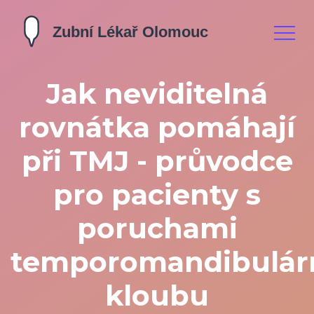
Jak neviditelná
rovnátka pomáhají
při TMJ - průvodce
pro pacienty s
poruchami
temporomandibulár
kloubu