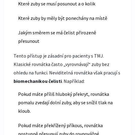
Které zuby se musí posunout a o kolik
Které zuby by měly být ponechány na místě
Jakým směrem se má čelist přirozeně
přesunout
Tento přístup je zásadní pro pacienty s TMJ.
Klasické rovnátka často „vyrovnávají“ zuby bez
ohledu na funkci. Neviditelná rovnátka však pracují s
biomechanikou čelisti
. Například:
Pokud máte příliš hluboký překryt, rovnátka
pomalu zvedají dolní zuby, aby se snížil tlak na
kloub.
Pokud máte překřížený příkous, rovnátka
postupně přesunují zuby do rovnovážné