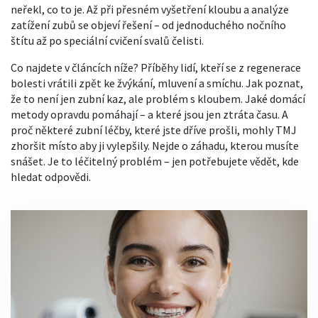
neřekl, co to je. Až při přesném vyšetření kloubu a analýze
zatížení zubů se objeví řešení – od jednoduchého nočního
štítu až po speciální cvičení svalů čelisti.
Co najdete v článcích níže? Příběhy lidí, kteří se z regenerace
bolesti vrátili zpět ke žvýkání, mluvení a smíchu. Jak poznat,
že to není jen zubní kaz, ale problém s kloubem. Jaké domácí
metody opravdu pomáhají – a které jsou jen ztráta času. A
proč některé zubní léčby, které jste dříve prošli, mohly TMJ
zhoršit místo aby ji vylepšily. Nejde o záhadu, kterou musíte
snášet. Je to léčitelný problém – jen potřebujete vědět, kde
hledat odpovědi.