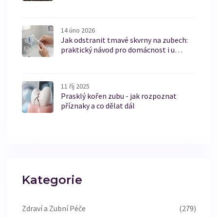
úsměv
14 úno 2026
Jak odstranit tmavé skvrny na zubech:
praktický návod pro domácnost i u
zubního lékaře
11 říj 2025
Prasklý kořen zubu - jak rozpoznat
příznaky a co dělat dál
Kategorie
Zdraví a Zubní Péče
(279)