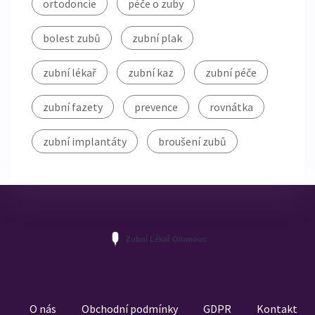
ortodoncie
péče o zuby
bolest zubů
zubní plak
zubní lékař
zubní kaz
zubní péče
zubní fazety
prevence
rovnátka
zubní implantáty
broušení zubů
O nás
Obchodní podmínky
GDPR
Kontakt