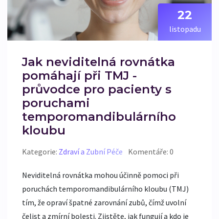
22
listopadu
Jak neviditelná rovnátka
pomáhají při TMJ -
průvodce pro pacienty s
poruchami
temporomandibulárního
kloubu
Kategorie:
Zdraví a Zubní Péče
Komentáře: 0
Neviditelná rovnátka mohou účinně pomoci při
poruchách temporomandibulárního kloubu (TMJ)
tím, že opraví špatné zarovnání zubů, čímž uvolní
čelist a zmírní bolesti. Zjistěte, jak fungují a kdo je