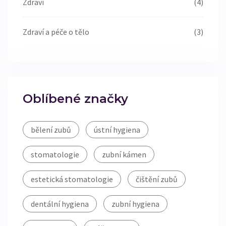
Zdraví
(4)
Zdraví a péče o tělo
(3)
Oblíbené značky
bělení zubů
ústní hygiena
stomatologie
zubní kámen
estetická stomatologie
čištění zubů
dentální hygiena
zubní hygiena