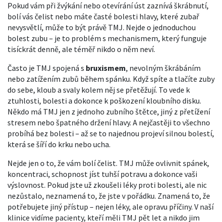
Pokud vám při žvýkání nebo otevírání úst zaznívá škrábnutí,
bolí vás čelist nebo máte časté bolesti hlavy, které zubař
nevysvětlí, může to být právě TMJ. Nejde o jednoduchou
bolest zubu – je to problém s mechanismem, který funguje
tisíckrát denně, ale téměř nikdo o něm neví.
Často je TMJ spojená s
bruxismem
,
nevolným škrábáním
nebo zatížením zubů během spánku
.
Když spíte a tlačíte zuby
do sebe, kloub a svaly kolem něj se přetěžují. To vede k
ztuhlosti, bolesti a dokonce k poškození kloubního disku.
Někdo má TMJ jen z jednoho zubního štětce, jiný z přetížení
stresem nebo špatného držení hlavy. A nejčastěji to všechno
probíhá bez bolesti – až se to najednou projeví silnou bolestí,
která se šíří do krku nebo ucha.
Nejde jen o to, že vám bolí čelist. TMJ může ovlivnit spánek,
koncentraci, schopnost jíst tuhší potravu a dokonce vaši
výslovnost. Pokud jste už zkoušeli léky proti bolesti, ale nic
nezůstalo, neznamená to, že jste v pořádku. Znamená to, že
potřebujete jiný přístup – nejen léky, ale opravu příčiny. V naší
klinice vidíme pacienty, kteří měli TMJ pět let a nikdo jim