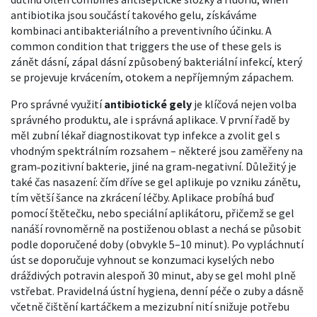
antibiotika jsou součástí takového gelu, získáváme
kombinaci antibakteriálního a preventivního účinku. A
common condition that triggers the use of these gels is
zánět dásní
,
zápal dásní způsobený bakteriální infekcí
, který
se projevuje krvácením, otokem a nepříjemným zápachem.
Pro správné využití
antibiotické gely
je klíčová nejen volba
správného produktu, ale i správná aplikace. V první řadě by
měl zubní lékař diagnostikovat typ infekce a zvolit gel s
vhodným spektrálním rozsahem – některé jsou zaměřeny na
gram‑pozitivní bakterie, jiné na gram‑negativní. Důležitý je
také čas nasazení: čím dříve se gel aplikuje po vzniku zánětu,
tím větší šance na zkrácení léčby. Aplikace probíhá buď
pomocí štětečku, nebo speciální aplikátoru, přičemž se gel
nanáší rovnoměrně na postiženou oblast a nechá se působit
podle doporučené doby (obvykle 5–10 minut). Po vypláchnutí
úst se doporučuje vyhnout se konzumaci kyselých nebo
dráždivých potravin alespoň 30 minut, aby se gel mohl plně
vstřebat. Pravidelná
ústní hygiena
,
denní péče o zuby a dásně
včetně čištění kartáčkem a mezizubní nití
snižuje potřebu