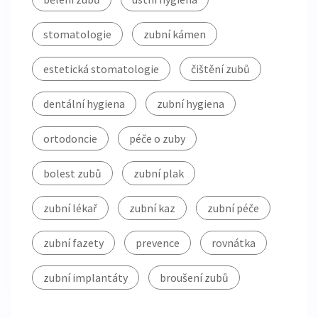
stomatologie
zubní kámen
estetická stomatologie
čištění zubů
dentální hygiena
zubní hygiena
ortodoncie
péče o zuby
bolest zubů
zubní plak
zubní lékař
zubní kaz
zubní péče
zubní fazety
prevence
rovnátka
zubní implantáty
broušení zubů