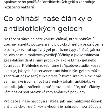
opakovaného používání antibiotických gelů a zabraňuje
rezistenci bakterií.
Co přináší naše články o
antibiotických gelech
Na této stránce najdete kolekci článků, které pokrývají
všechny aspekty používání antibiotických gelů v praxi. Čteme
o tom, jak vybrat správný gel pro různé typy zánětů, jak na
to, aby se minimalizovaly vedlejší účinky, a jak kombinovat
gel s dalšími dentálními produkty jako je Elmex gel nebo
ústní vodu. Přehledně rozebíráme i případové studie, kde se
ukazuje, jak rychlá intervence s antibiotickým gelem může
zachránit poškozený zub a předejít komplikacím. Pokud vás
zajímá, jaké jsou nejnovější trendy v lokální antibiotické
terapii a jak je začlenit do vaší pravidelné péče, naše články
vám poskytnou praktické rady a vědecké podklady.
Projděte si naše návody a zjistěte, jak maximalizovat účinek
antibiotických gelů, kdy je vhodné je nahradit jinou léčbou a