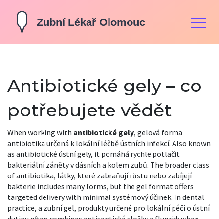
Antibiotické gely – co
potřebujete vědět
When working with
antibiotické gely
,
gelová forma
antibiotika určená k lokální léčbě ústních infekcí
. Also known
as
antibiotické ústní gely
, it
pomáhá rychle potlačit
bakteriální záněty v dásních a kolem zubů
. The broader class
of
antibiotika
,
látky, které zabraňují růstu nebo zabíjejí
bakterie
includes many forms, but the gel format offers
targeted delivery with minimal systémový účinek. In dental
practice, a
zubní gel
,
produkty určené pro lokální péči o ústní
dutinu
often combines antiseptické složky a fluorid; when