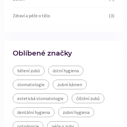
Zdraví a péče o tělo
(3)
Oblíbené značky
bělení zubů
ústní hygiena
stomatologie
zubní kámen
estetická stomatologie
čištění zubů
dentální hygiena
zubní hygiena
ortodoncie
péče o zuby