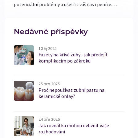
potenciální problémy a ušetřit váš čas i peníze.
Nabízí praktické tipy a rady, jak efektivně používat
dentální zrcátko, a zdůrazňuje význam pravidelné
kontroly ústní dutiny.
Nedávné příspěvky
10 říj 2025
Fazety na křivé zuby - jak předejít
komplikacím po zákroku
25 pro 2025
Proč nepoužívat zubní pastu na
keramické onlay?
24 bře 2026
Jak rovnátka mohou ovlivnit vaše
rozhodování