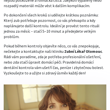
nejsou poškozené a rovnátka čistá. Jakýkoli vypálený nebo
rozpadlý materiál může vést k dalším komplikacím.
Po dokončení všech kroků si udělejte krátkou poznámku:
Který zub potřebuje pozornost, co vás překvapilo a kdy
naplánujete další kontrolu. Ideální je provést tento rituál
jednou za měsíc – stačí 5–10 minut a předejdete velkým
problům.
Pokud během kontroly objevíte něco, co vás znepokojuje,
nečekejte a kontaktujte naši kliniku
Zubní Lékař Olomouc
.
Rádi vám poradíme, zda je potřeba profesionální ošetření,
nebo zda stačí úpravit domácí péči. Pravidelná domácí
dentální kontrola vám ušetří čas, peníze i zbytečnou bolest.
Vyzkoušejte to a užijte si zdravý úsměv každý den!