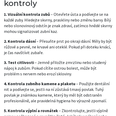
kontroly
1. Vizuální kontrola zubů
– Otevřete ústa a podívejte se na
každé zuby. Hledejte skvrny, praskliny nebo změnu barvy. Bílý
nebo slonovinový odstín je znak zdraví, zatímco hnědé skvrny
mohou signalizovat zubní kaz.
2. Kontrola dásní
– Přesuňte prst po okraji dásní. Měly by být
růžové a pevné, ne krvavé ani oteklé. Pokud při doteku krvácí,
je čas navštívit zubaře.
3. Test citlivosti
– Jemně přiložte zmrzlinu nebo studený
nápoj k zubům. Pokud cítíte ostrou bolest, může být
problém s nervem nebo erozí skloviny.
4. Kontrola zubního kamene a plaketu
– Použijte dentální
nit a podívejte se, jestli na ní zůstává tmavý povlak. Tuhý
povlak je známkou kamene, který by měl být odstraněn
profesionálně, ale pravidelná hygiena ho výrazně zpomalí.
5. Kontrola výplní a rovnátek
– Zkontrolujte, jestli výplně