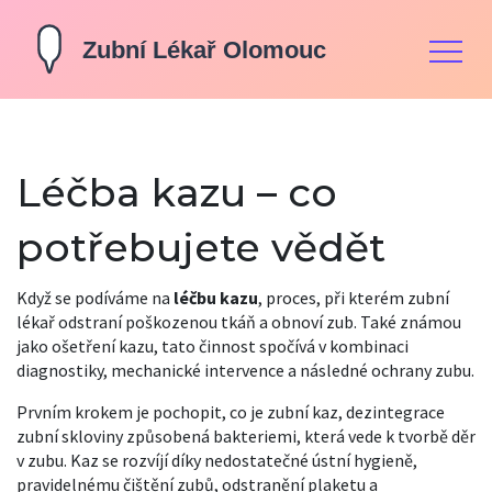
Léčba kazu – co
potřebujete vědět
Když se podíváme na
léčbu kazu
,
proces, při kterém zubní
lékař odstraní poškozenou tkáň a obnoví zub
. Také známou
jako
ošetření kazu
, tato činnost spočívá v kombinaci
diagnostiky, mechanické intervence a následné ochrany zubu.
Prvním krokem je pochopit, co je
zubní kaz
,
dezintegrace
zubní skloviny způsobená bakteriemi, která vede k tvorbě děr
v zubu
. Kaz se rozvíjí díky nedostatečné
ústní hygieně
,
pravidelnému čištění zubů, odstranění plaketu a