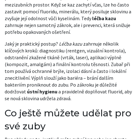
mezizubních prostor
. Když se kaz zachytí včas, lze ho často
zastavit pomocí
fluoridu
,
minerálu, který posiluje sklovinu a
zvyšuje její odolnost vůči kyselinám
. Tedy
léčba kazu
zahrnuje nejen samotný zákrok, ale i prevenci, která snižuje
potřebu opakovaných ošetření.
Jaký je praktický postup?
Léčba kazu
zahrnuje několik
klíčových kroků: diagnostiku (rentgen, vizuální kontrola),
odstranění zkažené tkáně (vrták, laser), aplikaci výplně
(kompozit, amalgám) a finální kontrolu těsnosti. Zubař při
tom používá ochranné brýle, izolaci dásní a často i lokální
znecitlivění. Výplň slouží jako bariéra – brání dalším
bakteriím proniknout do zubu. Po zákroku je důležité
dodržovat
ústní hygienu
a pravidelně doplňovat fluorid, aby
se nová sklovina udržela zdravá.
Co ještě můžete udělat pro
své zuby