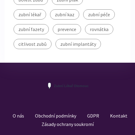
zubní lékař
zubní kaz
zubní péče
zubní fazety
prevence
rovnátka
citlivost zubů
zubní implantáty
O nás
Obchodní podmínky
GDPR
Kontakt
Zásady ochrany soukromí