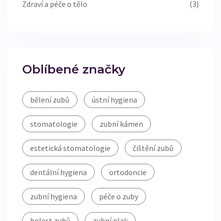
Zdraví a péče o tělo
(3)
Oblíbené značky
bělení zubů
ústní hygiena
stomatologie
zubní kámen
estetická stomatologie
čištění zubů
dentální hygiena
ortodoncie
zubní hygiena
péče o zuby
bolest zubů
zubní plak