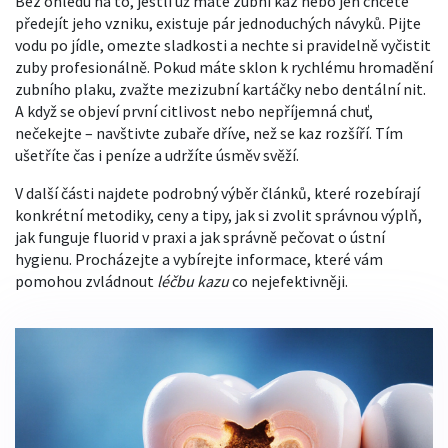
Bez ohledu na to, jestli už máte
zubní kaz
nebo jen chcete
předejít jeho vzniku, existuje pár jednoduchých návyků. Pijte
vodu po jídle, omezte sladkosti a nechte si pravidelně vyčistit
zuby profesionálně. Pokud máte sklon k rychlému hromadění
zubního plaku, zvažte mezizubní kartáčky nebo dentální nit.
A když se objeví první citlivost nebo nepříjemná chuť,
nečekejte – navštivte zubaře dříve, než se kaz rozšíří. Tím
ušetříte čas i peníze a udržíte úsměv svěží.
V další části najdete podrobný výběr článků, které rozebírají
konkrétní metodiky, ceny a tipy, jak si zvolit správnou výplň,
jak funguje fluorid v praxi a jak správně pečovat o ústní
hygienu. Procházejte a vybírejte informace, které vám
pomohou zvládnout
léčbu kazu
co nejefektivněji.