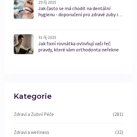
29 říj 2025
Jak často se má chodit na dentální
hygienu - doporučení pro zdravé zuby i
celokeramické fazety
31 říj 2025
Jak fixní rovnátka ovlivňují vaši řeč:
pravdy, které vám orthodonta neřekne
Kategorie
Zdraví a Zubní Péče
(281)
Zdraví a wellness
(32)