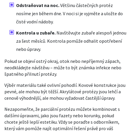
Odstraňovat na noc.
Většinu částečných protéz
nosíme jen během dne. V noci si je vyjměte a uložte do
čisté vodní nádoby.
Kontrola u zubaře.
Navštěvujte zubaře alespoň jednou
za šest měsíců. Kontrola pomůže odhalit opotřebení
nebo úpravy.
Pokud se objeví ostrý okraj, otok nebo nepříjemný zápach,
neodkládejte návštěvu – může to být známka infekce nebo
špatného přilnutí protézy.
Výběr materiálu také ovlivní pohodlí. Kovové konstrukce jsou
pevné, ale mohou být těžší. Akrylátové protézy jsou lehčí a
cenově výhodnější, ale mohou vyžadovat častější úpravy.
Nezapomeňte, že parciální protézu můžete kombinovat s
dalšími úpravami, jako jsou fazety nebo korunky, pokud
chcete ještě lepší estetiku. Vždy se poraďte s odborníkem,
který vám pomůže najít optimální řešení právě pro váš