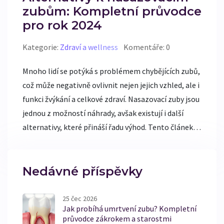
zubům: Kompletní průvodce
pro rok 2024
Kategorie:
Zdraví a wellness
Komentáře: 0
Mnoho lidí se potýká s problémem chybějících zubů,
což může negativně ovlivnit nejen jejich vzhled, ale i
funkci žvýkání a celkové zdraví. Nasazovací zuby jsou
jednou z možností náhrady, avšak existují i další
alternativy, které přináší řadu výhod. Tento článek
představuje nejnovější informace o dostupných
možnostech náhrady zubů, včetně zubních
implantátů, můstků a parciálních protéz, aby
Nedávné příspěvky
čtenáři mohli učinit informované rozhodnutí.
25 čec 2026
Jak probíhá umrtvení zubu? Kompletní
průvodce zákrokem a starostmi