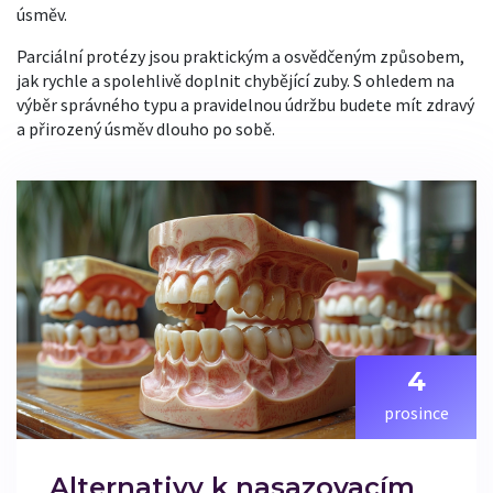
úsměv.
Parciální protézy jsou praktickým a osvědčeným způsobem,
jak rychle a spolehlivě doplnit chybějící zuby. S ohledem na
výběr správného typu a pravidelnou údržbu budete mít zdravý
a přirozený úsměv dlouho po sobě.
4
prosince
Alternativy k nasazovacím