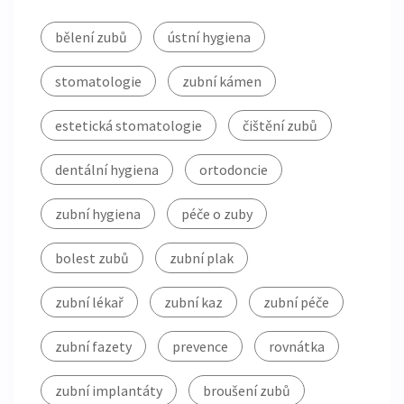
bělení zubů
ústní hygiena
stomatologie
zubní kámen
estetická stomatologie
čištění zubů
dentální hygiena
ortodoncie
zubní hygiena
péče o zuby
bolest zubů
zubní plak
zubní lékař
zubní kaz
zubní péče
zubní fazety
prevence
rovnátka
zubní implantáty
broušení zubů