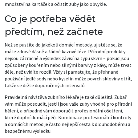
množství na kartáček a očistit zuby jako obvykle.
Co je potřeba vědět
předtím, než začnete
Než se pustíte do jakékoli domácí metody, ujistěte se, že
máte zdravé dásně a žádné kazové léze. Přírodní produkty
nejsou zázračné a výsledek závisí na typu skvrn – pokud jsou
způsobeny kouřením nebo silnými barvivy z kávy, může trvat
déle, než uvidíte rozdíl. Vždy si pamatujte, že přehnané
používání jedlé sody nebo kyselin může povrch skloviny otřít,
takže se držte doporučených intervalů.
Pravidelná návštěva zubního lékaře je také důležitá. Zubař
vám může posoudit, jestli jsou vaše zuby vhodné pro přírodní
bělení, a případně vám doporučit profesionální ošetření,
které doplní domácí péči. Kombinace profesionální kontroly
a domácích metod je často nejlepší cesta k dlouhodobému a
bezpečnému výsledku.