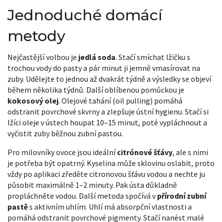
Jednoduché domácí
metody
Nejčastější volbou je
jedlá soda
. Stačí smíchat lžičku s
trochou vody do pasty a pár minut ji jemně vmasírovat na
zuby. Udělejte to jednou až dvakrát týdně a výsledky se objeví
během několika týdnů. Další oblíbenou pomůckou je
kokosový olej
. Olejové tahání (oil pulling) pomáhá
odstranit povrchové skvrny a zlepšuje ústní hygienu. Stačí si
lžíci oleje v ústech houpat 10–15 minut, poté vypláchnout a
vyčistit zuby běžnou zubní pastou.
Pro milovníky ovoce jsou ideální
citrónové šťávy
, ale s nimi
je potřeba být opatrný. Kyselina může sklovinu oslabit, proto
vždy po aplikaci zředěte citronovou šťávu vodou a nechte ju
působit maximálně 1–2 minuty. Pak ústa důkladně
propláchněte vodou. Další metoda spočívá v
přírodní zubní
pastě
s aktivním uhlím. Uhlí má absorpční vlastnosti a
pomáhá odstranit povrchové pigmenty. Stačí nanést malé