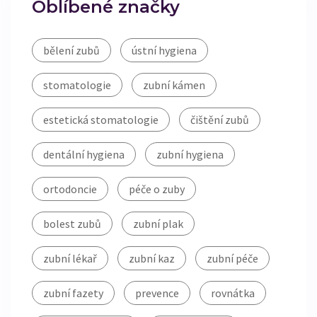
Oblíbené značky
bělení zubů
ústní hygiena
stomatologie
zubní kámen
estetická stomatologie
čištění zubů
dentální hygiena
zubní hygiena
ortodoncie
péče o zuby
bolest zubů
zubní plak
zubní lékař
zubní kaz
zubní péče
zubní fazety
prevence
rovnátka