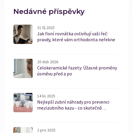
Nedávné příspěvky
31 říj 2025
Jak fixní rovnátka ovlivňují vaši řeč:
pravdy, které vám orthodonta neřekne
20 dub 2026
Celokeramické fazety: Úžasné proměny
úsměvu před a po
14 lis 2025
Nejlepší zubní náhrady pro prevenci
mezizubního kazu - co skutečně
funguje?
2 pro 2025