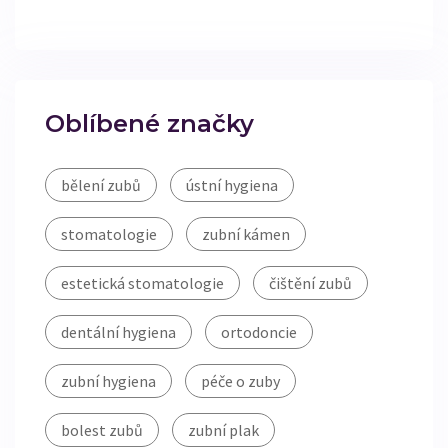
Oblíbené značky
bělení zubů
ústní hygiena
stomatologie
zubní kámen
estetická stomatologie
čištění zubů
dentální hygiena
ortodoncie
zubní hygiena
péče o zuby
bolest zubů
zubní plak