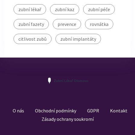
zubní lékař
zubní kaz
zubní péče
zubní fazety
prevence
rovnátka
citlivost zubů
zubní implantáty
O nás
Obchodní podmínky
GDPR
Kontakt
Zásady ochrany soukromí